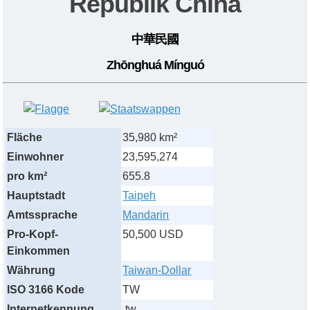
Republik China
中華民國
Zhōnghuá Mínguó
Fläche
35,980 km²
Einwohner
23,595,274
pro km²
655.8
Hauptstadt
Taipeh
Amtssprache
Mandarin
Pro-Kopf-
50,500 USD
Einkommen
Währung
Taiwan-Dollar
ISO 3166 Kode
TW
Internetkennung
.tw