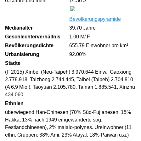
65 Jahre und mehr
14.36%
Bevölkerungspyramide
Medianalter
39.70 Jahre
Geschlechterverhältnis
1.00 M/ F
Bevölkerungsdichte
655.79 Einwohner pro km²
Urbanisierung
92.00%
Städte
(F 2015) Xinbei (Neu-Taipeh) 3.970.644 Einw., Gaoxiong
2.778.918, Taizhong 2.744.445, Taibei (Taipeh) 2.704.810
(A 6,9 Mio.), Taoyuan 2.105.780, Tainan 1.885.541, Xinzhu
434.060
Ethnien
überwiegend Han-Chinesen (70% Süd-Fujianesen, 15%
Hakka, 13% nach 1949 eingewanderte sog.
Festlandchinesen), 2% malaio-polynes. Ureinwohner (11
ethn. Gruppen: 38% Ami, 23% Atayal, 18% Paiwan u.a.)