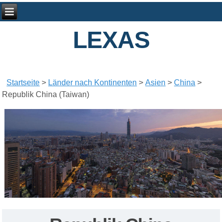
LEXAS
Startseite
>
Länder nach Kontinenten
>
Asien
>
China
>
Republik China (Taiwan)