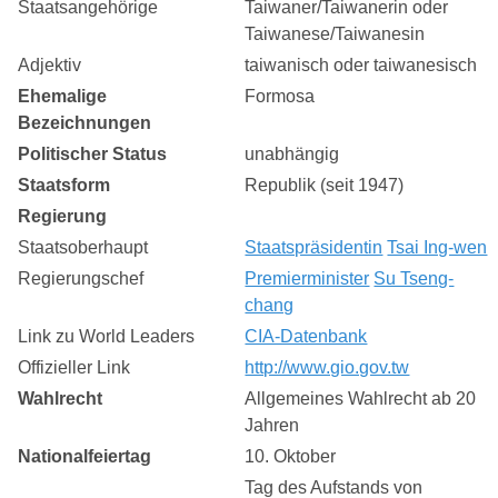
Staatsangehörige
Taiwaner/Taiwanerin oder
Taiwanese/Taiwanesin
Adjektiv
taiwanisch oder taiwanesisch
Ehemalige
Formosa
Bezeichnungen
Politischer Status
unabhängig
Staatsform
Republik (seit 1947)
Regierung
Staatsoberhaupt
Staatspräsidentin
Tsai Ing-wen
Regierungschef
Premierminister
Su Tseng-
chang
Link zu World Leaders
CIA-Datenbank
Offizieller Link
http://www.gio.gov.tw
Wahlrecht
Allgemeines Wahlrecht ab 20
Jahren
Nationalfeiertag
10. Oktober
Tag des Aufstands von