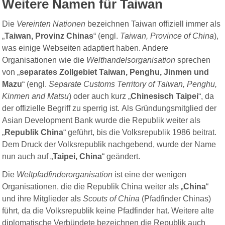
Weitere Namen für Taiwan
Die
Vereinte
n
Nationen
bezeichnen Taiwan offiziell immer als
„
Taiwan, Provinz Chinas
“ (engl.
Taiwan, Province of China
),
was einige Webseiten adaptiert haben. Andere
Organisationen wie die
Welthandelsorganisation
sprechen
von „
separates Zollgebiet Taiwan, Penghu, Jinmen und
Mazu
“ (engl.
Separate Customs Territory of Taiwan, Penghu,
Kinmen and Matsu
) oder auch kurz „
Chinesisch Taipei
“, da
der offizielle Begriff zu sperrig ist.
Als Gründungsmitglied der
Asian Development Bank
wurde die Republik weiter als
„
Republik China
“ geführt, bis die Volksrepublik 1986 beitrat.
Dem Druck der Volksrepublik nachgebend, wurde der Name
nun auch auf „
Taipei, China
“ geändert.
Die
Weltpfadfinderorganisation
ist eine der wenigen
Organisationen, die die Republik China weiter als „
China
“
und ihre Mitglieder als
Scouts of China
(Pfadfinder Chinas)
führt, da die Volksrepublik keine Pfadfinder hat. Weitere alte
diplomatische Verbündete bezeichnen die Republik auch