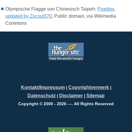
Olympische Flagge von Chinesisch Taipeh
:
Pixeltoo,
updated by Zscout370
, Public domain, via Wikimedia
Commons
Kontakt/Impressum
Copyrightvermerk
|
|
Datenschutz
Disclaimer
Sitemap
|
|
Copyright © 2000 - 2026 ---. All Rights Reserved