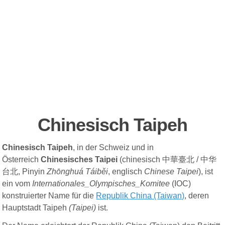
Chinesisch Taipeh
Chinesisch Taipeh
, in der
Schweiz
und in
Österreich
Chinesisches Taipei
(
chinesisch
中華臺北
/
中华
台北
,
Pinyin
Zhōnghuá Táiběi
,
englisch
Chinese Taipei
), ist
ein vom
Internationales_Olympisches_Komitee
(IOC)
konstruierter Name für die
Republik China (Taiwan)
, deren
Hauptstadt
Taipeh
(Taipei)
ist.