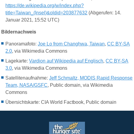
https://de.wikipedia.org/w/index.php?
title=Taiwan_(Insel)&oldid=203877632
(Abgerufen: 14.
Januar 2021, 15:52 UTC)
Bildernachweis
Panoramafoto:
Joe Lo from Changhwa, Taiwan
,
CC BY-SA
2.0
, via Wikimedia Commons
Lagekarte:
Vardion auf Wikipedia auf Englisch
,
CC BY-SA
3.0
, via Wikimedia Commons
Satellitenaufnahme:
Jeff Schmaltz, MODIS Rapid Response
Team, NASA/GSFC
, Public domain, via Wikimedia
Commons
Übersichtskarte: CIA World Factbook, Public domain