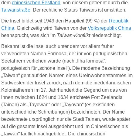
dem
chinesischen Festland
, von diesem getrennt durch die
Taiwanstraße
. Der
r
echtliche Status Taiwans ist umstritten.
Die Insel bildet seit 1949 den Hauptteil (99 %) der
Republik
China
. Gleichzeitig wird Taiwan von der
Volksrepublik China
beansprucht, was sich im
Taiwan-Konflikt
niederschlägt.
Bekannt ist die Insel auch unter dem vor allem früher
verwendeten Namen Formosa, der ihr von portugiesischen
Seefahrern verliehen wurde (nach „Ilha formosa“,
portugiesisch für „schöne Insel“). Die moderne Bezeichnung
„Taiwan“ geht auf den Namen eines Ureinwohnerstammes im
Südwesten der Insel zurück, nach dem die niederländischen
Kolonialherren im 17. Jahrhundert die Gegend um das von
ihnen zwischen 1624 und 1634 errichtete Fort Zeelandia
(Tainan) als „Tayowan“ oder „Tayovan“ (es existierten
unterschiedliche Schreibungen) bezeichneten. Der Name
bezeichnete ursprünglich nur die Stadt Tainan, wurde später
auf die gesamte Insel ausgedehnt und im Chinesischen als
„Taiwan“ lautlich nachgebildet. Die chinesischen