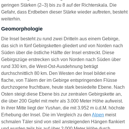
geringen Stärken (2–3) bis zu 8 auf der Richterskala. Die
Gefahr, dass Erdbeben dieser Stärke wieder auftreten, besteht
weiterhin.
Geomorphologie
Die Insel besteht zu rund zwei Dritteln aus einem Gebirge,
das sich in fünf Gebirgsketten gliedert und von Norden nach
Süden über die östliche Hälfte der Insel erstreckt. Diese
Gebirgszüge erstrecken sich von Norden nach Süden über
rund 330 km, die West-Ost-Ausdehnung beträgt
durchschnittlich 80 km. Den Westen der Insel bildet eine
flache, von Tälern der im Gebirge entspringenden Flüsse
durchzogene fruchtbare, heute stark besiedelte Ebene. Nach
Osten steigt diese Ebene bis zur zentralen Gebirgskette an,
die über 200 Gipfel mit mehr als 3.000 Meter Höhe aufweist.
In ihrer Mitte liegt der
Yushan
, die mit 3.952 m
ü.d.M.
höchste
Erhebung der Insel. Die im Vergleich zu den
Alpen
meist
schmalen Täler sind von steil ansteigenden Hängen flankiert
und wurden teils bis auf über 2.000 Meter Höhe durch