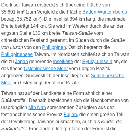
Die Insel Taiwan erstreckt sich über eine Fläche von
35.801 km² (zum Vergleich: die Fläche
Baden-Württembergs
beträgt 35.752 km²). Die Insel ist 394 km lang, die maximale
Breite beträgt 144 km. Sie wird im Westen durch die an der
engsten Stelle 130 km breite
Taiwan-Straße
vom
chinesischen Festland getrennt, im Süden durch die
Straße
von Luzon
von den
Philippinen
. Östlich begrenzt d
ie
Philippinen
s
e
e
Taiwan. Im Nordosten schließt sich an Taiwan
die zu
Japan
gehörende
Inselkette
der
Ryūkyū-Inseln
an, die
das flache
Ostchinesische Meer
vom übrigen Pazifik
abgrenzen. Südwestlich der Insel liegt das
Südchinesische
Meer
, im Osten liegt der offene Pazifik.
Taiwan hat auf der Landkarte eine Form ähnlich einer
Süßkartoffel. Deshalb bezeichnen sich die Nachkommen von
ursprünglich
Min Nan
sprechenden Zuzüglern aus der
festlandchinesischen Provinz
Fujian
, die einen großen Teil
der Bevölkerung Taiwans ausmachen, auch als
Kinder der
Süßkartoffel
.
Eine andere Interpretation der Form ist die