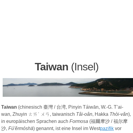
Taiwan
(Insel)
Taiwan
(chinesisch 臺灣 / 台湾, Pinyin Táiwān, W.-G. T’ai-
wan, Zhuyin ㄊㄞˊ ㄨㄢ, taiwanisch
Tâi-oân
, Hakka
Thòi-vǎn
),
in europäischen Sprachen auch
Formosa
(
福爾摩沙
/
福尔摩
沙
,
Fú'ěrmóshā
) genannt, ist eine Insel im West
pazifik
vor