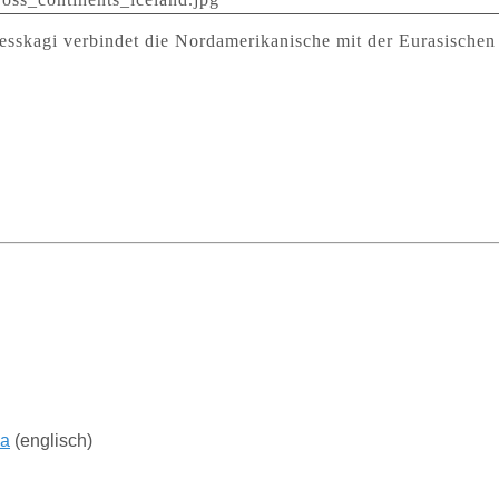
esskagi verbindet die Nordamerikanische mit der Eurasischen 
na
(englisch)