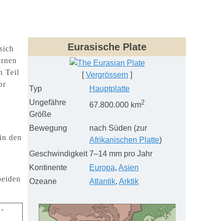
Eurasische Plate
sich
ernen
n Teil
[
Vergrössern
]
or
Typ
Hauptplatte
U
ngefähre
2
67
.
800
.
000 km
Größe
Bewegung
nach Süden (zur
in den
Afrikanischen Platte
)
Geschwindigkeit
7–14 mm pro Jahr
Kontinente
Europa
,
Asien
beiden
Ozeane
Atlantik
,
Ar
k
tik