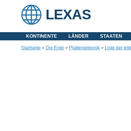
LEXAS
KONTINENTE
LÄNDER
STAATEN
Startseite
>
Die Erde
>
Plattentektonik
>
Liste der te