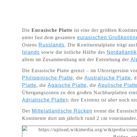
Die
Eurasische Platte
ist eine der größten Kontinen
unter fast dem gesamten
eurasischen Großkontin
Ostens
Russlands
. Die Kontinentalplatte trägt au
Islands
sowie die östliche Hälfte des
Nordatlantik
allem im Zusammenhang mit der Entstehung der
Al
Die Eurasische Platte grenzt – im Uhrzeigersinn v
Philippinische Platte
, die
Australische Platte
, 
Platte
, die
Ägäische Platte
, die
Apulische Platt
Übergangszonen zu den großen Nachbarplatten einig
Adriatische Platte
); ihre Existenz ist aber noch ni
Der
Mittelatlantische Rücken
trennt die Eurasisc
Kontinente dort um jährlich rund 2 cm voneinander