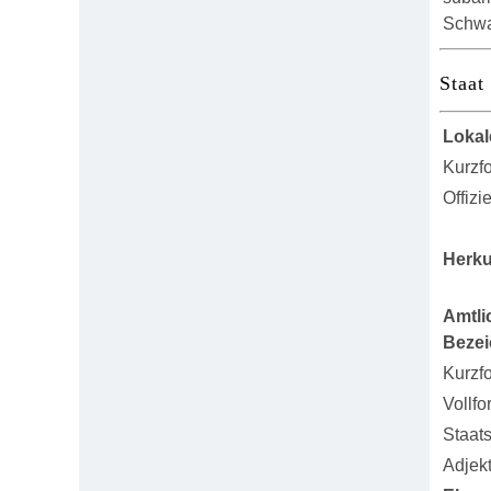
Schwar
Staat
Lokal
Kurzf
Offizi
Herku
Amtli
Beze
Kurzf
Vollfo
Staat
Adjekt