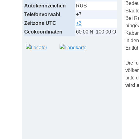
Bedeu
Autokennzeichen
RUS
Städt
Telefonvorwahl
+7
Bei R
Zeitzone UTC
+3
hinge
Geokoordinaten
60 00 N, 100 00 O
Kabar
In de
Entfüh
Die ru
völke
bitte
wird 