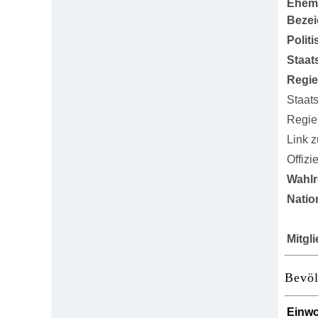
Ehem
Beze
Polit
Staat
Regi
Staat
Regie
Link 
Offizi
Wahlr
Natio
Mitgl
Bevö
Einw