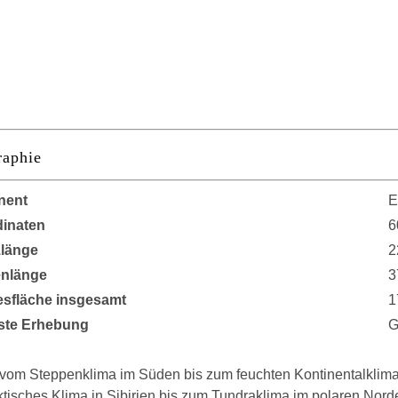
aphie
nent
E
inaten
6
länge
2
enlänge
3
sfläche insgesamt
1
ste Erhebung
G
t vom Steppenklima im Süden bis zum feuchten Kontinentalklima
tisches Klima in Sibirien bis zum Tundraklima im polaren Norde