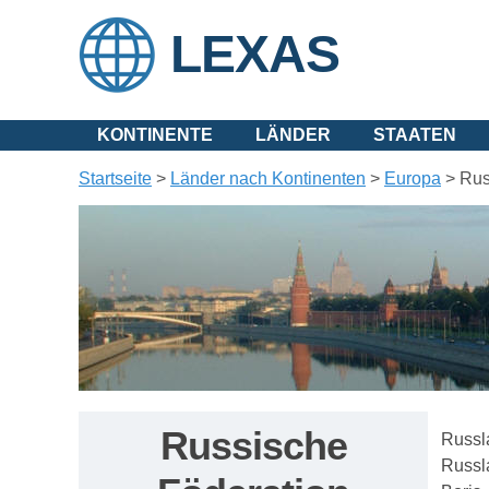
LEXAS
KONTINENTE
LÄNDER
STAATEN
Startseite
>
Länder nach Kontinenten
>
Europa
>
Rus
Russische
Russla
Russl