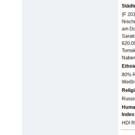
Städt
(F 20
Nisch
am Do
Sarat
620.0
Tomsk
Naber
Ethni
80% R
Weißr
Relig
Russi
Huma
Index
HDI R