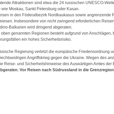
tende Attraktionen sind etwa die 24 russischen UNESCO-Welte
e wie Moskau, Sankt Petersburg oder Kasan.
eisen in den Föderalbezirk Nordkaukasus sowie angrenzende R
wiesen. Insbesondere von nicht zwingend erforderlichen Reise
dino-Balkarien wird dringend abgeraten.
n oben genannten Regionen besteht aufgrund von Anschlägen,
rungsfällen ein hohes Sicherheitsrisiko.
ssische Regierung verletzt die europäische Friedensordnung un
rrechtswidrigen Angriffskrieg gegen die Ukraine. Wegen des an
 die Reise- und Sicherheitshinweise des Auswärtigen Amtes de
abgeraten. Vor Reisen nach Südrussland in die Grenzregion