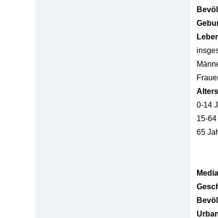
Bevö
Gebur
Lebe
insge
Männ
Fraue
Alter
0-14 
15-64
65 Ja
Media
Gesch
Bevöl
Urban