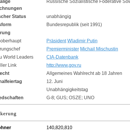
alige
Russische Sozialistische Föderative Sow
ichnungen
ischer Status
unabhängig
sform
Bundesrepublik (seit 1991)
erung
soberhaupt
Präsident
Wladimir Putin
rungschef
Premierminister
Michail Mischustin
zu World Leaders
CIA-Datenbank
eller Link
http://www.gov.ru
echt
Allgemeines Wahlrecht ab 18 Jahren
nalfeiertag
12. Juni
Unabhängigkeitstag
iedschaften
G-8; GUS; OSZE; UNO
lkerung
ohner
140,820,810