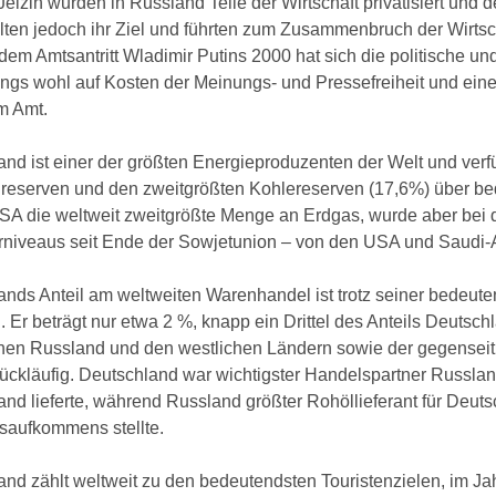
Jelzin wurden in Russland Teile der Wirtschaft privatisiert un
lten jedoch ihr Ziel und führten zum Zusammenbruch der Wirtscha
em Amtsantritt Wladimir Putins 2000 hat sich die politische und
ings wohl auf Kosten der Meinungs- und Pressefreiheit und ein
m Amt.
nd ist einer der größten Energieproduzenten der Welt und verf
lreserven und den zweitgrößten Kohlereserven (17,6%) über b
SA die weltweit zweitgrößte Menge an Erdgas, wurde aber bei d
rniveaus seit Ende der Sowjetunion – von den USA und Saudi-A
nds Anteil am weltweiten Warenhandel ist trotz seiner bedeuten
. Er beträgt nur etwa 2 %, knapp ein Drittel des Anteils Deuts
hen Russland und den westlichen Ländern sowie der gegensei
rückläufig. Deutschland war wichtigster Handelspartner Russlan
nd lieferte, während Russland größter Rohöllieferant für Deuts
saufkommens stellte.
nd zählt weltweit zu den bedeutendsten Touristenzielen, im Jah