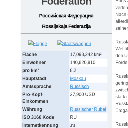
Föderation
Boris 
verfeh
Nach d
Российская Федерация
allerd
Rossijskaja Federazija
seine
Russla
Weltö
Fläche
17,098,242 km²
den U
Einwohner
140,820,810
Förde
pro km²
8.2
Russla
Hauptstadt
Moskau
gering
Amtssprache
Russisch
zwisc
Pro-Kopf-
27,900 USD
stark 
Einkommen
Russla
Währung
Russischer Rubel
Erdga
ISO 3166 Kode
RU
Russla
Internetkennung
.ru