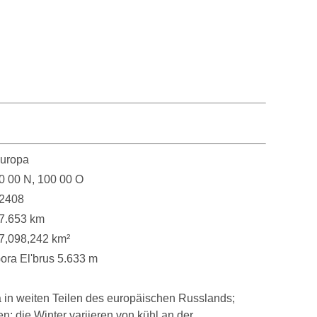
uropa
0 00 N, 100 00 O
2408
7.653 km
7,098,242 km²
ora El'brus 5.633 m
 in weiten Teilen des europäischen Russlands;
n; die Winter variieren von kühl an der