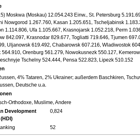
e
15) Moskwa (Moskau) 12.054.243 Einw., St. Petersburg 5.191.69
ni Nowgorod 1.267.760, Kasan 1.205.651, Tscheljabinsk 1.183
n 1.114.806, Ufa 1.105.667, Krasnojarsk 1.052.218, Perm 1.0
ow 842.097, Krasnodar 829.677, Togliatti 719.646, Tjumen 697.
99, Uljanowsk 619.492, Chabarowsk 607.216, Wladiwostok 604.
 564.910, Orenburg 561.279, Nowokusnezk 550.127, Kemerowo
eschnyje Tschelny 524.444, Pensa 522.823, Lipezk 510.152
en
ussen, 4% Tataren, 2% Ukrainer; außerdem Baschkiren, Tschu
ussen, Deutsche u.a.
ionen
sch-Orthodoxe, Muslime, Andere
n Development
0,824
 (HDI)
anking
52