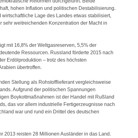
d demokratische Reformen durchgeführt. Beide
ft, hohen Inflation und politischen Destabilisierung.
 wirtschaftliche Lage des Landes etwas stabilisiert,
er sehr weitreichenden Konzentration der Macht in
ügt mit 16,8% der Weltgasreserven, 5,5% der
edeutende Ressourcen. Russland förderte 2015 nach
er Erdölproduktion – trotz des höchsten
rabien übertroffen.
den Stellung als Rohstofflieferant vergleichsweise
chlands. Aufgrund der politischen Spannungen
tigen Boykottmaßnahmen ist der Handel mit Rußland
ds, das vor allem industrielle Fertigerzeugnisse nach
chland war und rund ein Drittel des deutschen
r 2013 reisten 28 Millionen Ausländer in das Land.