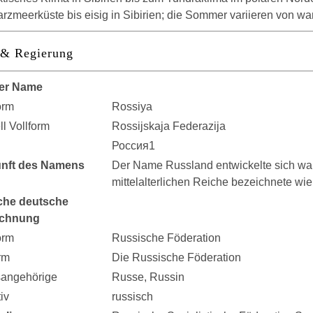
zmeerküste bis eisig in Sibirien; die Sommer variieren von wa
 & Regierung
er Name
orm
Rossiya
ell Vollform
Rossijskaja Federazija
Россия1
nft des Namens
Der Name Russland entwickelte sich wah
mittelalterlichen Reiche bezeichnete wi
che deutsche
ichnung
orm
Russische Föderation
rm
Die Russische Föderation
sangehörige
Russe, Russin
iv
russisch