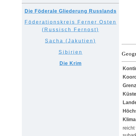
Die Föderale Gliederung Russlands
Föderationskreis Ferner Osten
(Russisch Fernost)
Sacha (Jakutien)
Sibirien
Geogr
Die Krim
Konti
Koord
Grenz
Küst
Lande
Höch
Klima
reich
subark