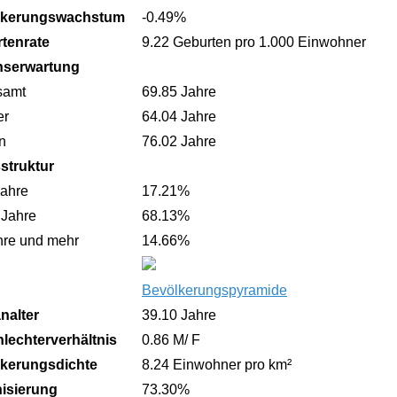
lkerungswachstum
-0.49%
tenrate
9.22 Geburten pro 1.000 Einwohner
nserwartung
samt
69.85 Jahre
er
64.04 Jahre
n
76.02 Jahre
sstruktur
Jahre
17.21%
 Jahre
68.13%
hre und mehr
14.66%
Bevölkerungspyramide
nalter
39.10 Jahre
lechterverhältnis
0.86 M/ F
kerungsdichte
8.24 Einwohner pro km²
isierung
73.30%