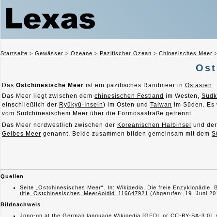
Startseite
>
Gewässer
>
Ozeane
>
Pazifischer Ozean
>
Chinesisches Meer
Ost
Das
Ostchinesische Meer
ist ein pazifisches Randmeer in
Ostasien
.
Das Meer liegt zwischen dem
chinesischen Festland
im Westen,
Südk
einschließlich der
Ryūkyū-Inseln
) im Osten und
Taiwan
im Süden. Es
vom Südchinesischem Meer über die
Formosastraße
getrennt.
Das Meer nordwestlich zwischen der
Koreanischen Halbinsel
und de
Gelbes Meer
genannt. Beide zusammen bilden gemeinsam mit dem
S
Quellen
Seite „Ostchinesisches Meer“. In: Wikipedia, Die freie Enzyklopädie.
title=Ostchinesisches_Meer&oldid=116647921
(Abgerufen: 19. Juni 2
Bildnachweis
Jong-on
at the
German language Wikipedia
[
GFDL
or
CC-BY-SA-3.0
],