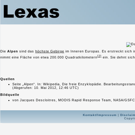
Die
Alpen
sind das
höchste Gebirge
im Inneren Europas. Es erstreckt sich 
[2]
nimmt eine Fläche von etwa 200.000 Quadratkilometern
ein. Sie dehnt si
Quellen
Seite „Alpen“. In: Wikipedia, Die freie Enzyklopädie. Bearbeitungsst
(Abgerufen: 10. Mai 2012, 12:46 UTC)
Bildquelle
von Jacques Descloitres, MODIS Rapid Response Team, NASA/GSFC[F
Kontakt/Impressum
|
Disclai
Copyri