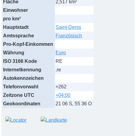
Fläche
2,517 km²
Einwohner
pro km²
Hauptstadt
Saint-Denis
Amtssprache
Französisch
Pro-Kopf-Einkommen
Währung
Euro
ISO 3166 Kode
RE
Internetkennung
.re
Autokennzeichen
Telefonvorwahl
+262
Zeitzone UTC
+04:00
Geokoordinaten
21 06 S, 55 36 O