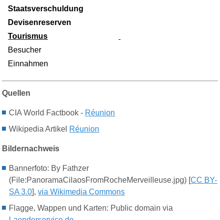
Staatsverschuldung
Devisenreserven
Tourismus
Besucher
Einnahmen
Quellen
CIA World Factbook -
Réunion
Wikipedia Artikel
Réunion
Bildernachweis
Bannerfoto: By Fathzer
(File:PanoramaCilaosFromRocheMerveilleuse.jpg) [
CC BY-
SA 3.0
],
via Wikimedia Commons
Flagge, Wappen und Karten: Public domain via
Laenderservice.de