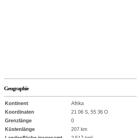
Geographie
Kontinent
Afrika
Koordinaten
21 06 S, 55 36 O
Grenzlänge
0
Küstenlänge
207 km
Landesfläche insgesamt
2,517 km²