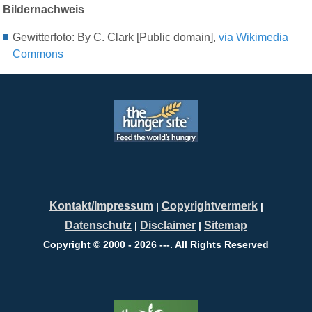
Bildernachweis
Gewitterfoto:
By C. Clark [Public domain],
via Wikimedia
Commons
Kontakt/Impressum
Copyrightvermerk
|
|
Datenschutz
Disclaimer
Sitemap
|
|
Copyright © 2000 - 2026 ---. All Rights Reserved