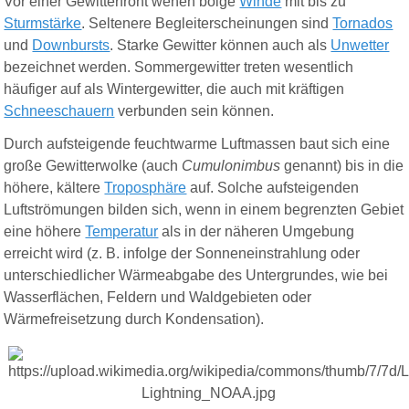
Vor einer Gewitterfront wehen böige
Winde
mit bis zu
Sturmstärke
. Seltenere Begleiterscheinungen sind
Tornados
und
Downbursts
. Starke Gewitter können auch als
Unwetter
bezeichnet werden. Sommergewitter treten wesentlich
häufiger auf als Wintergewitter, die auch mit kräftigen
Schneeschauern
verbunden sein können.
Durch aufsteigende feuchtwarme Luftmassen baut sich eine
große Gewitterwolke (auch
Cumulonimbus
genannt) bis in die
höhere, kältere
Troposphäre
auf. Solche aufsteigenden
Luftströmungen bilden sich, wenn in einem begrenzten Gebiet
eine höhere
Temperatur
als in der näheren Umgebung
erreicht wird (z. B. infolge der Sonneneinstrahlung oder
unterschiedlicher Wärmeabgabe des Untergrundes, wie bei
Wasserflächen, Feldern und Waldgebieten oder
Wärmefreisetzung durch Kondensation).