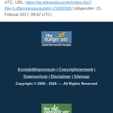
UTC. URL:
https://de.wikipedia.org/w/index.php?
title=Lufttemperatur&oldid=158930087
(Abgerufen: 15.
Februar 2017, 09:42 UTC)
Kontakt/Impressum
Copyrightvermerk
|
|
Datenschutz
Disclaimer
Sitemap
|
|
Copyright © 2000 - 2026 ---. All Rights Reserved