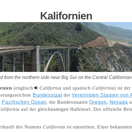
Kalifornien
 from the northern side near Big Sur on the Central Californian
ornien
(englisch
California
und spanisch
California)
ist der
kerungsreichste
Bundesstaat
der
Vereinigten Staaten von 
n
Pazifischen Ozean
, die Bundesstaaten
Oregon
,
Nevada
u
alifornia
auf der gleichnamigen Halbinsel. Der offizielle Bei
erkunft des Namens
California
ist umstritten. Einer bekannte