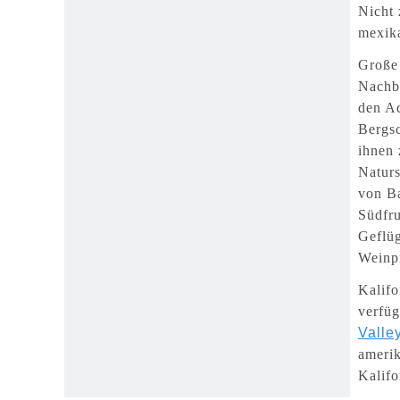
Nicht 
mexika
Große 
Nachb
den Aq
Bergsc
ihnen 
Naturs
von Ba
Südfru
Geflüg
Weinp
Kalifo
verfüg
Valle
amerik
Kalifo