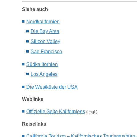
Siehe auch
N
ordkalifornien
Die B
ay
Area
S
ilicon
V
alley
S
an
F
rancisco
Sü
dkalifornien
L
os
A
ngeles
Die W
estk
ü
st
e der USA
Weblinks
Offizielle Seite Kaliforniens
(engl.)
Reiselinks
California Tourism – Kalifornisches Tourismusbüro