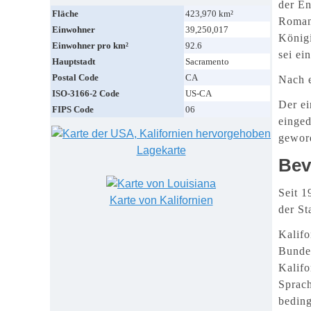
der En
Fläche
423,970 km²
Roman
Einwohner
39,250,017
König
Einwohner pro km²
92.6
sei ei
Hauptstadt
Sacramento
Postal Code
CA
Nach 
ISO-3166-2 Code
US-CA
Der ei
FIPS Code
06
einge
geword
Lagekarte
Bev
Seit 1
Karte von Kalifornien
der St
Kalifo
Bundes
Kalifo
Sprach
beding