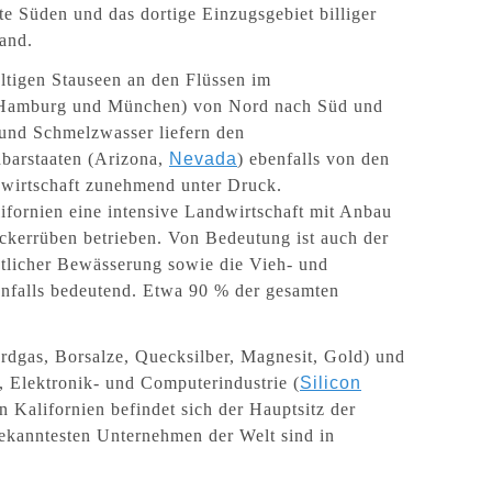
gte Süden und das dortige Einzugsgebiet billiger
and.
tigen Stauseen an den Flüssen im
 Hamburg und München) von Nord nach Süd und
und Schmelzwasser liefern den
barstaaten (Arizona,
Nevada
) ebenfalls von den
dwirtschaft zunehmend unter Druck.
ifornien eine intensive Landwirtschaft mit Anbau
kerrüben betrieben. Von Bedeutung ist auch der
stlicher Bewässerung sowie die Vieh- und
benfalls bedeutend. Etwa 90 % der gesamten
rdgas, Borsalze, Quecksilber, Magnesit, Gold) und
-, Elektronik- und Computerindustrie (
Silicon
n Kalifornien befindet sich der Hauptsitz der
bekanntesten Unternehmen der Welt sind in