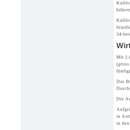
Kalifo
höhere
Kalifo
brasil
34-bev
Wir
Mit 2,
(
gross
fünftg
Das B
Durchs
Die Ar
Aufgru
in Arm
in de