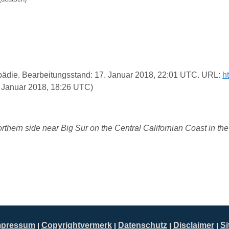
klopädie. Bearbeitungsstand: 17. Januar 2018, 22:01 UTC. URL:
h
 Januar 2018, 18:26 UTC)
rthern side near Big Sur on the Central Californian Coast in the
mpressum
Copyrightvermerk
Datenschutz
Disclaimer
S
|
|
|
|