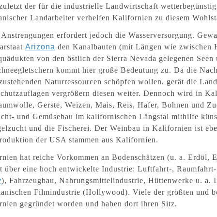
zuletzt der für die industrielle Landwirtschaft wetterbegünsti
nischer Landarbeiter verhelfen Kalifornien zu diesem Wohlst
Anstrengungen erfordert jedoch die Wasserversorgung. Gewal
arstaat
Arizona
den Kanalbauten (mit Längen wie zwischen
uädukten von den östlich der Sierra Nevada gelegenen Seen 
hneegletschern kommt hier große Bedeutung zu. Da die Nach
zustehenden Naturressourcen schöpfen wollen, gerät die Lan
chutzauflagen vergrößern diesen weiter. Dennoch wird in Kal
umwolle, Gerste, Weizen, Mais, Reis, Hafer, Bohnen und Zuc
cht- und Gemüsebau im kalifornischen Längstal mithilfe kün
elzucht und die Fischerei. Der Weinbau in Kalifornien ist e
roduktion der USA stammen aus Kalifornien.
rnien hat reiche Vorkommen an Bodenschätzen (u. a. Erdöl, E
t über eine hoch entwickelte Industrie: Luftfahrt-, Raumfahrt
y
), Fahrzeugbau, Nahrungsmittelindustrie, Hüttenwerke u. a. I
anischen Filmindustrie (Hollywood). Viele der größten und 
rnien gegründet worden und haben dort ihren Sitz.