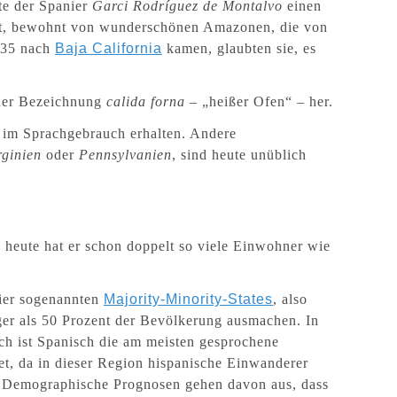
te der Spanier
Garci Rodríguez de Montalvo
einen
mt, bewohnt von wunderschönen Amazonen, die von
535 nach
Baja California
kamen, glaubten sie, es
 der Bezeichnung
calida forna
– „heißer Ofen“ – her.
e im Sprachgebrauch erhalten. Andere
rginien
oder
Pennsylvanien
, sind heute unüblich
 heute hat er schon doppelt so viele Einwohner wie
ier sogenannten
Majority-Minority-States
, also
ger als 50 Prozent der Bevölkerung ausmachen. In
ch ist Spanisch die am meisten gesprochene
et, da in dieser Region hispanische Einwanderer
d. Demographische Prognosen gehen davon aus, dass