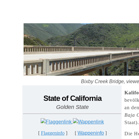
Bi
xby Creek Bridge, viewed
Kalif
State of California
bevöl
Golden State
an de
Baja C
Staat).
[
Flaggeninfo
] [
Wappeninfo
]
Die H