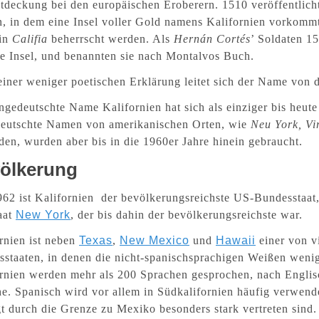
tdeckung bei den europäischen Eroberern. 1510 veröffentlich
, in dem eine Insel voller Gold namens Kalifornien vorkom
in
Califia
beherrscht werden. Als
Hernán Cortés
’ Soldaten 1
ne Insel, und benannten sie nach Montalvos Buch.
einer weniger poetischen Erklärung
leitet sich der Name von
ngedeutschte Name Kalifornien hat sich als einziger bis heut
deutschte Namen von amerikanischen Orten, wie
Neu York, Vi
en, wurden aber bis in die 1960er Jahre hinein gebraucht.
ölkerung
962 ist Kalifornien der bevölkerungsreichste US-Bundesstaat,
aat
New York
, der bis dahin der bevölkerungsreichste war.
rnien ist neben
Texas
,
New Mexico
und
Hawaii
einer von v
staaten, in denen die nicht-spanischsprachigen Weißen weni
rnien werden mehr als 200 Sprachen gesprochen, nach Englis
e. Spanisch wird vor allem in Südkalifornien häufig verwend
t durch die Grenze zu Mexiko besonders stark vertreten sin