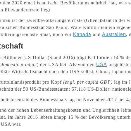
rnien 2020 eine hispanische Bevölkerungsmehrheit hat, was s
n Einwandererrate liegt.
rnien ist der zweitbevölkerungsreichste (Glied-)Staat in der
ianischen Bundesstaat São Paulo. Wäre Kalifornien ein eigen
ölkerungsreichste Staat, noch vor
Kanada
und
Australien
, 
tschaft
6 Billionen US-Dollar (Stand 2016) trägt Kalifornien 14 % des
 domestic product
) der USA bei. Als von den
USA
losgelöster
rößte Wirtschaftsmacht nach den USA selbst, China, Japan u
ruttoinlandsprodukt pro Kopf
(engl. per capita GDP)
lag im J
chnitt der 50 US-Bundesstaaten: 57.118 US-Dollar; nationale
beitslosenrate des Bundesstaats lag im November 2017 bei 4,
nd der hohen Lebenserhaltungskosten und Ungleichheit lebte
ut. Im Jahre 2016 lebten knapp 15 % der Bevölkerung unterh
n USA war.