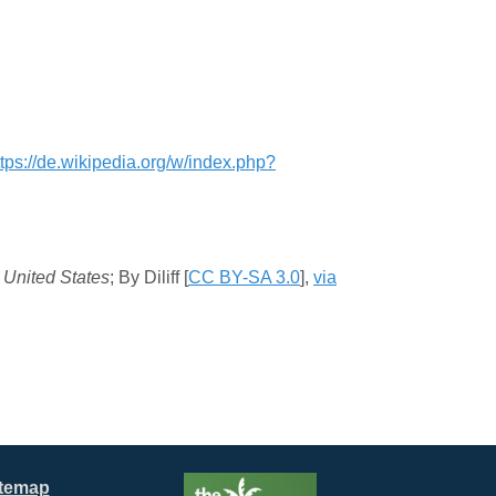
ttps://de.wikipedia.org/w/index.php?
 United States
; By Diliff [
CC BY-SA 3.0
],
via
itemap