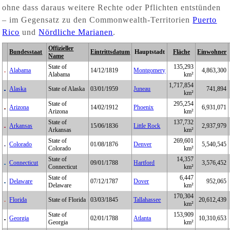
ohne dass daraus weitere Rechte oder Pflichten entstünden
– im Gegensatz zu den Commonwealth-Territorien
Puerto
Rico
und
Nördliche Marianen
.
Offizieller
Bundesstaat
Eintrittsdatum
Hauptstadt
Fläche
Einwohner
Name
State of
135,293
Alabama
14/12/1819
Montgomery
4,863,300
Alabama
km²
1,717,854
Alaska
State of Alaska
03/01/1959
Juneau
741,894
km²
State of
295,254
Arizona
14/02/1912
Phoenix
6,931,071
Arizona
km²
State of
137,732
Arkansas
15/06/1836
Little Rock
2,937,979
Arkansas
km²
State of
269,601
Colorado
01/08/1876
Denver
5,540,545
Colorado
km²
State of
14,357
Connecticut
09/01/1788
Hartford
3,576,452
Connecticut
km²
State of
6,447
Delaware
07/12/1787
Dover
952,065
Delaware
km²
170,304
Florida
State of Florida
03/03/1845
Tallahassee
20,612,439
km²
State of
153,909
Georgia
02/01/1788
Atlanta
10,310,653
Georgia
km²