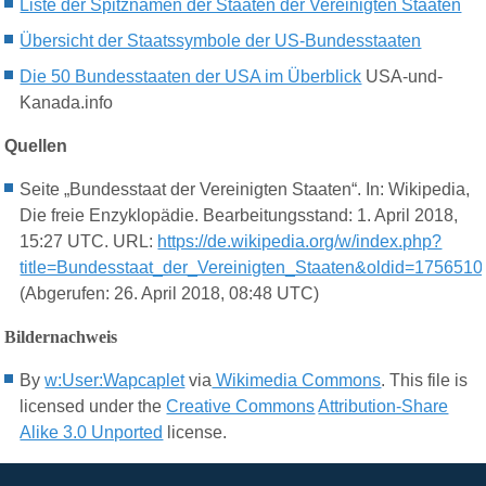
Liste der Spitznamen der Staaten der Vereinigten Staaten
Übersicht der Staatssymbole der US-Bundesstaaten
Die 50 Bundesstaaten der USA im Überblick
USA-und-
Kanada.info
Quellen
Seite „Bundesstaat der Vereinigten Staaten“. In: Wikipedia,
Die freie Enzyklopädie. Bearbeitungsstand: 1. April 2018,
15:27 UTC. URL:
https://de.wikipedia.org/w/index.php?
title=Bundesstaat_der_Vereinigten_Staaten&oldid=1756510
(Abgerufen: 26. April 2018, 08:48 UTC)
Bildernachweis
By
w:User:Wapcaplet
via
Wikimedia Commons
. This file is
licensed under the
Creative Commons
Attribution-Share
Alike 3.0 Unported
license.