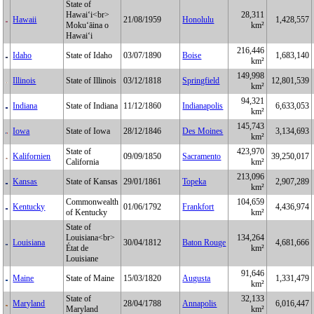
State of
Hawaiʻi<br>
28,311
Hawaii
21/08/1959
Honolulu
1,428,557
Mokuʻāina o
km²
Hawaiʻi
216,446
Idaho
State of Idaho
03/07/1890
Boise
1,683,140
km²
149,998
Illinois
State of Illinois
03/12/1818
Springfield
12,801,539
km²
94,321
Indiana
State of Indiana
11/12/1860
Indianapolis
6,633,053
km²
145,743
Iowa
State of Iowa
28/12/1846
Des Moines
3,134,693
km²
State of
423,970
Kalifornien
09/09/1850
Sacramento
39,250,017
California
km²
213,096
Kansas
State of Kansas
29/01/1861
Topeka
2,907,289
km²
Commonwealth
104,659
Kentucky
01/06/1792
Frankfort
4,436,974
of Kentucky
km²
State of
Louisiana<br>
134,264
Louisiana
30/04/1812
Baton Rouge
4,681,666
État de
km²
Louisiane
91,646
Maine
State of Maine
15/03/1820
Augusta
1,331,479
km²
State of
32,133
Maryland
28/04/1788
Annapolis
6,016,447
Maryland
km²