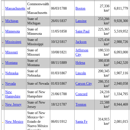
Commonwealth
27,336
Massachusetts
of
06/03/1788
Boston
6,811,779
km²
Massachusetts
State of
253,266
Michigan
26/01/1837
Lansing
9,928,300
Michigan
km²
State of
225,365
Minnesota
11/05/1858
Saint Paul
5,519,952
Minnesota
km²
State of
125,434
Mississippi
10/12/1817
Jackson
2,988,726
Mississippi
km²
State of
Jefferson
180,533
Missouri
10/08/1821
6,093,000
Missouri
City
km²
State of
380,838
Montana
08/11/1889
Helena
1,042,520
Montana
km²
State of
200,345
Nebraska
01/03/1867
Lincoln
1,907,116
Nebraska
km²
286,351
Nevada
State of Nevada
01/03/1867
Carson City
2,940,058
km²
New
State of New
24,216
21/06/1788
Concord
1,334,795
Hampshire
Hampshire
km²
State of New
22,588
New Jersey
18/12/1787
Trenton
8,944,469
Jersey
km²
State of New
Mexico<br>
314,915
New Mexico
Estado de
06/01/1912
Santa Fe
2,081,015
km²
Nuevo México