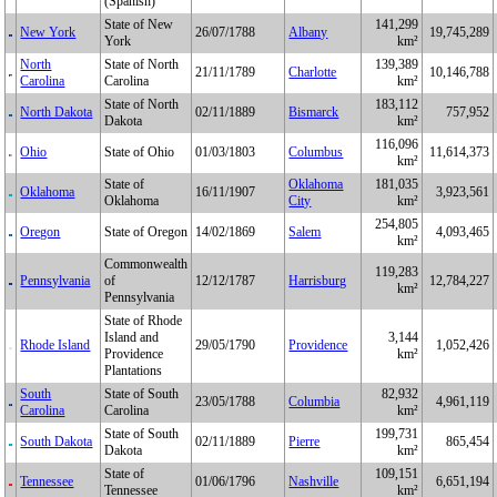
(Spanish)
State of New
141,299
New York
26/07/1788
Albany
19,745,289
York
km²
North
State of North
139,389
21/11/1789
Charlotte
10,146,788
Carolina
Carolina
km²
State of North
183,112
North Dakota
02/11/1889
Bismarck
757,952
Dakota
km²
116,096
Ohio
State of Ohio
01/03/1803
Columbus
11,614,373
km²
State of
Oklahoma
181,035
Oklahoma
16/11/1907
3,923,561
Oklahoma
City
km²
254,805
Oregon
State of Oregon
14/02/1869
Salem
4,093,465
km²
Commonwealth
119,283
Pennsylvania
of
12/12/1787
Harrisburg
12,784,227
km²
Pennsylvania
State of Rhode
Island and
3,144
Rhode Island
29/05/1790
Providence
1,052,426
Providence
km²
Plantations
South
State of South
82,932
23/05/1788
Columbia
4,961,119
Carolina
Carolina
km²
State of South
199,731
South Dakota
02/11/1889
Pierre
865,454
Dakota
km²
State of
109,151
Tennessee
01/06/1796
Nashville
6,651,194
Tennessee
km²