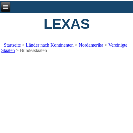
LEXAS
Startseite
>
Länder nach Kontinenten
>
Nordamerika
>
Vereinigte
Staaten
>
Bundesstaaten