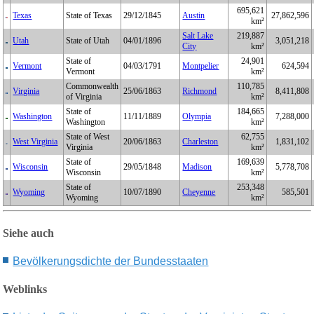
695,621
Texas
State of Texas
29/12/1845
Austin
27,862,596
km²
Salt Lake
219,887
Utah
State of Utah
04/01/1896
3,051,218
City
km²
State of
24,901
Vermont
04/03/1791
Montpelier
624,594
Vermont
km²
Commonwealth
110,785
Virginia
25/06/1863
Richmond
8,411,808
of Virginia
km²
State of
184,665
Washington
11/11/1889
Olympia
7,288,000
Washington
km²
State of West
62,755
West Virginia
20/06/1863
Charleston
1,831,102
Virginia
km²
State of
169,639
Wisconsin
29/05/1848
Madison
5,778,708
Wisconsin
km²
State of
253,348
Wyoming
10/07/1890
Cheyenne
585,501
Wyoming
km²
Siehe auch
B
ev
öl
kerungsdichte
der Bundesstaaten
Weblinks