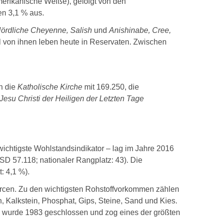
merikanische Weiße), gefolgt von den
n 3,1 % aus.
 Nördliche Cheyenne, Salish
und
Anishinabe, Cree,
tel von ihnen leben heute in Reservaten. Zwischen
n die
Katholische Kirche
mit 169.250, die
Jesu Christi der Heiligen der Letzten Tage
 wichtigste Wohlstandsindikator – lag im Jahre 2016
D 57.118; nationaler Rangplatz: 43). Die
: 4,1 %).
rcen. Zu den wichtigsten Rohstoffvorkommen zählen
n, Kalkstein, Phosphat, Gips, Steine, Sand und Kies.
te wurde 1983 geschlossen und zog eines der größten