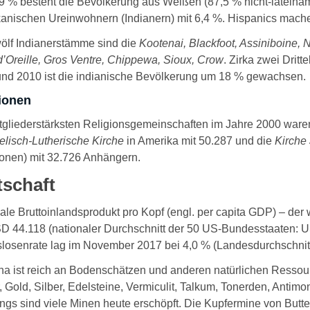
9 % besteht die Bevölkerung aus Weißen (87,5 % nicht-lateina
anischen Ureinwohnern (Indianern) mit 6,4 %.
Hispanics
mache
ölf Indianerstämme sind die
Kootenai, Blackfoot, Assiniboine,
’Oreille, Gros Ventre, Chippewa, Sioux, Crow
. Zirka zwei Drit
nd 2010 ist die indianische Bevölkerung um 18 % gewachsen.
ionen
tgliederstärksten Religionsgemeinschaften im Jahre 2000 ware
lisch-Lutherische Kirche
in Amerika mit 50.287 und die
Kirche 
nen) mit 32.726 Anhängern.
tschaft
ale Bruttoinlandsprodukt pro Kopf (engl. per capita GDP) – der
D 44.118 (nationaler Durchschnitt der 50 US-Bundesstaaten: US
slosenrate lag im November 2017 bei 4,0 % (Landesdurchschnitt
a ist reich an Bodenschätzen und anderen natürlichen Ressou
, Gold, Silber, Edelsteine, Vermiculit, Talkum, Tonerden, Antimo
ings sind viele Minen heute erschöpft. Die Kupfermine von But