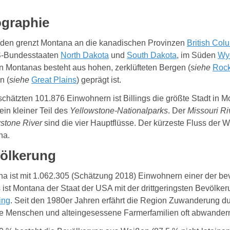
graphie
den grenzt Montana an die kanadischen Provinzen
British Col
S-Bundesstaaten
North Dakota
und
South Dakota
, im Süden
Wy
 Montanas besteht aus hohen, zerklüfteten Bergen (
siehe
Rock
n (
siehe
Great Plains
) geprägt ist.
schätzten 101.876 Einwohnern ist Billings die größte Stadt in M
ein kleiner Teil des
Yellowstone-Nationalparks
. Der
Missouri Ri
stone River
sind die vier Hauptflüsse. Der kürzeste Fluss der W
na.
ölkerung
a ist mit 1.062.305 (Schätzung 2018) Einwohnern einer der b
 ist Montana der Staat der USA mit der drittgeringsten Bevölk
ing
.
Seit den 1980er Jahren erfährt die Region Zuwanderung d
e Menschen und alteingesessene Farmerfamilien oft abwander