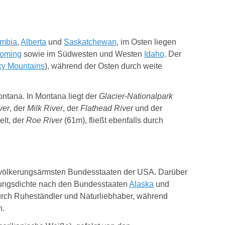
umbia
,
Alberta
und
Saskatchewan
, im Osten liegen
oming
sowie im Südwesten und Westen
Idaho
. Der
y Mountains
), während der Osten durch weite
ontana. In Montana liegt der
Glacier-Nationalpark
ver
, der
Milk River
, der
Flathead River
und der
elt, der
Roe River
(61m)
, fließt ebenfalls durch
evölkerungsärmsten Bundesstaaten der USA. Darüber
erungsdichte nach den Bundesstaaten
Alaska
und
urch Ruheständler und Naturliebhaber, während
n.