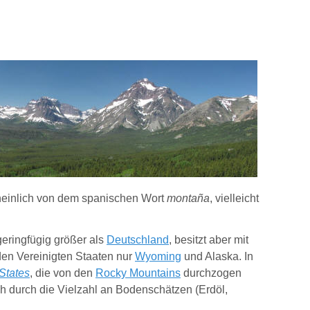
cheinlich von dem spanischen Wort
montaña
, vielleicht
eringfügig größer als
Deutschland
, besitzt aber mit
den Vereinigten Staaten nur
Wyoming
und Alaska. In
States
, die von den
Rocky Mountains
durchzogen
ch durch die Vielzahl an Bodenschätzen (Erdöl,