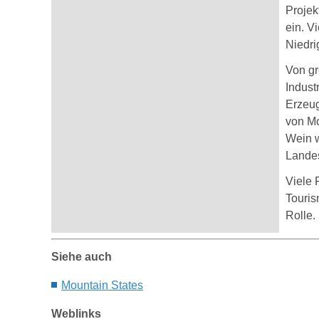
Projek
ein. V
Niedri
Von gr
Indust
Erzeug
von Mo
Wein w
Landes
Viele 
Touris
Rolle.
Siehe auch
Mountain States
Weblinks