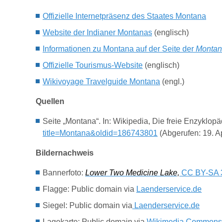
Offizielle Internetpräsenz des Staates Montana
Website der Indianer Montanas
(englisch)
Informationen zu Montana auf der Seite der
Montana
Offizielle Tourismus-Website
(englisch)
Wikivoyage Travelguide Montana
(engl.)
Quellen
Seite „Montana“. In: Wikipedia, Die freie Enzyklo
title=Montana&oldid=186743801
(Abgerufen: 19. A
Bildernachweis
Bannerfoto:
Lower Two Medicine Lake,
CC BY-SA 
Flagge:
Public domain via
Laenderservice.de
Siegel:
Public domain via
Laenderservice.de
Lagekarte: Public domain via
Wikimedia Commons