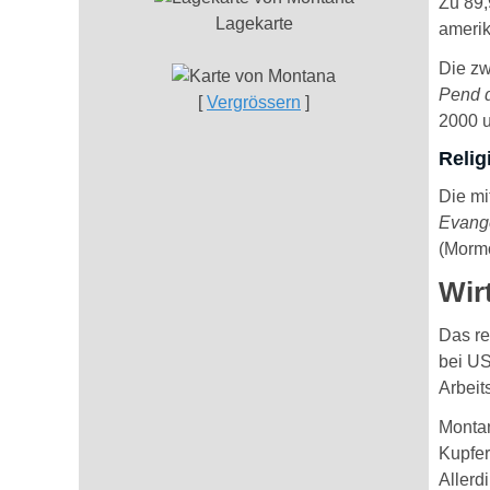
Zu 89,
Lagekarte
amerik
Die zw
Pend d
[
Vergrössern
]
2000 u
Relig
Die mi
Evange
(Mormo
Wir
Das re
bei US
Arbeit
Montan
Kupfer
Allerd