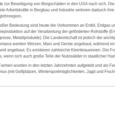
te zur Beseitigung von Bergschäden in den USA nach sich. Die 
iele Arbeitskräfte in Bergbau und Industrie verloren dadurch ihr
glohnregion.
oßer Bedeutung sind heute die Vorkommen an Erdöl, Erdgas und
rieproduktion auf der Verarbeitung der geförderten Rohstoffe (
nisse, Metallprodukte). Die Landwirtschaft ist jedoch der wich
ntana werden Weizen, Mais und Gerste angebaut, während im 
ird angebaut. Es existieren zahlreiche Kleinbrauereien. Die For
, wenn sich auch große Teile der Nutzwälder in staatlicher Han
Farmen wurden in den letzten Jahrzehnten aufgeteilt und als Fe
mus (mit Golfplätzen, Wintersportmöglichkeiten, Jagd und Fisc