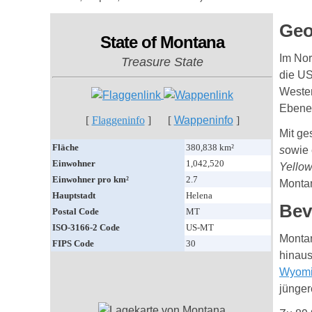
Geo
State of Montana
Im Nor
Treasure State
die U
Westen
Ebene
[
Flaggeninfo
] [
Wappeninfo
]
Mit ge
Fläche
380,838 km²
s
owie 
Einwohner
1,042,520
Yellow
Einwohner pro km²
2.7
Monta
Hauptstadt
Helena
Bev
Postal Code
MT
ISO-3166-2 Code
US-MT
Montan
FIPS Code
30
hinaus
Wyom
jünger