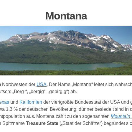
M
ontana
 Nordwesten der
USA
. Der Name „Montana“ leitet sich wahrs
sch: „Berg-“, „bergig“, „gebirgig“) ab.
exas
und
Kalifornien
der viertgrößte Bundesstaat der USA und g
a 1,3 % der deutschen Bevölkerung; dünner besiedelt sind in 
tpopulation aus. Montana zählt zu den sogenannten
Mountain 
in Spitzname
Treasure State
(„Staat der Schätze“) begründet si