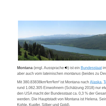
Montana
(engl. Aussprache
) ist ein
Bundesstaat
im
aber auch vom lateinischen
montanus
(beides zu Deut
Mit 380.83838km²
km²km²
ist Montana nach
Alaska
,
T
rund 1.062.305 Einwohnern (Schätzung 2018) nur etw
den USA macht der Bundesstaat ca. 0,3 % der Gesam
werden. Die Hauptstadt von Montana ist
Helena
. Se
Kohle, Kupfer, Silber und Gold).