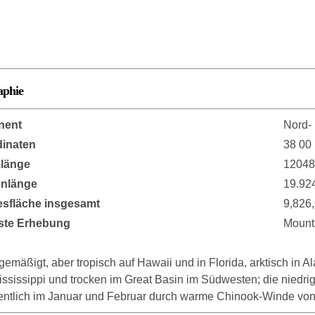
aphie
nent
Nord- 
inaten
38 00
länge
12048
enlänge
19.92
sfläche insgesamt
9,826
ste Erhebung
Mount
gemäßigt, aber tropisch auf Hawaii und in Florida, arktisch in 
ississippi und trocken im Great Basin im Südwesten; die nied
entlich im Januar und Februar durch warme Chinook-Winde von