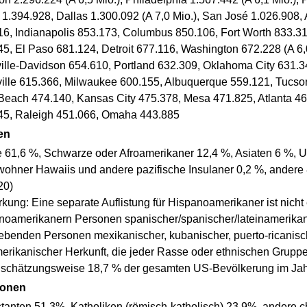
1.394.928, Dallas 1.300.092 (A 7,0 Mio.), San José 1.026.908,
16, Indianapolis 853.173, Columbus 850.106, Fort Worth 833.31
45, El Paso 681.124, Detroit 677.116, Washington 672.228 (A 6
ille-Davidson 654.610, Portland 632.309, Oklahoma City 631.3
ville 615.366, Milwaukee 600.155, Albuquerque 559.121, Tucso
Beach 474.140, Kansas City 475.378, Mesa 471.825, Atlanta 46
45, Raleigh 451.066, Omaha 443.885
en
 61,6 %, Schwarze oder Afroamerikaner 12,4 %, Asiaten 6 %, 
wohner Hawaiis und andere pazifische Insulaner 0,2 %, andere
20)
kung: Eine separate Auflistung für Hispanoamerikaner ist nich
noamerikanern Personen spanischer/spanischer/lateinamerikanisc
benden Personen mexikanischer, kubanischer, puerto-ricanische
erikanischer Herkunft, die jeder Rasse oder ethnischen Grup
; schätzungsweise 18,7 % der gesamten US-Bevölkerung im Ja
ionen
stanten 51,3%, Katholiken (römisch-katholisch) 23,9%, andere