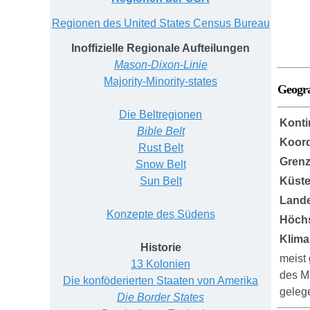
Regionen des United States Census Bureau
Inoffizielle Regionale Aufteilungen
Mason-Dixon-Linie
Majority-Minority-states
Geogr
Die Beltregionen
Konti
Bible Belt
Koord
Rust Belt
Grenz
Snow Belt
Sun Belt
Küst
Lande
Konzepte des Südens
Höch
Klima
Historie
meist 
13 Kolonien
des M
Die konföderierten Staaten von Amerika
geleg
Die Border States