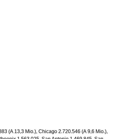
83 (A 13,3 Mio.), Chicago 2.720.546 (A 9,6 Mio.),
, Phoenix 1.563.025, San Antonio 1.469.845, San