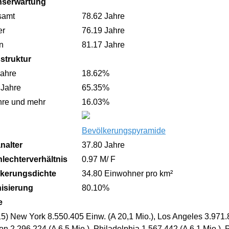
nserwartung
samt
78.62 Jahre
er
76.19 Jahre
n
81.17 Jahre
sstruktur
Jahre
18.62%
 Jahre
65.35%
hre und mehr
16.03%
Bevölkerungspyramide
nalter
37.80 Jahre
lechterverhältnis
0.97 M/ F
kerungsdichte
34.80 Einwohner pro km²
isierung
80.10%
e
5) New York 8.550.405 Einw. (A 20,1 Mio.), Los Angeles 3.971.8
n 2.296.224 (A 6,5 Mio.), Philadelphia 1.567.442 (A 6,1 Mio.)