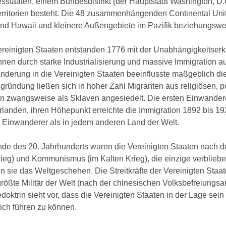
staaten, einem Bundesdistrikt (der Hauptstadt Washington, D.C.
territorien besteht. Die 48 zusammenhängenden Continental Uni
nd Hawaii und kleinere Außengebiete im Pazifik beziehungsweis
reinigten Staaten entstanden 1776 mit der Unabhängigkeitserkl
en durch starke Industrialisierung und massive Immigration au
nderung in die Vereinigten Staaten beeinflusste maßgeblich di
gründung ließen sich in hoher Zahl Migranten aus religiösen, po
n zwangsweise als Sklaven angesiedelt. Die ersten Einwander
landen, ihren Höhepunkt erreichte die Immigration 1892 bis 19
e Einwanderer als in jedem anderen Land der Welt.
de des 20. Jahrhunderts waren die Vereinigten Staaten nach de
rieg) und Kommunismus (im Kalten Krieg), die einzige verblie
n sie das Weltgeschehen. Die Streitkräfte der Vereinigten Staa
rößte Militär der Welt (nach der chinesischen Volksbefreiungsar
oktrin sieht vor, dass die Vereinigten Staaten in der Lage sein
ich führen zu können.