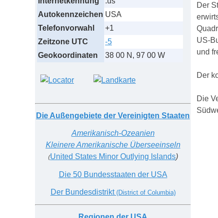
Internetkennung
.us
Der St
Autokennzeichen
USA
erwirt
Telefonvorwahl
+1
Quadr
US-Bu
Zeitzone UTC
-5
und f
Geokoordinaten
38 00 N, 97 00 W
Der ko
Die Ve
Südwe
Die Außengebiete der Vereinigten Staaten
Amerikanisch-Ozeanien
Kleinere Amerikanische Überseeinseln
United States Minor Outlying Islands
)
(
Die 50 Bundesstaaten der USA
Der Bundesdistrikt
(District of Columbia)
Regionen der USA