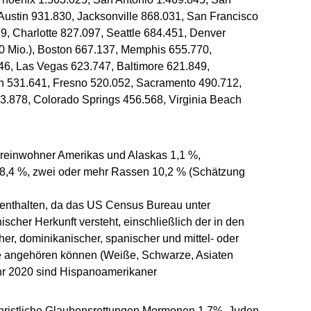
 Austin 931.830, Jacksonville 868.031, San Francisco
9, Charlotte 827.097, Seattle 684.451, Denver
,0 Mio.), Boston 667.137, Memphis 655.770,
46, Las Vegas 623.747, Baltimore 621.849,
n 531.641, Fresno 520.052, Sacramento 490.712,
3.878, Colorado Springs 456.568, Virginia Beach
Ureinwohner Amerikas und Alaskas 1,1 %,
 8,4 %, zwei oder mehr Rassen 10,2 % (Schätzung
t enthalten, da das US Census Bureau unter
her Herkunft versteht, einschließlich der in den
r, dominikanischer, spanischer und mittel- oder
pe angehören können (Weiße, Schwarze, Asiaten
hr 2020 sind Hispanoamerikaner
 christliche Glaubensrettungen Mormonen 1,7%, Juden