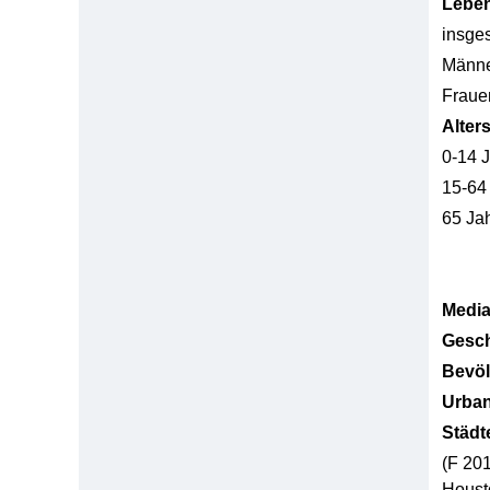
Lebe
insge
Männ
Fraue
Alter
0-14 
15-64
65 Ja
Media
Gesch
Bevöl
Urban
Städt
(F 201
Housto