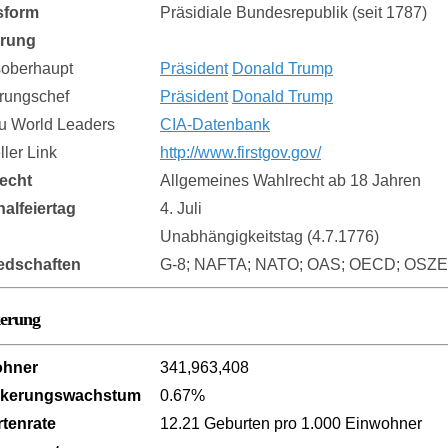
sform
Präsidiale Bundesrepublik (seit 1787)
erung
soberhaupt
Präsident
Donald Trump
rungschef
Präsident
Donald Trump
zu World Leaders
CIA-Datenbank
eller Link
http://www.firstgov.gov/
echt
Allgemeines Wahlrecht ab 18 Jahren
nalfeiertag
4. Juli
Unabhängigkeitstag (4.7.1776)
iedschaften
G-8; NAFTA; NATO; OAS; OECD; OSZ
kerung
ohner
341,963,408
lkerungswachstum
0.67%
tenrate
12.21 Geburten pro 1.000 Einwohner