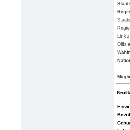
Staat
Regi
Staat
Regie
Link 
Offizi
Wahlr
Natio
Mitgl
Bevöl
Einw
Bevö
Gebur