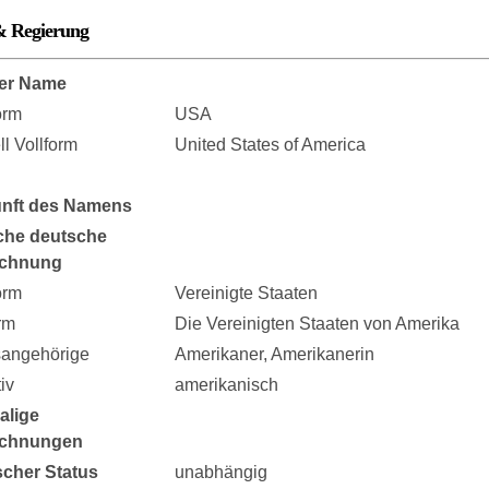
& Regierung
er Name
orm
USA
ell Vollform
United States of America
nft des Namens
che deutsche
ichnung
orm
Vereinigte Staaten
rm
Die Vereinigten Staaten von Amerika
sangehörige
Amerikaner, Amerikanerin
iv
amerikanisch
alige
ichnungen
ischer Status
unabhängig