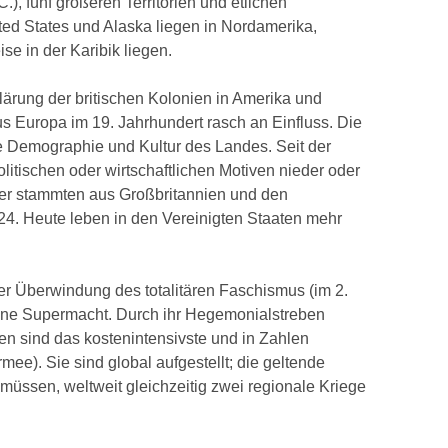
), fünf größeren Territorien und etlichen
ted States und Alaska liegen in Nordamerika,
e in der Karibik liegen.
ärung der britischen Kolonien in Amerika und
s Europa im 19. Jahrhundert rasch an Einfluss. Die
e Demographie und Kultur des Landes. Seit der
litischen oder wirtschaftlichen Motiven nieder oder
er stammten aus Großbritannien und den
24. Heute leben in den Vereinigten Staaten mehr
r Überwindung des totalitären Faschismus (im 2.
bene Supermacht. Durch ihr Hegemonialstreben
ten sind das kostenintensivste und in Zahlen
mee). Sie sind global aufgestellt; die geltende
 müssen, weltweit gleichzeitig zwei regionale Kriege