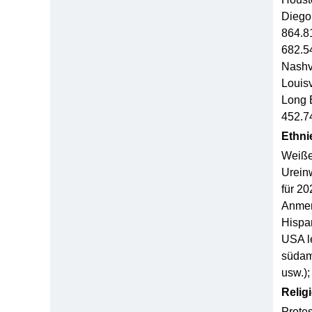
Diego 
864.8
682.5
Nashv
Louis
Long 
452.7
Ethni
Weiße
Urein
für 20
Anmer
Hispa
USA le
südam
usw.)
Relig
Prote