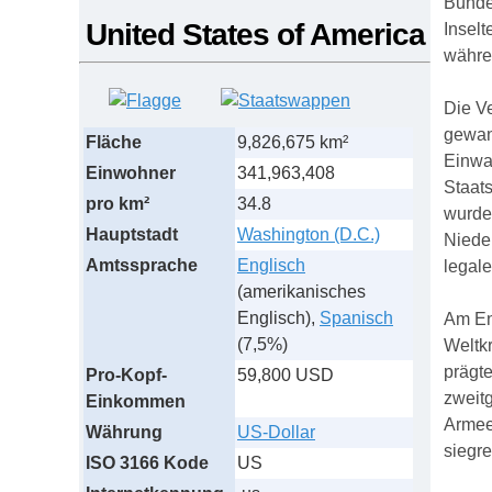
Bundes
United States of America
Insel
währe
Die Ve
gewann
Fläche
9,826,675 km²
Einwa
Einwohner
341,963,408
Staats
pro km²
34.8
wurde
Hauptstadt
Washington (D.C.)
Nieder
Amtssprache
Englisch
legal
(amerikanisches
Englisch),
Spanisch
Am En
(7,5%)
Weltk
prägte
Pro-Kopf-
59,800 USD
zweitg
Einkommen
Armeed
Währung
US-Dollar
siegre
ISO 3166 Kode
US