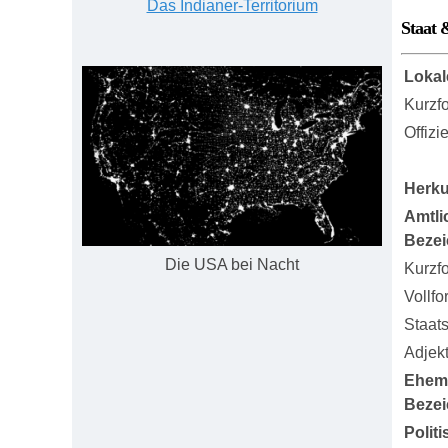
Das Indianer-Territorium
Staat 
Lokal
Kurzf
Offizi
Herku
Amtli
Beze
Die USA bei Nacht
Kurzf
Vollfo
Staat
Adjekt
Ehem
Beze
Polit