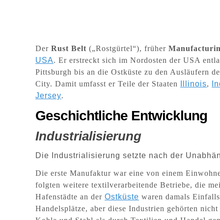
Der
Rust Belt
(„Rostgürtel“), früher
Manufacturin
USA
. Er erstreckt sich im Nordosten der USA entl
Pittsburgh bis an die Ostküste zu den Ausläufern d
City. Damit umfasst er Teile der Staaten
Illinois
,
I
Jersey
.
Geschichtliche Entwicklung
I
ndustrialisierung
Die Industrialisierung setzte nach der Unabhä
Die erste Manufaktur war eine von einem Einwohn
folgten weitere textilverarbeitende Betriebe, die m
Hafenstädte an der
Ostküste
waren damals Einfalls
Handelsplätze, aber diese Industrien gehörten nicht