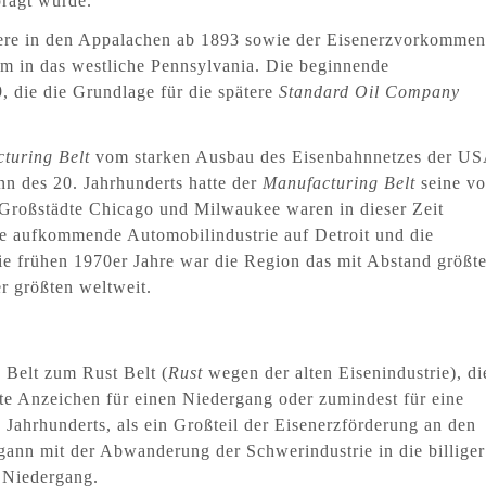
prägt wurde.
iere in den Appalachen ab 1893 sowie der Eisenerzvorkommen
m in das westliche Pennsylvania. Die beginnende
, die die Grundlage für die spätere
Standard Oil Company
turing Belt
vom starken Ausbau des Eisenbahnnetzes der US
nn des 20. Jahrhunderts hatte der
Manufacturing Belt
seine vo
 Großstädte Chicago und Milwaukee waren in dieser Zeit
ie aufkommende Automobilindustrie auf Detroit und die
 die frühen 1970er Jahre war die Region das mit Abstand größt
er größten weltweit.
Belt zum Rust Belt (
Rust
wegen der alten Eisenindustrie), di
te Anzeichen für einen Niedergang oder zumindest für eine
. Jahrhunderts, als ein Großteil der Eisenerzförderung an den
gann mit der Abwanderung der Schwerindustrie in die billiger
 Niedergang.