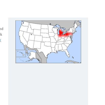
nd
rk
w