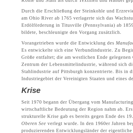
Kohle und Stahl als durch Textilien und Handel ge
Durch die Erschließung der Steinkohle und Erzrev
am Ohio River ab 1765 verlagerte sich das Wachstu
Erdölförderung in Titusville (Pennsylvania) ab 1859
bildete, beschleunigte den Vorgang zusätzlich.
Vorangetrieben wurde die Entwicklung des
Manufac
Es entwickelte sich eine Verbundindustrie. Zu Begi
Größe entfaltet; die am westlichen Ende gelegenen
Zentrum der Lebensmittelindustrie, während sich d
Stahlindustrie auf Pittsburgh konzentrierte. Bis in
Industriegebiet der Vereinigten Staaten und eines d
Krise
Seit 1970 begann der Übergang vom Manufacturing 
wirtschaftliche Bedeutung der Region nahm ab. Ers
strukturelle Krise gab es bereits gegen Ende des 19
Oberen See
verlegt wurde. In den 1960er Jahren be
produzierenden Entwicklungsländer der eigentliche