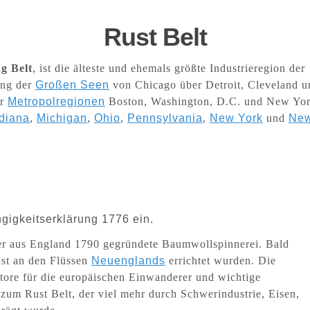
Rust Belt
g Belt
, ist die älteste und ehemals größte Industrieregion der
ang der
Großen Seen
von Chicago über Detroit, Cleveland u
er
Metropolregionen
Boston, Washington, D.C. und New Yo
ndiana
,
Michigan
,
Ohio
,
Pennsylvania
,
New York
und
Ne
ngigkeitserklärung 1776 ein.
er aus England 1790 gegründete Baumwollspinnerei. Bald
eist an den Flüssen
Neuenglands
errichtet wurden. Die
tore für die europäischen Einwanderer und wichtige
 zum Rust Belt, der viel mehr durch Schwerindustrie, Eisen,