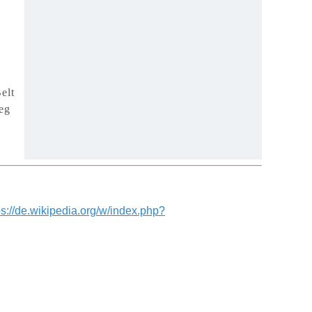
s
elt
eg
ps://de.wikipedia.org/w/index.php?