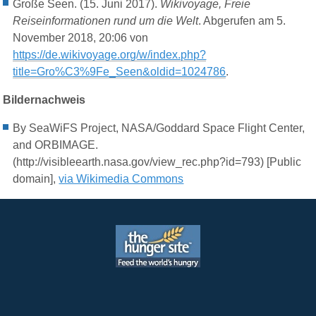
Große Seen. (15. Juni 2017).
Wikivoyage, Freie
Reiseinformationen rund um die Welt
. Abgerufen am 5.
November 2018, 20:06 von
https://de.wikivoyage.org/w/index.php?
title=Gro%C3%9Fe_Seen&oldid=1024786
.
Bildernachweis
By SeaWiFS Project, NASA/Goddard Space Flight Center,
and ORBIMAGE.
(http://visibleearth.nasa.gov/view_rec.php?id=793) [Public
domain],
via Wikimedia Commons