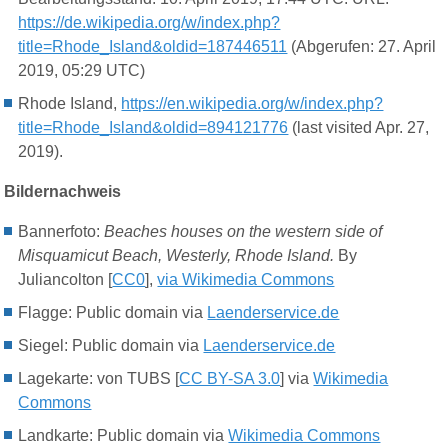
https://de.wikipedia.org/w/index.php?
title=Rhode_Island&oldid=187446511
(Abgerufen: 27. April
2019, 05:29 UTC)
Rhode Island,
https://en.wikipedia.org/w/index.php?
title=Rhode_Island&oldid=894121776
(last visited Apr. 27,
2019).
Bildernachweis
Bannerfoto:
Beaches houses on the western side of
Misquamicut Beach, Westerly, Rhode Island.
By
Juliancolton [
CC0
],
via Wikimedia Commons
Flagge: Public domain via
Laenderservice.de
Siegel:
Public domain via
Laenderservice.de
Lagekarte: von TUBS [
CC BY-SA 3.0
] via
Wikimedia
Commons
Landkarte: Public domain via
Wikimedia Commons