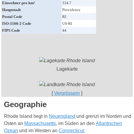
Einwohner pro km²
334.7
Hauptstadt
Providence
Postal Code
RI
ISO-3166-2 Code
US-RI
FIPS Code
44
Lagekarte
[
Vergrössern
]
Geographie
Rhode Island liegt in
Neuengland
und grenzt im Norden und
Osten an
Massachusetts
, im Süden an den
Atlantischen
Ozean
und im Westen an
Connecticut
.