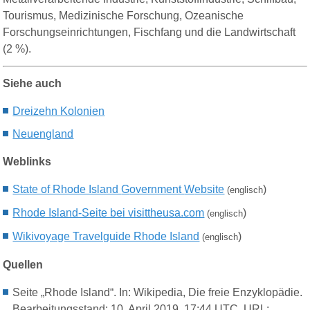
Tourismus, Medizinische Forschung, Ozeanische
Forschungseinrichtungen, Fischfang und die Landwirtschaft
(2 %).
Siehe auch
Dreizehn Kolonien
Neuengland
Weblinks
State of Rhode Island
G
overnment
W
ebsite
)
(englisch
Rhode Island-Seite bei visittheusa.com
)
(englisch
Wikivoyage Travelguide Rhode Island
)
(engl
isch
Quellen
Seite „Rhode Island“. In: Wikipedia, Die freie Enzyklopädie.
Bearbeitungsstand: 10. April 2019, 17:44 UTC. URL: