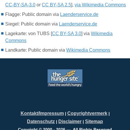
CC-BY-SA-3.0
or
CC BY-SA 2.5
],
via Wikimedia Commons
Flagge: Public domain via
Laenderservice.de
Siegel:
Public domain via
Laenderservice.de
Lagekarte: von TUBS [
CC BY-SA 3.0
] via
Wikimedia
Commons
Landkarte: Public domain via
Wikimedia Commons
Kontakt/Impressum
Copyrightvermerk
|
|
Datenschutz
Disclaimer
Sitemap
|
|
Copyright © 2000 - 2026 ---. All Rights Reserved