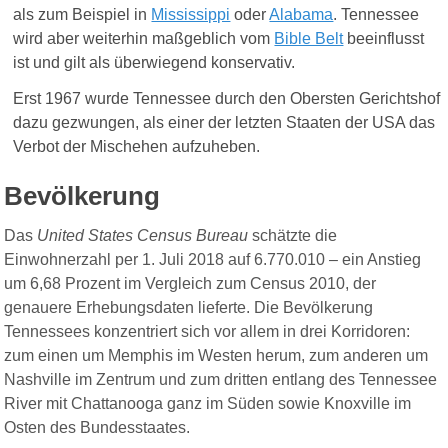
als zum Beispiel in
Mississippi
oder
Alabama
.
Tennessee
wird aber weiterhin
maßgeblich vom
Bible Belt
beeinflusst
ist
und gilt
als überwiegend konservativ.
Erst 1967 wurde Tennessee durch den Obersten Gerichtshof
dazu gezwungen, als einer der letzten Staaten der USA das
Verbot der Mischehen aufzuheben.
Bevölkerung
Das
United States Census Bureau
schätzte die
Einwohnerzahl per 1. Juli 201
8
auf 6
.
770
.
010
– ein Anstieg
um
6,68
Prozent im Vergleich zum Census 2010
, der
genauere Erhebungsdaten lieferte.
Die Bevölkerung
Tennessees konzentriert sich vor allem in drei Korridoren:
zum einen um Memphis im Westen herum, zum anderen um
Nashville im Zentrum und zum dritten entlang des Tennessee
River mit Chattanooga ganz im Süden sowie Knoxville im
Osten des Bundesstaates.