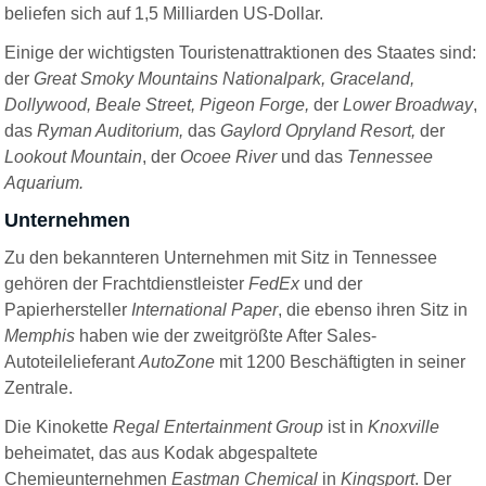
beliefen sich auf 1,5 Milliarden US-Dollar.
Einige der wichtigsten Touristenattraktionen des Staates sind:
der
Great Smoky Mountains Nationalpark, Graceland,
Dollywood, Beale Street, Pigeon Forge,
der
Lower Broadway
,
das
Ryman Auditorium,
das
Gaylord Opryland Resort,
der
Lookout Mountain
, der
Ocoee River
und das
Tennessee
Aquarium.
Unternehmen
Zu den bekannteren Unternehmen mit Sitz in Tennessee
gehören der Frachtdienstleister
FedEx
und der
Papierhersteller
International Paper
, die ebenso ihren Sitz in
Memphis
haben wie der zweitgrößte After Sales-
Autoteilelieferant
AutoZone
mit 1200 Beschäftigten in seiner
Zentrale.
Die Kinokette
Regal Entertainment Group
ist in
Knoxville
beheimatet, das aus Kodak abgespaltete
Chemieunternehmen
Eastman Chemical
in
Kingsport
. Der