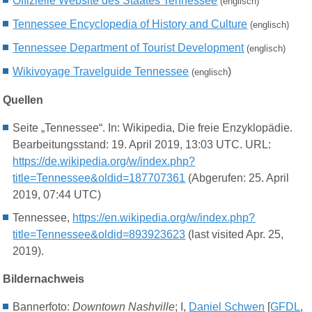
Offizielle Website des Staates Tennessee
(englisch)
Tennessee Encyclopedia of History and Culture
(englisch)
Tennessee Department of Tourist Development
(englisch)
Wikivoyage Travelguide Tennessee
)
(engl
isch
Quellen
Seite „Tennessee“. In: Wikipedia, Die freie Enzyklopädie.
Bearbeitungsstand: 19. April 2019, 13:03 UTC. URL:
https://de.wikipedia.org/w/index.php?
title=Tennessee&oldid=187707361
(Abgerufen: 25. April
2019, 07:44 UTC)
Tennessee,
https://en.wikipedia.org/w/index.php?
title=Tennessee&oldid=893923623
(last visited Apr. 25,
2019).
Bildernachweis
Bannerfoto:
Downtown Nashville
; I,
Daniel Schwen
[
GFDL
,