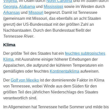
Virginia
, im Osten durch
North Carolina
und im Süden durch
Georgia
,
Alabama
und
Mississippi
sowie im Westen durch
Arkansas
und
Missouri
begrenzt. Damit ist Tennessee
(gemeinsam mit Missouri, das ebenfalls an acht Staaten
grenzt) der US-Bundesstaat mit der größten Zahl an
Nachbarstaaten. Durch den Bundesstaat fließt der
Tennessee River
.
Klima
Der größte Teil des Staates hat ein
feuchtes subtropisches
Klima
, mit Ausnahme einiger höherer Erhebungen der
Appalachen, die aufgrund der kühleren Temperaturen
ein
gemäßigtes oder feuchtes
Kontinentalklima
aufweisen.
Der
Golf von Mexiko
ist der dominierende Faktor im Klima
von Tennessee, wobei Winde aus dem Süden für den
größten Teil des jährlichen Niederschlags des Staates
verantwortlich sind.
Im Allgemeinen hat
Tennessee
heiße Sommer und milde bis