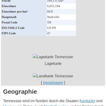
Fläche
109,151 km²
Einwohner
6,651,194
Einwohner pro km²
60.9
Hauptstadt
Nashville
Postal Code
TN
ISO-3166-2 Code
US-TN
FIPS Code
47
Lagekarte
[
Vergrössern
]
Geographie
Tennessee wird im Norden durch die Staaten
Kentucky
und