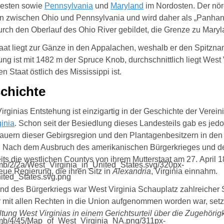
esten sowie
Pennsylvania
und
Maryland
im Nordosten. Der nörd
en zwischen Ohio und Pennsylvania und wird daher als „Panhand
urch den Oberlauf des Ohio River gebildet, die Grenze zu Mary
aat liegt zur Gänze in den Appalachen, weshalb er den Spitznam
ng ist mit 1482 m der Spruce Knob, durchschnittlich liegt Wes
en Staat östlich des Mississippi ist.
chichte
irginias Entstehung ist einzigartig in der Geschichte der Verei
ginia
. Schon seit der Besiedlung dieses Landesteils gab es jed
auern dieser Gebirgsregion und den Plantagenbesitzern in den 
 Nach dem Ausbruch des amerikanischen Bürgerkrieges und de
eits die westlichen Countys von ihrem Mutterstaat am 27. April 1
eue Regierung, die ihren Sitz in
Alexandria
, Virginia einnahm.
d des Bürgerkriegs war West Virginia Schauplatz zahlreicher
 mit allen Rechten in die Union aufgenommen worden war, setz
tung West Virginias in einem Gerichtsurteil über die Zugehörig