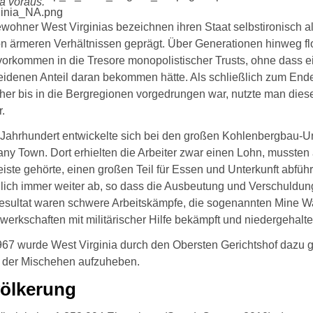
ia voraus.
wohner West Virginias bezeichnen ihren Staat selbstironisch a
n ärmeren Verhältnissen geprägt. Über Generationen hinweg f
orkommen in die Tresore monopolistischer Trusts, ohne dass e
idenen Anteil daran bekommen hätte. Als schließlich zum End
her bis in die Bergregionen vorgedrungen war, nutzte man dies
.
 Jahrhundert entwickelte sich bei den großen Kohlenbergbau-
y Town. Dort erhielten die Arbeiter zwar einen Lohn, mussten
iste gehörte, einen großen Teil für Essen und Unterkunft abfü
lich immer weiter ab, so dass die Ausbeutung und Verschuldung
sultat waren schwere Arbeitskämpfe, die sogenannten Mine Wa
werkschaften mit militärischer Hilfe bekämpft und niedergehalte
967 wurde West Virginia durch den Obersten Gerichtshof dazu g
 der Mischehen aufzuheben.
ölkerung