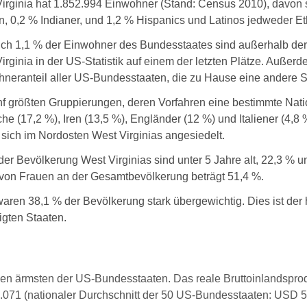
irginia hat 1.852.994 Einwohner (Stand: Census 2010), davon 
n, 0,2 % Indianer, und 1,2 % Hispanics und Latinos jedweder Et
ich 1,1 % der Einwohner des Bundesstaates sind außerhalb der
irginia in der US-Statistik auf einem der letzten Plätze. Außerd
neranteil aller US-Bundesstaaten, die zu Hause eine andere S
nf größten Gruppierungen, deren Vorfahren eine bestimmte Natio
he (17,2 %), Iren (13,5 %), Engländer (12 %) und Italiener (4,
sich im Nordosten West Virginias angesiedelt.
der Bevölkerung West Virginias sind unter 5 Jahre alt, 22,3 % un
 von Frauen an der Gesamtbevölkerung beträgt 51,4 %.
aren 38,1 % der Bevölkerung stark übergewichtig. Dies ist der 
igten Staaten.
 den ärmsten der US-Bundesstaaten. Das reale Bruttoinlandsprod
.071 (nationaler Durchschnitt der 50 US-Bundesstaaten: USD 57