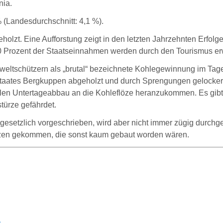
nia.
 (Landesdurchschnitt: 4,1 %).
holzt. Eine Aufforstung zeigt in den letzten Jahrzehnten Erfolge
 50 Prozent der Staatseinnahmen werden durch den Tourismus erw
mweltschützern als „brutal“ bezeichnete Kohlegewinnung im T
taates Bergkuppen abgeholzt und durch Sprengungen gelockert,
nellen Untertageabbau an die Kohleflöze heranzukommen. Es gi
türze gefährdet.
 gesetzlich vorgeschrieben, wird aber nicht immer zügig durchge
ätzen gekommen, die sonst kaum gebaut worden wären.
a