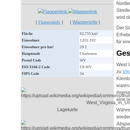
Nordw
Streif
wird d
[
Flaggeninfo
] [
Wappeninfo
]
Der St
Fläche
62,755 km²
Erhebu
Einwohner
1,831,102
für ein
Einwohner pro km²
29.2
Ges
Hauptstadt
Charleston
Postal Code
WV
West V
ISO-3166-2 Code
US-WV
zu
Vir
FIPS Code
54
Kleinb
waren.
ihrers
eine n
Lagekarte
Währen
wieder
Abspal