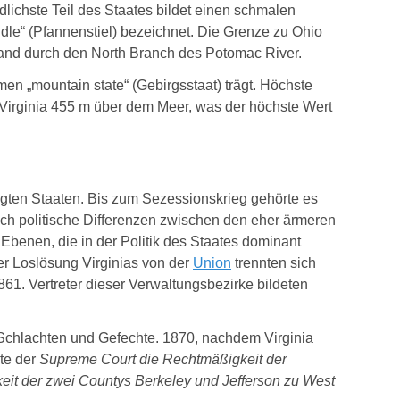
lichste Teil des Staates bildet einen schmalen
le“ (Pfannenstiel) bezeichnet. Die Grenze zu Ohio
land durch den North Branch des Potomac River.
en „mountain state“ (Gebirgsstaat) trägt. Höchste
t Virginia 455 m über dem Meer, was der höchste Wert
nigten Staaten. Bis zum Sezessionskrieg gehörte es
och politische Differenzen zwischen den eher ärmeren
Ebenen, die in der Politik des Staates dominant
r Loslösung Virginias von der
Union
trennten sich
861. Vertreter dieser Verwaltungsbezirke bildeten
 Schlachten und Gefechte
. 1870, nachdem Virginia
te der
Supreme Court die Rechtmäßigkeit der
keit der zwei Countys Berkeley und Jefferson zu West