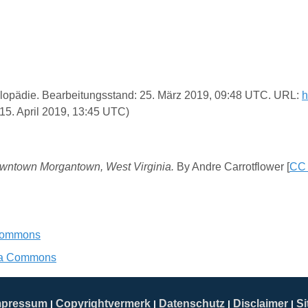
zyklopädie. Bearbeitungsstand: 25. März 2019, 09:48 UTC. URL:
h
15. April 2019, 13:45 UTC)
owntown Morgantown, West Virginia.
By Andre Carrotflower [
CC 
Commons
ia Commons
mpressum
Copyrightvermerk
Datenschutz
Disclaimer
S
|
|
|
|