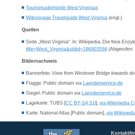
Tourismusbehörde West Virginias
Wikivoyage Travelguide West Virginia
(engl.)
Quellen
Seite „West Virginia“. In: Wikipedia, Die freie En
title=West_Virginia&oldid=186903556
(Abgerufen: 
Bildernachweis
Bannerfoto:
View from Westover Bridge towards d
Flagge: Public domain via
Laenderservice.de
Siegel: Public domain via
Laenderservice.de
Lagekarte: TUBS [
CC BY-SA 3.0
],
via Wikimedia 
Karte: National Atlas [Public domain],
via Wikimed
Kontakt/I