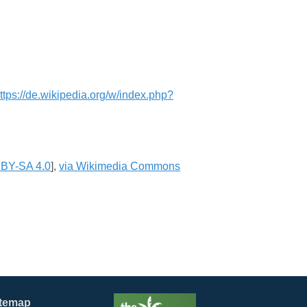
ttps://de.wikipedia.org/w/index.php?
BY-SA 4.0
],
via Wikimedia Commons
itemap