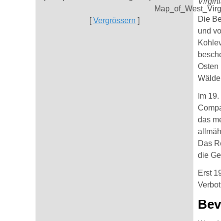
Virgin
Die Be
[
Vergrössern
]
und vo
Kohlev
besche
Osten 
Wälder
Im 19.
Compan
das me
allmäh
Das Re
die Ge
Erst 1
Verbot
Bev