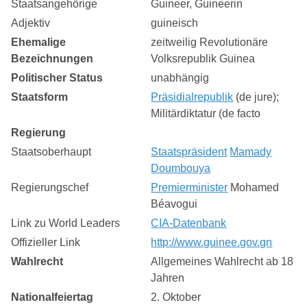
Staatsangehörige
Guineer, Guineerin
Adjektiv
guineisch
Ehemalige
zeitweilig Revolutionäre
Bezeichnungen
Volksrepublik Guinea
Politischer Status
unabhängig
Staatsform
Präsidialrepublik
(de jure);
Militärdiktatur (de facto
Regierung
Staatsoberhaupt
Staatspräsident
Mamady
Doumbouya
Regierungschef
Premierminister
Mohamed
Béavogui
Link zu World Leaders
CIA-Datenbank
Offizieller Link
http://www.guinee.gov.gn
Wahlrecht
Allgemeines Wahlrecht ab 18
Jahren
Nationalfeiertag
2. Oktober