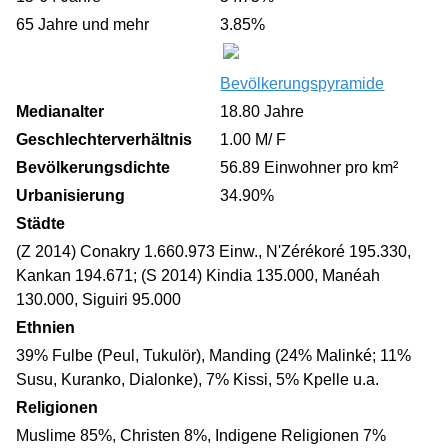
65 Jahre und mehr
3.85%
Bevölkerungspyramide
Medianalter
18.80 Jahre
Geschlechterverhältnis
1.00 M/ F
Bevölkerungsdichte
56.89 Einwohner pro km²
Urbanisierung
34.90%
Städte
(Z 2014) Conakry 1.660.973 Einw., N'Zérékoré 195.330,
Kankan 194.671; (S 2014) Kindia 135.000, Manéah
130.000, Siguiri 95.000
Ethnien
39% Fulbe (Peul, Tukulör), Manding (24% Malinké; 11%
Susu, Kuranko, Dialonke), 7% Kissi, 5% Kpelle u.a.
Religionen
Muslime 85%, Christen 8%, Indigene Religionen 7%