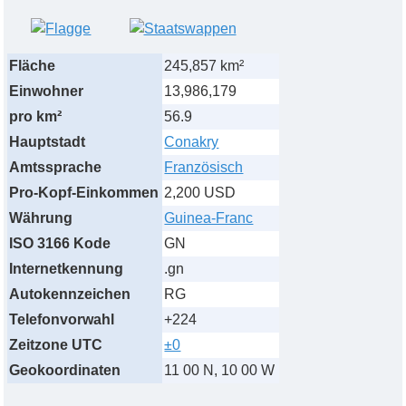
Fläche
245,857 km²
Einwohner
13,986,179
pro km²
56.9
Hauptstadt
Conakry
Amtssprache
Französisch
Pro-Kopf-Einkommen
2,200 USD
Währung
Guinea-Franc
ISO 3166 Kode
GN
Internetkennung
.gn
Autokennzeichen
RG
Telefonvorwahl
+224
Zeitzone UTC
±0
Geokoordinaten
11 00 N, 10 00 W