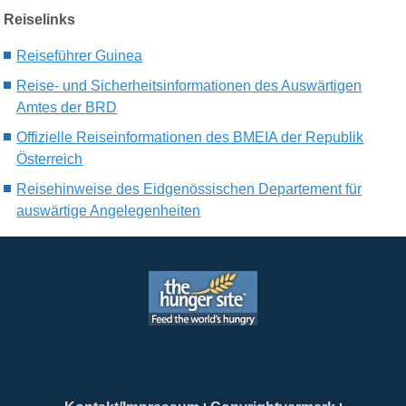
Reiselinks
Reiseführer Guinea
Reise- und Sicherheitsinformationen des Auswärtigen
Amtes der BRD
Offizielle Reiseinformationen des BMEIA der Republik
Österreich
Reisehinweise des Eidgenössischen Departement für
auswärtige Angelegenheiten