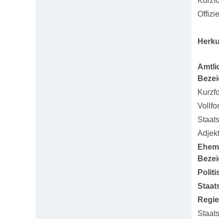
Kurzf
Offizi
Herku
Amtli
Beze
Kurzf
Vollfo
Staat
Adjekt
Ehem
Beze
Polit
Staat
Regi
Staat