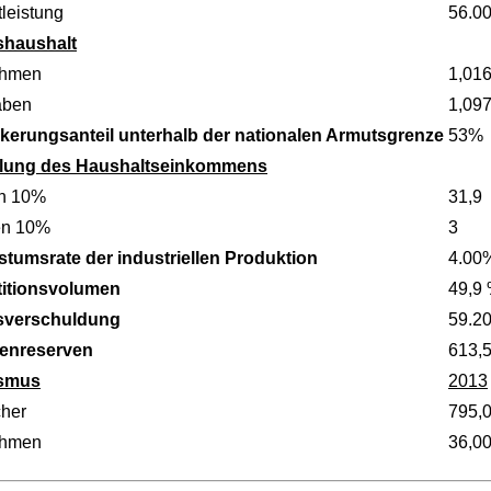
leistung
56.0
shaushalt
ahmen
1,016
aben
1,097
kerungsanteil unterhalb der nationalen Armutsgrenze
53%
ilung des Haushaltseinkommens
n 10%
31,9
en 10%
3
tumsrate der industriellen Produktion
4.00
titionsvolumen
49,9
sverschuldung
59.2
enreserven
613,
ismus
2013
her
795,
ahmen
36,0