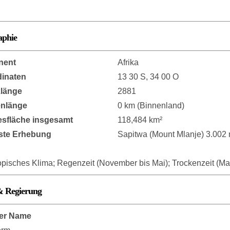
aphie
nent
Afrika
inaten
13 30 S, 34 00 O
länge
2881
enlänge
0 km (Binnenland)
sfläche insgesamt
118,484 km²
ste Erhebung
Sapitwa (Mount Mlanje) 3.002
opisches Klima; Regenzeit (November bis Mai); Trockenzeit (M
& Regierung
er Name