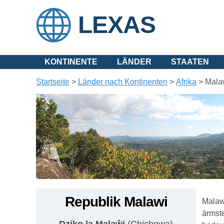
LEXAS
KONTINENTE
LÄNDER
STAATEN
Startseite
>
Länder nach Kontinenten
>
Afrika
>
Mala
Republik Malawi
Malawi
ärmste