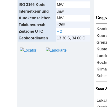
ISO 3166 Kode
MW
Internetkennung
.mw
Geogr
Autokennzeichen
MW
Telefonvorwahl
+265
Konti
Zeitzone UTC
+ 2
Koord
Geokoordinaten
13 30 S, 34 00 O
Grenz
Küst
Lande
Höch
Klima
Subtr
Staat 
Lokal