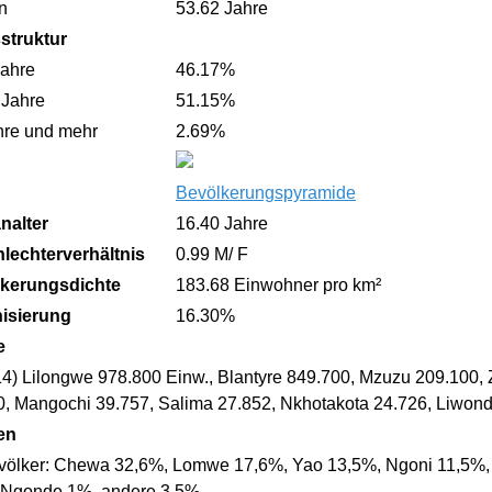
n
53.62 Jahre
sstruktur
Jahre
46.17%
 Jahre
51.15%
hre und mehr
2.69%
Bevölkerungspyramide
nalter
16.40 Jahre
lechterverhältnis
0.99 M/ F
kerungsdichte
183.68 Einwohner pro km²
isierung
16.30%
e
14) Lilongwe 978.800 Einw., Blantyre 849.700, Mzuzu 209.100
0, Mangochi 39.757, Salima 27.852, Nkhotakota 24.726, Liwond
en
völker: Chewa 32,6%, Lomwe 17,6%, Yao 13,5%, Ngoni 11,5%,
 Ngonde 1%, andere 3,5%