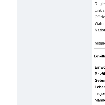
Regie
Link 
Offizi
Wahlr
Natio
Mitgl
Bevöl
Einw
Bevö
Gebur
Lebe
insge
Männ