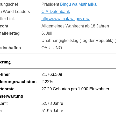
rungschef
Präsident
Bingu wa Mutharika
zu World Leaders
CIA-Datenbank
eller Link
http://www.malawi.gov.mw
echt
Allgemeines Wahlrecht ab 18 Jahren
nalfeiertag
6. Juli
Unabhängigkeitstag (Tag der Republik) (
iedschaften
OAU; UNO
kerung
ohner
21,763,309
lkerungswachstum
2.22%
tenrate
27.29 Geburten pro 1.000 Einwohner
nserwartung
samt
52.78 Jahre
er
51.95 Jahre