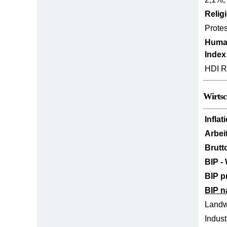
Relig
Prote
Huma
Index
HDI R
Wirtsc
Inflat
Arbei
Brutt
BIP -
BIP p
BIP n
Landw
Indust