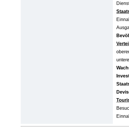
Dienst
Staat
Einn
Ausg
Bevöl
Verte
obere
unter
Wachs
Inves
Staat
Devis
Tour
Besuc
Einn