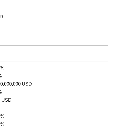
en
0%
%
20,000,000 USD
%
0 USD
0%
0%