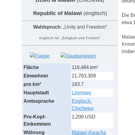
Dziko la Malaŵi
(Chichewa)
bedeut
Republic of Malawi
(englisch)
Die Be
etwa 
Wahlspruch
: „Unity and Freedom“
Malawi
englisch für „Einigkeit und Freiheit“
Krimi
insbe
Fläche
118,484 km²
Einwohner
21,763,309
pro km²
183.7
Hauptstadt
Lilongwe
Amtssprache
Englisch
,
Chichewa
Pro-Kopf-
1,200 USD
Einkommen
Währung
Malawi-Kwacha