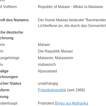
orm
ell Vollform
Republic of Malawi - Mfuko la Malawwi
nft des Namens
Der Name Malawi bedeutet "flammendes W
Lichtreflexe an, die durch das Sonnenli
che deutsche
ichnung
orm
Malawi
rm
Die Republik Malawi
sangehörige
Malawier, Malawierin
iv
malawisch
alige
Njassaland
ichnungen
ischer Status
unabhängig
sform
Präsidialrepublik
(seit 1966)
erung
soberhaupt
Präsident
Bingu wa Mutharika