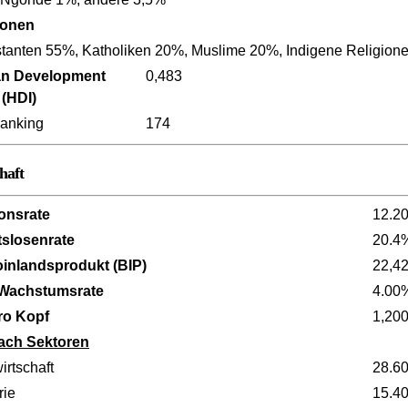
ionen
stanten 55%, Katholiken 20%, Muslime 20%, Indigene Religion
n Development
0,483
 (HDI)
anking
174
haft
ionsrate
12.2
tslosenrate
20.4
oinlandsprodukt (BIP)
22,4
 Wachstumsrate
4.00
ro Kopf
1,20
ach Sektoren
irtschaft
28.6
rie
15.4