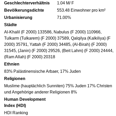
Geschlechterverhältnis
1.04 M/ F
Bevölkerungsdichte
553.48 Einwohner pro km²
Urbanisierung
71.00%
Städte
Al-Khalil (F 2000) 133586, Nabulus (F 2000) 110966,
Tulkarm (Tulkarem) (F 2000) 37589, Qalqilya (Kalkiliya) (F
2000) 35791, Yattah (F 2000) 34485, (Al-Birah) (F 2000)
31545, (Janin) (F 2000) 29526, (Beit Lahm) (F 2000) 24444,
(Ram Allah) (F 2000) 20318
Ethnien
83% Palästinensische Arbaer, 17% Juden
Religionen
Muslime (hauptächlich Sunniten) 75% Juden 17% Christen
und Angehörige anderer Religionen 8%
Human Development
Index (HDI)
HDI Ranking