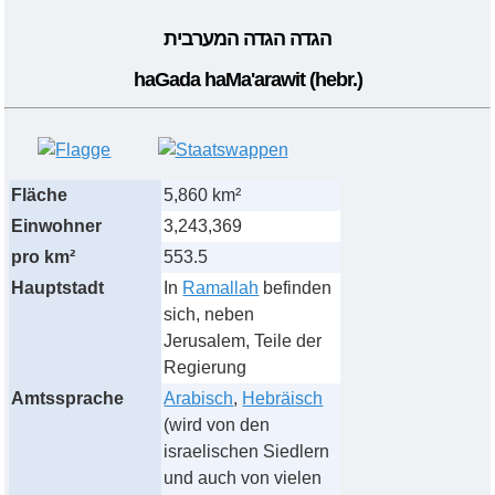
הגדה הגדה המערבית
haGada
haMa'arawit
(hebr.)
Fläche
5,860 km²
Einwohner
3,243,369
pro km²
553.5
Hauptstadt
In
Ramallah
befinden
sich, neben
Jerusalem, Teile der
Regierung
Amtssprache
Arabisch
,
Hebräisch
(wird von den
israelischen Siedlern
und auch von vielen