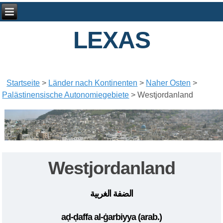
LEXAS
Startseite
>
Länder nach Kontinenten
>
Naher Osten
>
Palästinensische Autonomiegebiete
>
Westjordanland
Westjordanland
الضفة الغربية
aḍ-ḍaffa al-ġarbiyya
(arab.)