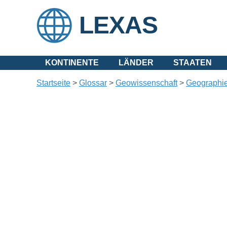
LEXAS
KONTINENTE
LÄNDER
STAATEN
Startseite
>
Glossar
>
Geowissenschaft
>
Geographi