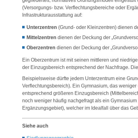
gegliedertes, normatives Ordnungsmodell eingestuft 
(Versorgungs- bzw. Verflechtungsbereiche oder Erg
Infrastruktur­ausstattung auf:
Unterzentren
(Grund- oder Kleinzentren) dienen d
Mittelzentren
dienen der Deckung der „Grundverso
Oberzentren
dienen der Deckung der „Grundversorg
Ein Oberzentrum ist mit seinen mittleren und niedri
der Einzugsbereich entsprechend der Nachfrage. Di
Beispielsweise dürfte jedem Unterzentrum eine Grund
Verflechtungsbereich). Ein Gymnasium, das weniger of
entsprechend größeren Einzugsbereich (Mittelbereich
noch weniger häufig nachgefragt als ein Gymnasium 
Ergänzungsgebiet), welcher im Idealfall über das Gebi
Siehe auch