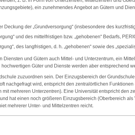
werden, z. B. in Form von Unterzentren, Mittelzentren und Obe
änzungsgebiete), ein zunehmendes Angebot an Gütern und Dien
er Deckung der „Grundversorgung“ (insbesondere des kurzfrist
rgung“ und des mittelfristigen bzw. „gehobenen“ Bedarfs, PE
ung“, des langfristigen, d. h. „gehobenen“ sowie des „spezia
gen Diensten und Gütern auch Mittel- und Unterzentrum, ein Mit
e hochwertigen Güter und Dienste werden aber entsprechend we
schule zuzuordnen sein. Der Einzugsbereich der Grundschule i
t nachgefragt wird, entspricht den zentralörtlichen Funktionen 
 mit mehreren Unterzentren). Eine Universität entspricht den z
und hat einen noch größeren Einzugsbereich (Oberbereich als 
et mehrerer Unter- und Mittelzentren reicht.