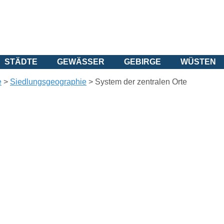
STÄDTE
GEWÄSSER
GEBIRGE
WÜSTEN
e
>
Siedlungsgeographie
>
System der zentralen Orte