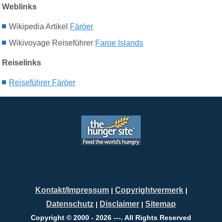
Weblinks
Wikipedia Artikel
Färöer
Wikivoyage Reiseführer
Faroe Islands
Reiselinks
Reiseführer Färöer
Kontakt/Impressum
Copyrightvermerk
|
|
Datenschutz
Disclaimer
Sitemap
|
|
Copyright © 2000 - 2026 ---. All Rights Reserved