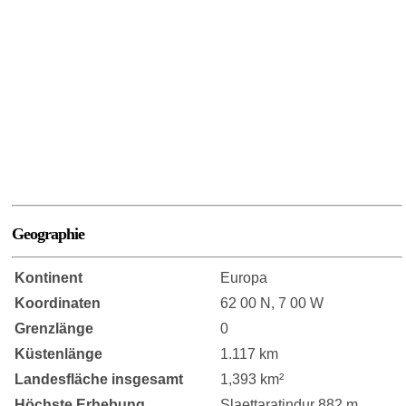
Geographie
Kontinent
Europa
Koordinaten
62 00 N, 7 00 W
Grenzlänge
0
Küstenlänge
1.117 km
Landesfläche insgesamt
1,393 km²
Höchste Erhebung
Slaettaratindur 882 m