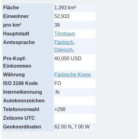
Fläche
1,393 km²
Einwohner
52,933
pro km²
38
Hauptstadt
Tórshavn
Amtssprache
Färöisch
,
Dänisch
,
Pro-Kopf-
40,000 USD
Einkommen
Währung
Färöische Krone
ISO 3166 Kode
FO
Internetkennung
.fo
Autokennzeichen
Telefonvorwahl
+298
Zeitzone UTC
Geokoordinaten
62 00 N, 7 00 W