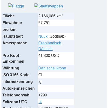
Fläche
2,166,086 km²
Einwohner
57,751
pro km²
Hauptstadt
Nuuk
(Godthab)
Amtssprache
Grönländisch
,
Dänisch
,
Pro-Kopf-
41,800 USD
Einkommen
Währung
Dänische Krone
ISO 3166 Kode
GL
Internetkennung
.gl
Autokennzeichen
Telefonvorwahl
+299
Zeitzone UTC
-4