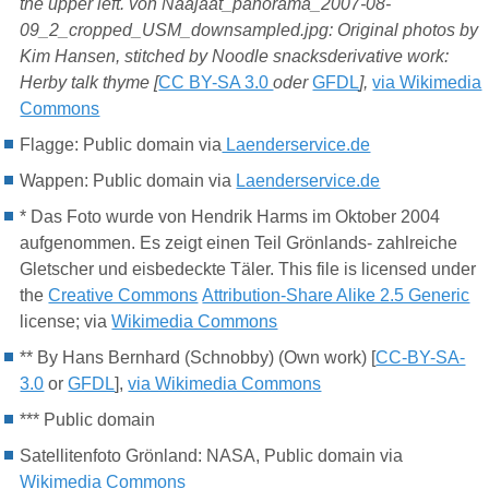
the upper left. von Naajaat_panorama_2007-08-
09_2_cropped_USM_downsampled.jpg: Original photos by
Kim Hansen, stitched by Noodle snacksderivative work:
Herby talk thyme [
CC BY-SA 3.0
oder
GFDL
],
via Wikimedia
Commons
Flagge
: Public domain via
Laenderservice.de
Wappen: Public domain via
Laenderservice.de
*
Das Foto wurde von Hendrik Harms im Oktober 2004
aufgenommen. Es zeigt einen Teil Grönlands- zahlreiche
Gletscher und eisbedeckte Täler. This file is licensed under
the
Creative Commons
Attribution-Share Alike 2.5 Generic
license; via
Wikimedia Commons
**
By Hans Bernhard (Schnobby) (Own work) [
CC-BY-SA-
3.0
or
GFDL
],
via Wikimedia Commons
*** Public domain
Satellitenfoto Grönland: NASA, Public domain via
Wikimedia Commons