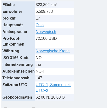
Fläche
323,802 km²
Einwohner
5,509,733
pro km²
17
Hauptstadt
Oslo
Amtssprache
Norwegisch
Pro-Kopf-
72,100 USD
Einkommen
Währung
Norwegische Krone
ISO 3166 Kode
NO
Internetkennung
.no
Autokennzeichen
NOR
Telefonvorwahl
+47
Zeitzone UTC
UTC+1, Sommerzeit
UTC+2
Geokoordinaten
62 00 N, 10 00 O