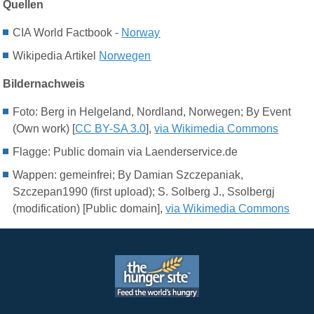
Quellen
CIA World Factbook -
Norway
Wikipedia Artikel
Norwegen
Bildernachweis
F
oto:
Berg in Helgeland, Nordland, Norwegen; By Event
(Own work) [
CC BY-SA 3.0
],
via Wikimedia Commons
Flagge: Public domain via Laenderservice.de
Wappen: gemeinfrei; By Damian Szczepaniak,
Szczepan1990 (first upload); S. Solberg J., Ssolbergj
(modification) [Public domain],
via Wikimedia Commons