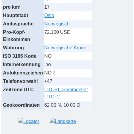
pro km²
17
Hauptstadt
Oslo
Amtssprache
Norwegisch
Pro-Kopf-
72,100 USD
Einkommen
Währung
Norwegische Krone
ISO 3166 Kode
NO
Internetkennung
.no
Autokennzeichen
NOR
Telefonvorwahl
+47
Zeitzone UTC
UTC+1, Sommerzeit
UTC+2
Geokoordinaten
62 00 N, 10 00 O