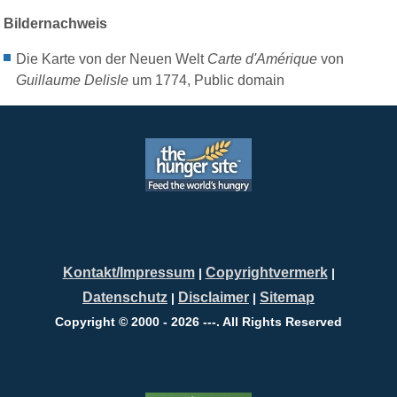
Bildernachweis
Die Karte von der Neuen Welt
Carte d'Amérique
von
Guillaume Delisle
um 1774
, Public domain
Kontakt/Impressum
Copyrightvermerk
|
|
Datenschutz
Disclaimer
Sitemap
|
|
Copyright © 2000 - 2026 ---. All Rights Reserved