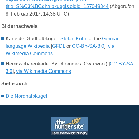
title=S%C3%BCdhalbkugel&oldid=157049344
(Abgerufen:
8. Februar 2017, 14:38 UTC)
Bildernachweis
Karte der Südhalbkugel:
Stefan Kühn
at the
German
language Wikipedia
[
GFDL
or
CC-BY-SA-3.0
],
via
Wikimedia Commons
Hemissphärenkarte:
By DLommes (Own work) [
CC BY-SA
3.0
],
via Wikimedia Commons
Siehe auch
Die N
ordhalbkugel