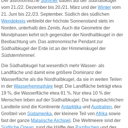
Der astronomische
Sommer
dauert auf der Südhalbkugel
vom 21./22. Dezember bis 20./21. März und der
Winter
vom
21. Juni bis 22./23. September. Südlich des südlichen
Wendekreis
verbleibt der höchste Sonnenstand stets im
Norden, unterhalb des Zenits. Auch die Geometrie der
Mondphasen kehrt sich gegenüber der Nordhalbkugel in der
Beobachtung um. Das astronomische Pendant zur
Südhalbkugel der Erde ist an der Himmelskugel der
Südsternhimmel
.
Die Südhalbkugel hat wesentlich mehr Wasser- als
Landfläche und damit eine größere Dominanz der
Wasserfläche als die Nordhalbkugel, da sie in weiten Teilen
in der
Wasserhemisphäre
liegt. Die Landfläche beträgt etwa
19 %, die Wasserfläche etwa 81 %. Nur etwa 10 % der
Menschen leben auf der Südhalbkugel. Die hauptsächlichen
Landteile sind die Kontinente
Antarktika
und
Australien
, der
Großteil von
Südamerika
, der kleinere Teil von
Afrika
sowie
fast der ganze
Malaiische Archipel
. Die Weltmeere sind der
Südliche Ozean
, rund die Hälfte des
Pazifischen
und des