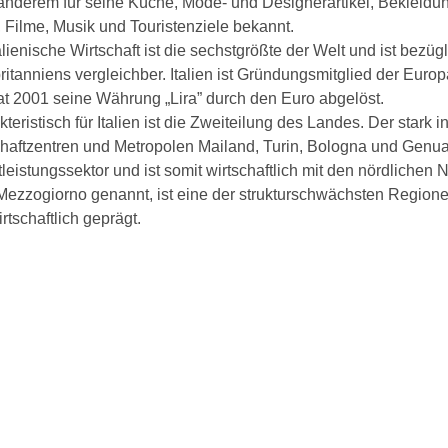
anderem für seine Küche, Mode- und Designerartikel, Bekleidung
 Filme, Musik und Touristenziele bekannt.
alienische Wirtschaft ist die sechstgrößte der Welt und ist bezüg
itanniens vergleichber. Italien ist Gründungsmitglied der Euro
at 2001 seine Währung „Lira” durch den Euro abgelöst.
teristisch für Italien ist die Zweiteilung des Landes. Der stark 
haftzentren und Metropolen Mailand, Turin, Bologna und Genua 
leistungssektor und ist somit wirtschaftlich mit den nördliche
Mezzogiorno genannt, ist eine der strukturschwächsten Regione
rtschaftlich geprägt.