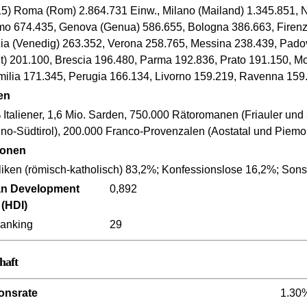
5) Roma (Rom) 2.864.731 Einw., Milano (Mailand) 1.345.851, Na
mo 674.435, Genova (Genua) 586.655, Bologna 386.663, Firenze
ia (Venedig) 263.352, Verona 258.765, Messina 238.439, Padova
nt) 201.100, Brescia 196.480, Parma 192.836, Prato 191.150, M
Emilia 171.345, Perugia 166.134, Livorno 159.219, Ravenna 159
en
 Italiener, 1,6 Mio. Sarden, 750.000 Rätoromanen (Friauler un
ino-Südtirol), 200.000 Franco-Provenzalen (Aostatal und Piemon
ionen
liken (römisch-katholisch) 83,2%; Konfessionslose 16,2%; Sons
n Development
0,892
 (HDI)
anking
29
haft
ionsrate
1.30