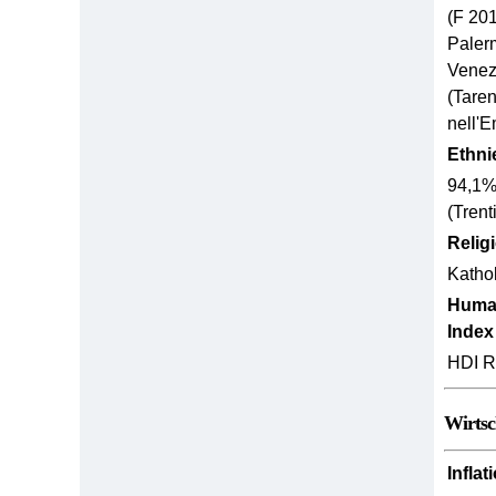
(F 201
Paler
Venez
(Tare
nell'
Ethni
94,1%
(Trent
Relig
Katho
Huma
Index
HDI R
Wirtsc
Inflat