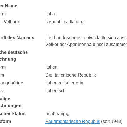
er Name
orm
Italia
ell Vollform
Repubblica Italiana
nft des Namens
Der Landesnamen entwickelte sich aus dem
Völker der Apeninenhalbinsel zusamme
che deutsche
ichnung
orm
Italien
rm
Die Italienische Republik
sangehörige
Italiener, Italienerin
iv
italienisch
alige
ichnungen
ischer Status
unabhängig
sform
Parlamentarische Republik
(seit 1948)