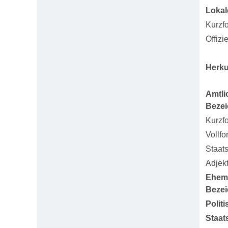
Lokal
Kurzf
Offizi
Herku
Amtli
Beze
Kurzf
Vollfo
Staat
Adjekt
Ehem
Beze
Polit
Staat