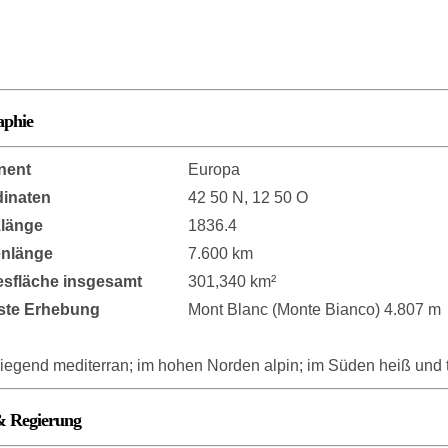
aphie
nent
Europa
inaten
42 50 N, 12 50 O
länge
1836.4
enlänge
7.600 km
sfläche insgesamt
301,340 km²
ste Erhebung
Mont Blanc (Monte Bianco) 4.807 m
iegend mediterran; im hohen Norden alpin; im Süden heiß und 
& Regierung