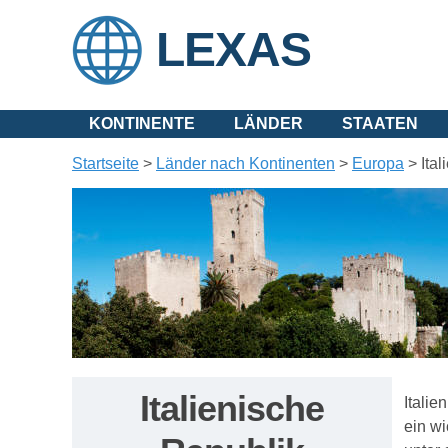
LEXAS
KONTINENTE
LÄNDER
STAATEN
Startseite
>
Länder nach Kontinenten
>
Europa
>
Ital
Italienische
Italie
ein w