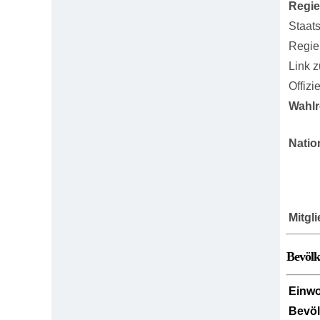
Regi
Staat
Regie
Link 
Offizi
Wahlr
Natio
Mitgl
Bevöl
Einw
Bevö