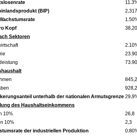
tslosenrate
11.3
oinlandsprodukt (BIP)
2,31
 Wachstumsrate
1.50
ro Kopf
38,2
ach Sektoren
irtschaft
2.10
rie
23.9
leistung
73.9
shaushalt
ahmen
845,2
aben
928,2
kerungsanteil unterhalb der nationalen Armutsgrenze
29,9
ilung des Haushaltseinkommens
n 10%
26,8
en 10%
2,3
tumsrate der industriellen Produktion
0.80