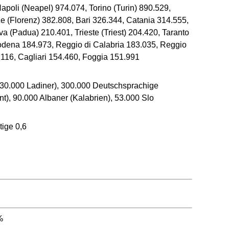
poli (Neapel) 974.074, Torino (Turin) 890.529,
 (Florenz) 382.808, Bari 326.344, Catania 314.555,
 (Padua) 210.401, Trieste (Triest) 204.420, Taranto
odena 184.973, Reggio di Calabria 183.035, Reggio
.116, Cagliari 154.460, Foggia 151.991
d 30.000 Ladiner), 300.000 Deutschsprachige
t), 90.000 Albaner (Kalabrien), 53.000 Slo
tige 0,6
%