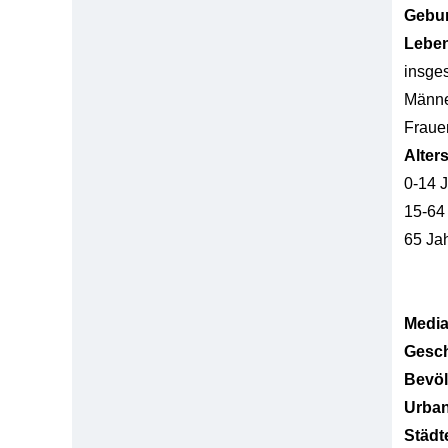
Gebur
Lebe
insge
Männ
Fraue
Alter
0-14 
15-64
65 Ja
Media
Gesch
Bevöl
Urban
Städt