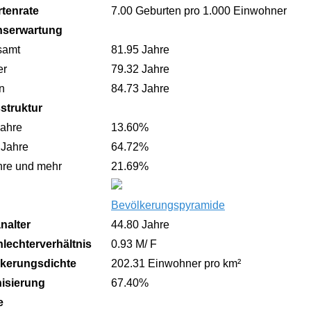
tenrate
7.00 Geburten pro 1.000 Einwohner
nserwartung
samt
81.95 Jahre
er
79.32 Jahre
n
84.73 Jahre
sstruktur
Jahre
13.60%
 Jahre
64.72%
hre und mehr
21.69%
Bevölkerungspyramide
nalter
44.80 Jahre
lechterverhältnis
0.93 M/ F
kerungsdichte
202.31 Einwohner pro km²
isierung
67.40%
e