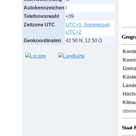
Autokennzeichen
I
Telefonvorwahl
+39
Zeitzone UTC
UTC+1, Sommerzeit
UTC+2
Geogr
Geokoordinaten
42 50 N, 12 50 O
Konti
Koord
Grenz
Küst
Lande
Höch
Klima
überw
Staat 