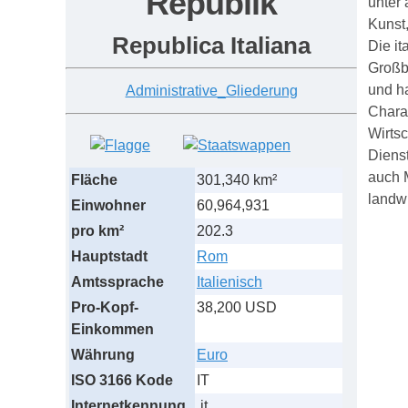
Republik
unter 
Kunst,
Republica Italiana
Die it
Großbr
und h
A
dministrative_
G
liederung
Charak
Wirtsc
Dienst
auch 
Fläche
301,340 km²
landwi
Einwohner
60,964,931
pro km²
202.3
Hauptstadt
Rom
Amtssprache
Italienisch
Pro-Kopf-
38,200 USD
Einkommen
Währung
Euro
ISO 3166 Kode
IT
Internetkennung
.it