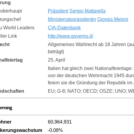
erung
soberhaupt
Präsident
Sergio Mattarella
rungschef
Ministerratspräsidentin
Giorgia Meloni
zu World Leaders
CIA-Datenbank
eller Link
http://www.governo.it/
echt
Allgemeines Wahlrecht ab 18 Jahren (au
beträgt)
nalfeiertag
25. April
Italien hat gleich zwei Nationalfeiertage
von der deutschen Wehrmacht 1945 durch
feiern sie die Gründung der Republik im
iedschaften
EU; G-8; NATO; OECD; OSZE; UNO; 
kerung
ohner
60,964,931
lkerungswachstum
-0.08%