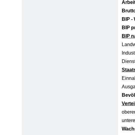
Arbei
Brutt
BIP -
BIP p
BIP n
Landw
Indust
Dienst
Staat
Einn
Ausg
Bevöl
Verte
obere
unter
Wachs