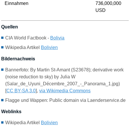
Einnahmen
736,000,000
USD
Quellen
CIA World Factbook -
Bolivi
a
Wikipedia Artikel
Bolivien
Bildernachweis
Bannerfoto:
By Martin St-Amant (S23678); derivative work
(noise reduction to sky) by Julia W
(Salar_de_Uyuni_Décembre_2007_-_Panorama_1.jpg)
[
CC BY-SA 3.0
],
via Wikimedia Commons
Flagge und Wappen: Public domain via Laenderservice.de
Weblinks
Wikipedia Artikel
Bolivien