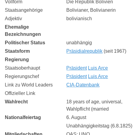
Vollform
Die Republik Bolivien
Staatsangehörige
Bolivianer, Bolivianerin
Adjektiv
bolivianisch
Ehemalige
Bezeichnungen
Politischer Status
unabhängig
Staatsform
Präsidialrepublik
(seit 1967)
Regierung
Staatsoberhaupt
Präsident
Luis Arce
Regierungschef
Präsident
Luis Arce
Link zu World Leaders
CIA-Datenbank
Offizieller Link
Wahlrecht
18 years of age, universal,
Wahlpflicht (married
Nationalfeiertag
6. August
Unabhängigkeitstag (6.8.1825)
Mitgliedschaften
OAS; UNO