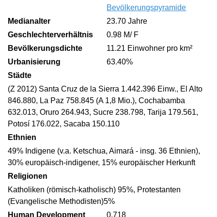
Bevölkerungspyramide
Medianalter
23.70 Jahre
Geschlechterverhältnis
0.98 M/ F
Bevölkerungsdichte
11.21 Einwohner pro km²
Urbanisierung
63.40%
Städte
(Z 2012) Santa Cruz de la Sierra 1.442.396 Einw., El Alto
846.880, La Paz 758.845 (A 1,8 Mio.), Cochabamba
632.013, Oruro 264.943, Sucre 238.798, Tarija 179.561,
Potosí 176.022, Sacaba 150.110
Ethnien
49% Indigene (v.a. Ketschua, Aimará - insg. 36 Ethnien),
30% europäisch-indigener, 15% europäischer Herkunft
Religionen
Katholiken (römisch-katholisch) 95%, Protestanten
(Evangelische Methodisten)5%
Human Development
0,718