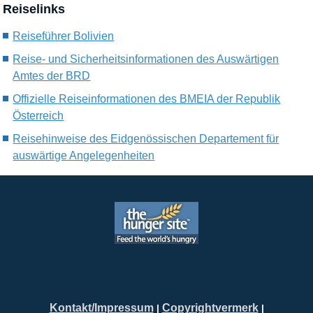
Reiselinks
Reiseführer Bolivien
Reise- und Sicherheitsinformationen des Auswärtigen
Amtes der BRD
Offizielle Reiseinformationen des BMEIA der Republik
Österreich
Reisehinweise des Eidgenössischen Departement für
auswärtige Angelegenheiten
Kontakt/Impressum
Copyrightvermerk
|
|