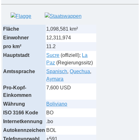
Fläche
1,098,581 km²
Einwohner
12,311,974
pro km²
11.2
Hauptstadt
Sucre
(offiziell);
La
Paz
(Regierungssitz)
Amtssprache
Spanisch
,
Quechua
,
Aymara
Pro-Kopf-
7,600 USD
Einkommen
Währung
Boliviano
ISO 3166 Kode
BO
Internetkennung
.bo
Autokennzeichen
BOL
Telefonvorwahl
+591