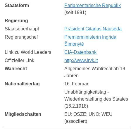
Staatsform
Parlamentarische Republik
(seit 1991)
Regierung
Staatsoberhaupt
Präsident
Gitanas Nausėda
Regierungschef
Premierministerin
Ingrida
Šimonytė
Link zu World Leaders
CIA-Datenbank
Offizieller Link
http://www.lrvk.lt
Wahlrecht
Allgemeines Wahlrecht ab 18
Jahren
Nationalfeiertag
16. Februar
Unabhängigkeitstag -
Wiederherstellung des Staates
(16.2.1918)
Mitgliedschaften
EU; OSZE; UNO; WEU
(assoziiert)