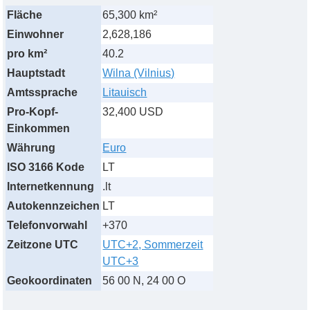
Fläche
65,300 km²
Einwohner
2,628,186
pro km²
40.2
Hauptstadt
Wilna (Vilnius)
Amtssprache
Litauisch
Pro-Kopf-
32,400 USD
Einkommen
Währung
Euro
ISO 3166 Kode
LT
Internetkennung
.lt
Autokennzeichen
LT
Telefonvorwahl
+370
Zeitzone UTC
UTC+2, Sommerzeit
UTC+3
Geokoordinaten
56 00 N, 24 00 O