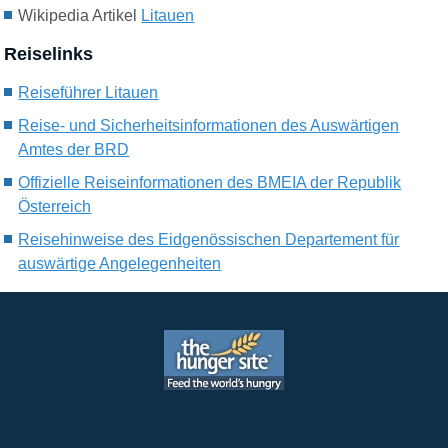
Wikipedia Artikel
Litauen
Reiselinks
Reiseführer Litauen
Reise- und Sicherheitsinformationen des Auswärtigen
Amtes der BRD
Offizielle Reiseinformationen des BMEIA der Republik
Österreich
Reisehinweise des Eidgenössischen Departement für
auswärtige Angelegenheiten