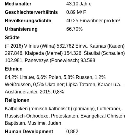
Medianalter
43.10 Jahre
Geschlechterverhältnis
0.89 M/ F
Bevölkerungsdichte
40.25 Einwohner pro km²
Urbanisierung
66.70%
Städte
(F 2016) Vilnius (Wilna) 532.762 Einw., Kaunas (Kauen)
297.846, Klaipeda (Memel) 154.326, Šiauliai (Schaulen)
102.981, Panevezys (Ponewiesch) 93.598
Ethnien
84,2% Litauer, 6,6% Polen, 5,8% Russen, 1,2%
Weißrussen, 0,5% Ukrainer; Lipka-Tataren, Karäer u.a. -
Ausländeranteil 2015: 0,8%
Religionen
Katholiken (römisch-katholisch) (primarily), Lutheraner,
Russisch-Orthodoxe, Protestanten, Evangelical Christen
Baptisten, Muslime, Juden
Human Development
0,882