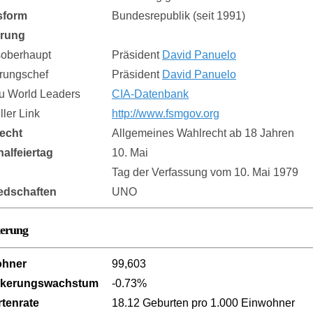
sform
Bundesrepublik (seit 1991)
erung
soberhaupt
Präsident
David Panuelo
rungschef
Präsident
David Panuelo
zu World Leaders
CIA-Datenbank
eller Link
http://www.fsmgov.org
echt
Allgemeines Wahlrecht ab 18 Jahren
nalfeiertag
10. Mai
Tag der Verfassung vom 10. Mai 1979
iedschaften
UNO
kerung
ohner
99,603
lkerungswachstum
-0.73%
tenrate
18.12 Geburten pro 1.000 Einwohner