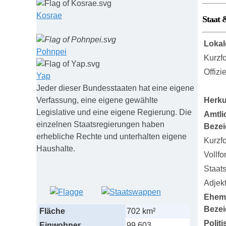
Kosrae
Staat 
Lokal
Pohnpei
Kurzf
Offizi
Yap
Jeder dieser Bundesstaaten hat eine eigene
Verfassung, eine eigene gewählte
Herku
Legislative und eine eigene Regierung. Die
Amtli
einzelnen Staatsregierungen haben
Beze
erhebliche Rechte und unterhalten eigene
Kurzf
Haushalte.
Vollfo
Staat
Adjekt
Ehem
Beze
Fläche
702 km²
Polit
Einwohner
99,603