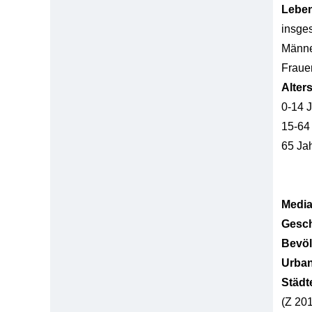
Lebe
insge
Männ
Fraue
Alter
0-14 
15-64
65 Ja
Media
Gesch
Bevöl
Urban
Städt
(Z 201