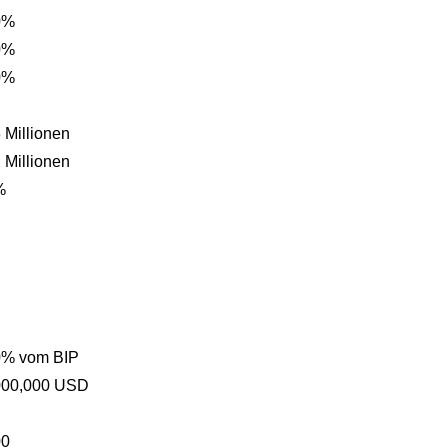
0%
0%
0%
 Millionen
 Millionen
%
0% vom BIP
000,000 USD
00