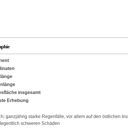
aphie
nent
inaten
länge
enlänge
sfläche insgesamt
ste Erhebung
ch; ganzjährig starke Regenfälle, vor allem auf den östlichen I
elegentlich schweren Schäden