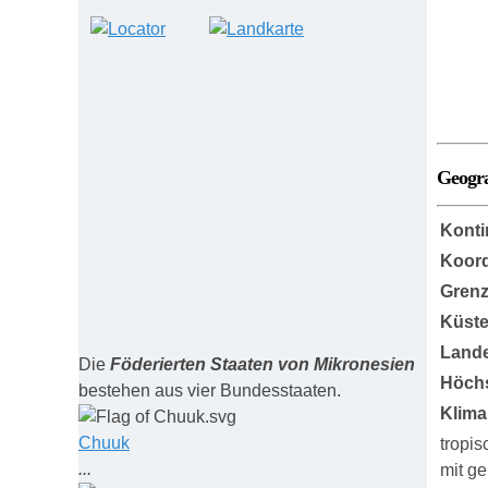
Geogr
Konti
Koord
Grenz
Küst
Lande
Die
Föderierten Staaten von Mikronesien
Höch
bestehen aus vier Bundesstaaten.
Klima
Chuuk
tropis
...
mit g