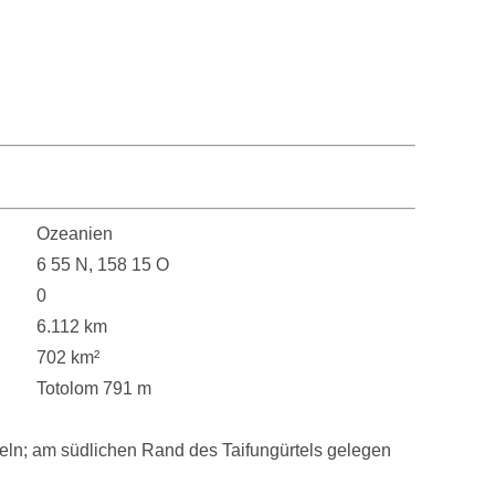
Ozeanien
6 55 N, 158 15 O
0
6.112 km
702 km²
Totolom 791 m
nseln; am südlichen Rand des Taifungürtels gelegen