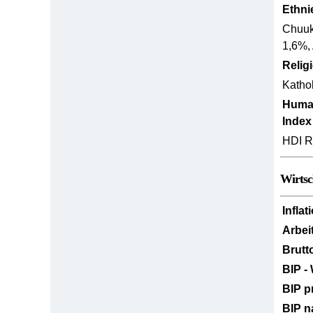
Ethni
Chuuk
1,6%,
Relig
Katho
Huma
Index
HDI R
Wirtsc
Inflat
Arbei
Brutt
BIP -
BIP p
BIP n