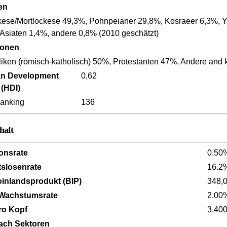
en
ese/Mortlockese 49,3%, Pohnpeianer 29,8%, Kosraeer 6,3%, Y
 Asiaten 1,4%, andere 0,8% (2010 geschätzt)
ionen
liken (römisch-katholisch) 50%, Protestanten 47%, Andere and 
n Development
0,62
 (HDI)
anking
136
haft
ionsrate
0.50
tslosenrate
16.2
oinlandsprodukt (BIP)
348,
 Wachstumsrate
2.00
ro Kopf
3,40
ach Sektoren