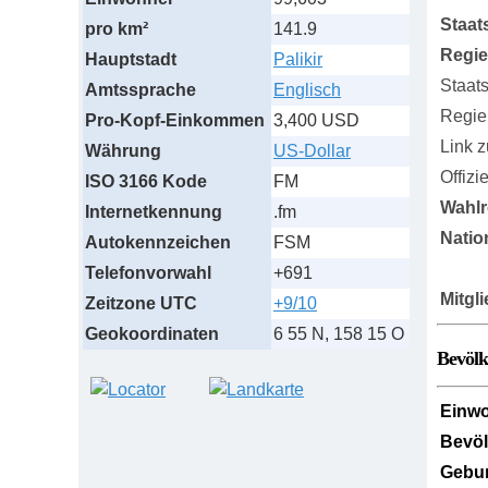
Staat
pro km²
141.9
Regi
Hauptstadt
Palikir
Staat
Amtssprache
Englisch
Regie
Pro-Kopf-Einkommen
3,400 USD
Link 
Währung
US-Dollar
Offizi
ISO 3166 Kode
FM
Wahlr
Internetkennung
.fm
Natio
Autokennzeichen
FSM
Telefonvorwahl
+691
Mitgl
Zeitzone UTC
+9/10
Geokoordinaten
6 55 N, 158 15 O
Bevöl
Einw
Bevö
Gebur