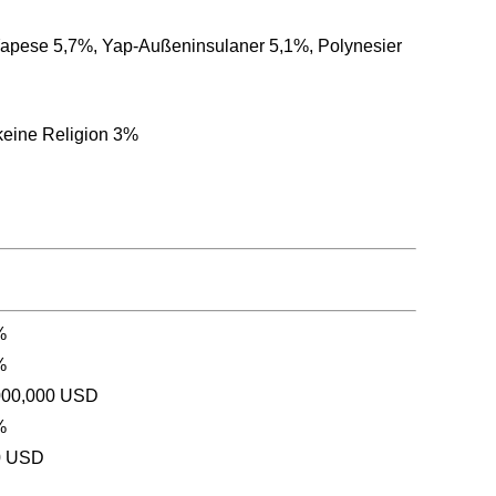
apese 5,7%, Yap-Außeninsulaner 5,1%, Polynesier
keine Religion 3%
%
%
000,000 USD
%
0 USD