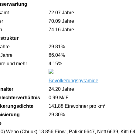
nserwartung
samt
72.07 Jahre
er
70.09 Jahre
n
74.16 Jahre
sstruktur
Jahre
29.81%
 Jahre
66.04%
hre und mehr
4.15%
Bevölkerungspyramide
nalter
24.20 Jahre
lechterverhältnis
0.99 M/ F
kerungsdichte
141.88 Einwohner pro km²
isierung
29.30%
e
0) Weno (Chuuk) 13.856 Einw., Palikir 6647, Nett 6639, Kitti 6