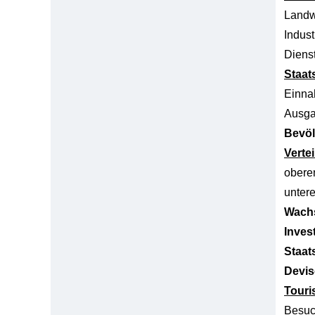
Landw
Indust
Dienst
Staat
Einn
Ausg
Bevöl
Verte
obere
unter
Wachs
Inves
Staat
Devis
Tour
Besuc