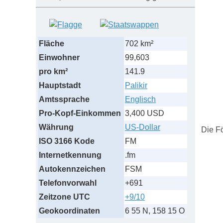
Fläche
702 km²
Einwohner
99,603
pro km²
141.9
Hauptstadt
Palikir
Amtssprache
Englisch
Pro-Kopf-Einkommen
3,400 USD
Währung
US-Dollar
Die Fö
ISO 3166 Kode
FM
Internetkennung
.fm
Autokennzeichen
FSM
Telefonvorwahl
+691
Zeitzone UTC
+9/10
Geokoordinaten
6 55 N, 158 15 O