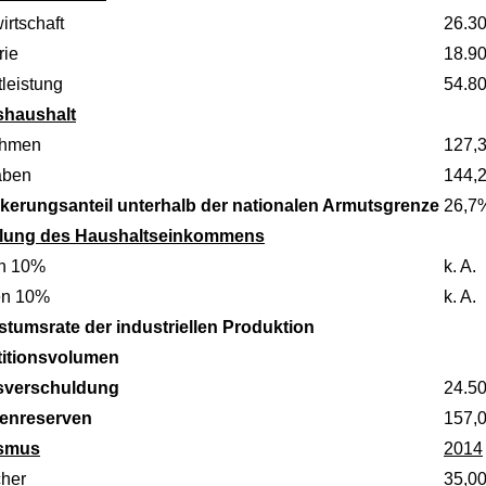
irtschaft
26.3
rie
18.9
leistung
54.8
shaushalt
ahmen
127,3
aben
144,2
kerungsanteil unterhalb der nationalen Armutsgrenze
26,7
ilung des Haushaltseinkommens
n 10%
k. A.
en 10%
k. A.
tumsrate der industriellen Produktion
titionsvolumen
sverschuldung
24.5
enreserven
157,
ismus
2014
her
35,0