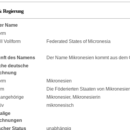
& Regierung
er Name
orm
ell Vollform
Federated States of Micronesia
nft des Namens
Der Name Mikronesien kommt aus dem Gr
che deutsche
ichnung
orm
Mikronesien
rm
Die Föderierten Staaten von Mikronesie
sangehörige
Mikronesier, Mikronesierin
iv
mikronesisch
alige
ichnungen
ischer Status
unabhängig