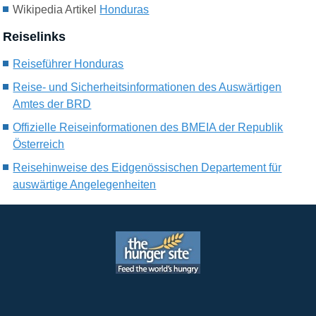
Wikipedia Artikel
Honduras
Reiselinks
Reiseführer Honduras
Reise- und Sicherheitsinformationen des Auswärtigen
Amtes der BRD
Offizielle Reiseinformationen des BMEIA der Republik
Österreich
Reisehinweise des Eidgenössischen Departement für
auswärtige Angelegenheiten