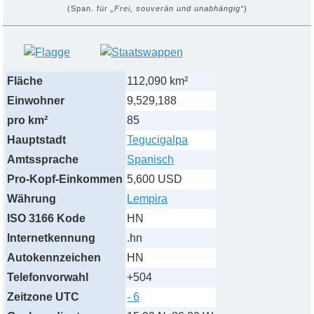
(Span. für
„Frei, souverän und unabhängig“
)
Fläche
112,090 km²
Einwohner
9,529,188
pro km²
85
Hauptstadt
Tegucigalpa
Amtssprache
Spanisch
Pro-Kopf-Einkommen
5,600 USD
Währung
Lempira
ISO 3166 Kode
HN
Internetkennung
.hn
Autokennzeichen
HN
Telefonvorwahl
+504
Zeitzone UTC
- 6