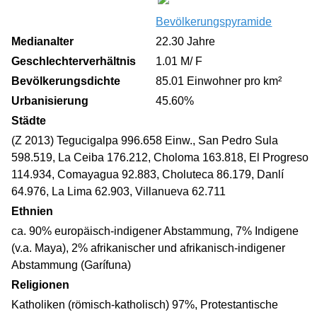
Bevölkerungspyramide
Medianalter
22.30 Jahre
Geschlechterverhältnis
1.01 M/ F
Bevölkerungsdichte
85.01 Einwohner pro km²
Urbanisierung
45.60%
Städte
(Z 2013) Tegucigalpa 996.658 Einw., San Pedro Sula
598.519, La Ceiba 176.212, Choloma 163.818, El Progreso
114.934, Comayagua 92.883, Choluteca 86.179, Danlí
64.976, La Lima 62.903, Villanueva 62.711
Ethnien
ca. 90% europäisch-indigener Abstammung, 7% Indigene
(v.a. Maya), 2% afrikanischer und afrikanisch-indigener
Abstammung (Garífuna)
Religionen
Katholiken (römisch-katholisch) 97%, Protestantische