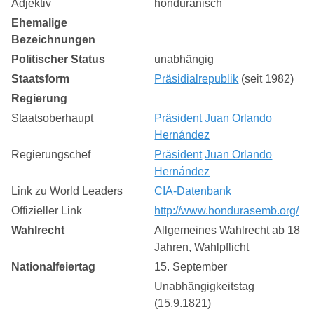
Adjektiv
honduranisch
Ehemalige
Bezeichnungen
Politischer Status
unabhängig
Staatsform
Präsidialrepublik
(seit 1982)
Regierung
Staatsoberhaupt
Präsident
Juan Orlando
Hernández
Regierungschef
Präsident
Juan Orlando
Hernández
Link zu World Leaders
CIA-Datenbank
Offizieller Link
http://www.hondurasemb.org/
Wahlrecht
Allgemeines Wahlrecht ab 18
Jahren, Wahlpflicht
Nationalfeiertag
15. September
Unabhängigkeitstag
(15.9.1821)