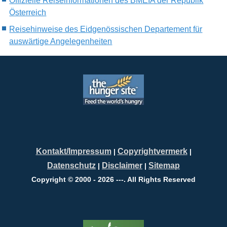
Offizielle Reiseinformationen des BMEIA der Republik
Österreich
Reisehinweise des Eidgenössischen Departement für
auswärtige Angelegenheiten
Kontakt/Impressum
Copyrightvermerk
|
|
Datenschutz
Disclaimer
Sitemap
|
|
Copyright © 2000 - 2026 ---. All Rights Reserved