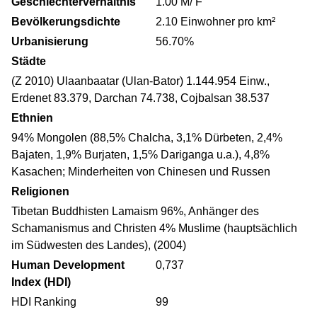
Geschlechterverhältnis
1.00 M/ F
Bevölkerungsdichte
2.10 Einwohner pro km²
Urbanisierung
56.70%
Städte
(Z 2010) Ulaanbaatar (Ulan-Bator) 1.144.954 Einw.,
Erdenet 83.379, Darchan 74.738, Cojbalsan 38.537
Ethnien
94% Mongolen (88,5% Chalcha, 3,1% Dürbeten, 2,4%
Bajaten, 1,9% Burjaten, 1,5% Dariganga u.a.), 4,8%
Kasachen; Minderheiten von Chinesen und Russen
Religionen
Tibetan Buddhisten Lamaism 96%, Anhänger des
Schamanismus and Christen 4% Muslime (hauptsächlich
im Südwesten des Landes), (2004)
Human Development
0,737
Index (HDI)
HDI Ranking
99