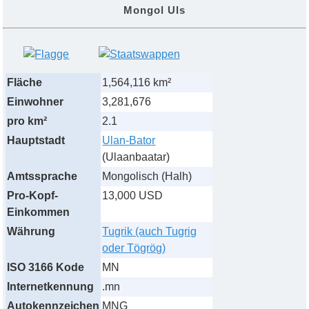
Mongol Uls
Fläche
1,564,116 km²
Einwohner
3,281,676
pro km²
2.1
Hauptstadt
Ulan-Bator
(Ulaanbaatar)
Amtssprache
Mongolisch (Halh)
Pro-Kopf-
13,000 USD
Einkommen
Währung
Tugrik (auch Tugrig
oder Tögrög)
ISO 3166 Kode
MN
Internetkennung
.mn
Autokennzeichen
MNG