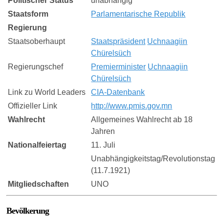
Politischer Status
unabhängig
Staatsform
Parlamentarische Republik
Regierung
Staatsoberhaupt
Staatspräsident
Uchnaagiin
Chürelsüch
Regierungschef
Premierminister
Uchnaagiin
Chürelsüch
Link zu World Leaders
CIA-Datenbank
Offizieller Link
http://www.pmis.gov.mn
Wahlrecht
Allgemeines Wahlrecht ab 18
Jahren
Nationalfeiertag
11. Juli
Unabhängigkeitstag/Revolutionstag
(11.7.1921)
Mitgliedschaften
UNO
Bevölkerung