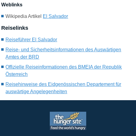
Weblinks
Wikipedia Artikel
El Salvador
Reiselinks
Reiseführer El Salvador
Reise- und Sicherheitsinformationen des Auswärtigen
Amtes der BRD
Offizielle Reiseinformationen des BMEIA der Republik
Österreich
Reisehinweise des Eidgenössischen Departement für
auswärtige Angelegenheiten