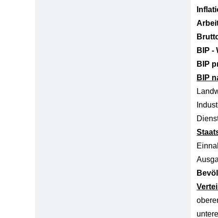
Inflat
Arbei
Brutt
BIP -
BIP p
BIP n
Landw
Indust
Dienst
Staat
Einn
Ausg
Bevöl
Verte
obere
unter