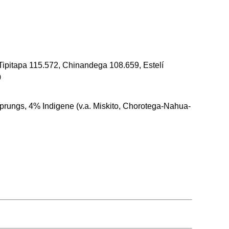
ipitapa 115.572, Chinandega 108.659, Estelí
0
rungs, 4% Indigene (v.a. Miskito, Chorotega-Nahua-