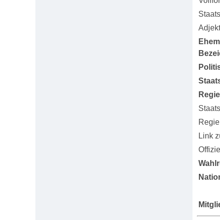
Vollfo
Staat
Adjekt
Ehem
Beze
Polit
Staat
Regi
Staat
Regie
Link 
Offizi
Wahlr
Natio
Mitgl