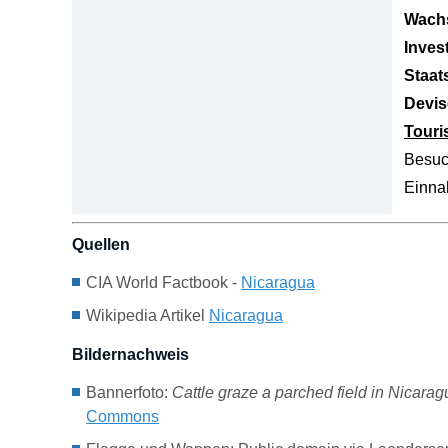
Wachs
Inves
Staat
Devis
Tour
Besuc
Einn
Quellen
CIA World Factbook -
Nicaragua
Wikipedia Artikel
Nicaragua
Bildernachweis
Bannerfoto:
Cattle graze a parched field in Nicara
Commons