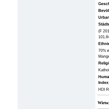
Gesch
Bevöl
Urban
Städt
(F 20
101.8
Ethni
70% e
Mang
Relig
Kathol
Huma
Index
HDI R
Wirtsc