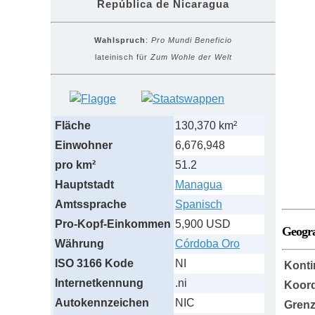
República de Nicaragua
Wahlspruch
:
Pro Mundi Beneficio
lateinisch für
Zum Wohle der Welt
Fläche
130,370 km²
Einwohner
6,676,948
pro km²
51.2
Hauptstadt
Managua
Amtssprache
Spanisch
Pro-Kopf-Einkommen
5,900 USD
Geogr
Währung
Córdoba Oro
ISO 3166 Kode
NI
Konti
Internetkennung
.ni
Koord
Autokennzeichen
NIC
Grenz