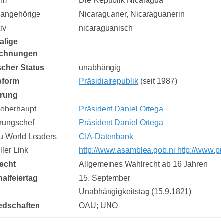
rm
Die Republik Nicaragua
sangehörige
Nicaraguaner, Nicaraguanerin
iv
nicaraguanisch
alige
ichnungen
ischer Status
unabhängig
sform
Präsidialrepublik
(seit 1987)
erung
soberhaupt
Präsident
Daniel Ortega
rungschef
Präsident
Daniel Ortega
zu World Leaders
CIA-Datenbank
eller Link
http://www.asamblea.gob.ni http://www.p
echt
Allgemeines Wahlrecht ab 16 Jahren
nalfeiertag
15. September
Unabhängigkeitstag (15.9.1821)
iedschaften
OAU; UNO