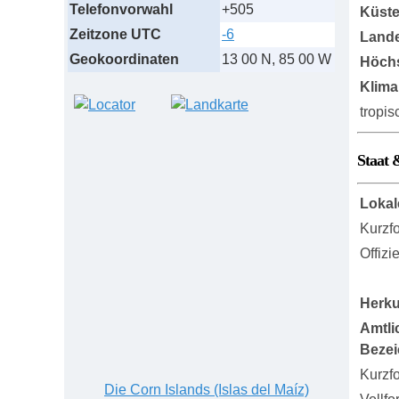
Telefonvorwahl
+505
Küst
Zeitzone UTC
-6
Lande
Geokoordinaten
13 00 N, 85 00 W
Höch
Klima
tropis
Staat 
Lokal
Kurzf
Offizi
Herku
Amtli
Beze
Kurzf
Die Corn Islands (Islas del Maíz)