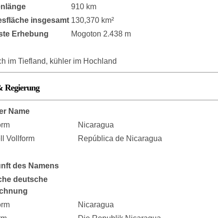
enlänge
910 km
sfläche insgesamt
130,370 km²
ste Erhebung
Mogoton 2.438 m
ch im Tiefland, kühler im Hochland
& Regierung
er Name
orm
Nicaragua
ell Vollform
República de Nicaragua
nft des Namens
che deutsche
ichnung
orm
Nicaragua