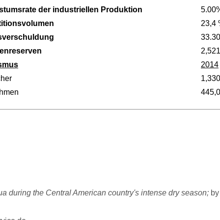
tumsrate der industriellen Produktion
5.00
titionsvolumen
23,4
sverschuldung
33.3
enreserven
2,52
ismus
2014
her
1,33
ahmen
445,
gua during the Central American country's intense dry season;
by