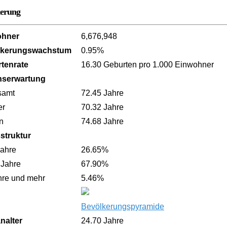
kerung
ohner
6,676,948
lkerungswachstum
0.95%
tenrate
16.30 Geburten pro 1.000 Einwohner
nserwartung
samt
72.45 Jahre
er
70.32 Jahre
n
74.68 Jahre
sstruktur
Jahre
26.65%
 Jahre
67.90%
hre und mehr
5.46%
Bevölkerungspyramide
nalter
24.70 Jahre