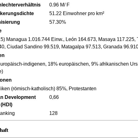
lechterverhältnis
0.96 M/ F
kerungsdichte
51.22 Einwohner pro km²
isierung
57.30%
e
15) Managua 1.016.744 Einw., León 164.673, Masaya 117.225, T
40, Ciudad Sandino 99.519, Matagalpa 97.513, Granada 96.91
en
uropäisch-indigenen, 18% europäischen, 9% afrikanischen Ursp
e)
ionen
iken (römisch-katholisch) 85%, Protestanten
n Development
0,66
 (HDI)
anking
128
haft