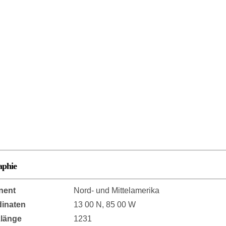
aphie
nent
Nord- und Mittelamerika
inaten
13 00 N, 85 00 W
länge
1231