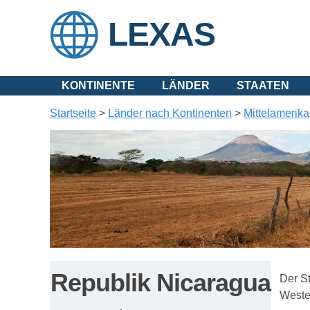
LEXAS
KONTINENTE
LÄNDER
STAATEN
Startseite
>
Länder nach Kontinenten
>
Mittelamerika
Republik Nicaragua
Der S
Westen