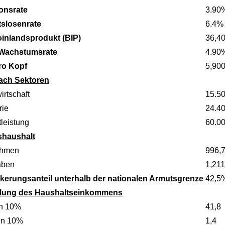
ionsrate
3.90
tslosenrate
6.4%
oinlandsprodukt (BIP)
36,4
 Wachstumsrate
4.90
ro Kopf
5,90
ach Sektoren
irtschaft
15.5
rie
24.4
leistung
60.0
shaushalt
ahmen
996,7
aben
1,211
kerungsanteil unterhalb der nationalen Armutsgrenze
42,5
ilung des Haushaltseinkommens
n 10%
41,8
en 10%
1,4