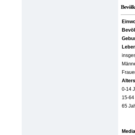
Bevöl
Einw
Bevö
Gebur
Lebe
insge
Männ
Fraue
Alter
0-14 
15-64
65 Ja
Media