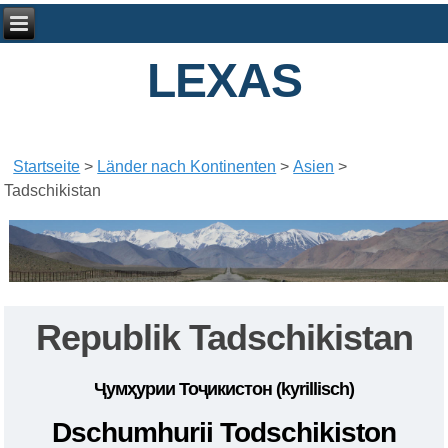
LEXAS
Startseite
>
Länder nach Kontinenten
>
Asien
>
Tadschikistan
Republik Tadschikistan
Ҷумҳурии Тоҷикистон
(kyrillisch)
Dschumhurii Todschikiston