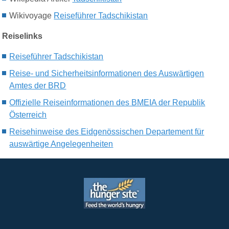
Wikivoyage
Reiseführer Tadschikistan
Reiselinks
Reiseführer Tadschikistan
Reise- und Sicherheitsinformationen des Auswärtigen
Amtes der BRD
Offizielle Reiseinformationen des BMEIA der Republik
Österreich
Reisehinweise des Eidgenössischen Departement für
auswärtige Angelegenheiten