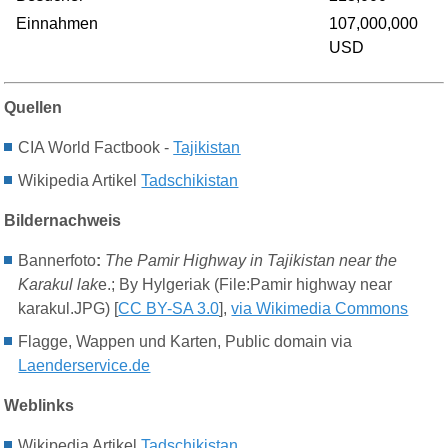
Einnahmen
107,000,000
USD
Quellen
CIA World Factbook -
Tajikistan
Wikipedia Artikel
Tadschikistan
Bildernachweis
Bannerfoto
:
The Pamir Highway in Tajikistan near the
Karakul lak
e.; By
Hylgeriak (File:Pamir highway near
karakul.JPG) [
CC BY-SA 3.0
],
via Wikimedia Commons
Flagge, Wappen und Karten, Public domain via
Laenderservice.de
Weblinks
Wikipedia Artikel
Tadschikistan