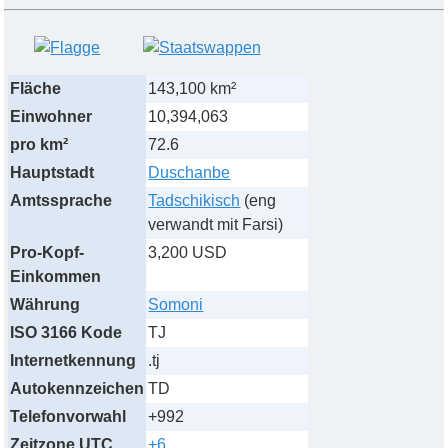
Fläche
143,100 km²
Einwohner
10,394,063
pro km²
72.6
Hauptstadt
Duschanbe
Amtssprache
Tadschikisch
(eng
verwandt mit Farsi)
Pro-Kopf-
3,200 USD
Einkommen
Währung
Somoni
ISO 3166 Kode
TJ
Internetkennung
.tj
Autokennzeichen
TD
Telefonvorwahl
+992
Zeitzone UTC
+6