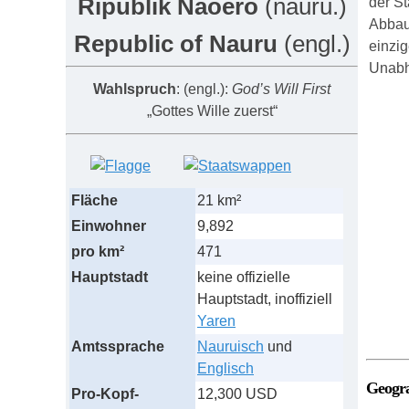
Ripublik Naoero
(nauru.)
der St
Abbau
Republic of Nauru
(engl.)
einzi
Unabhä
Wahlspruch
: (engl.):
God’s Will First
„
Gottes Wille zuerst“
Fläche
21 km²
Einwohner
9,892
pro km²
471
Hauptstadt
keine offizielle
Hauptstadt, inoffiziell
Yaren
Amtssprache
Nauruisch
und
Englisch
Geogr
Pro-Kopf-
12,300 USD