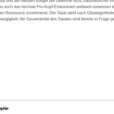
aat und die meisten Bürger die Gewinne nicht zukunftssicher inv
s noch das höchste Pro-Kopf-Einkommen weltweit vorweisen ko
gen Ressource zunehmend. Der Staat steht nach Gläubigerforde
ngigkeit; die Souveränität des Staates wird bereits in Frage ges
aphie