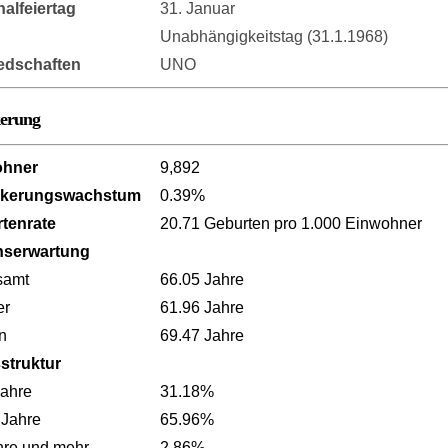
nalfeiertag
31. Januar
Unabhängigkeitstag (31.1.1968)
iedschaften
UNO
kerung
ohner
9,892
lkerungswachstum
0.39%
tenrate
20.71 Geburten pro 1.000 Einwohner
nserwartung
samt
66.05 Jahre
er
61.96 Jahre
n
69.47 Jahre
sstruktur
Jahre
31.18%
 Jahre
65.96%
hre und mehr
2.86%