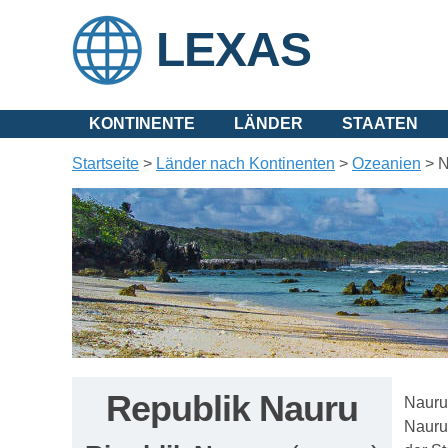
LEXAS
KONTINENTE
LÄNDER
STAATEN
Startseite
>
Länder nach Kontinenten
>
Ozeanien
>
N
Republik Nauru
Nauru 
Nauru