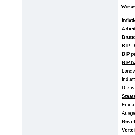
Wirtsc
Inflat
Arbei
Brutt
BIP -
BIP p
BIP n
Landw
Indust
Dienst
Staat
Einn
Ausg
Bevöl
Verte