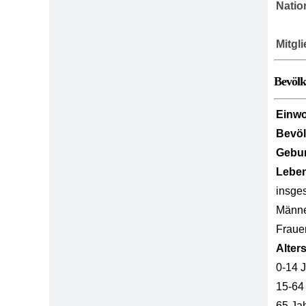
Natio
Mitgl
Bevöl
Einw
Bevö
Gebur
Lebe
insge
Männ
Fraue
Alter
0-14 
15-64
65 Ja