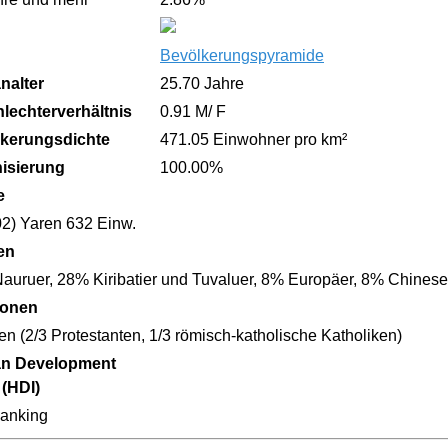
Bevölkerungspyramide
nalter
25.70 Jahre
lechterverhältnis
0.91 M/ F
kerungsdichte
471.05 Einwohner pro km²
isierung
100.00%
e
02) Yaren 632 Einw.
en
auruer, 28% Kiribatier und Tuvaluer, 8% Europäer, 8% Chines
ionen
en (2/3 Protestanten, 1/3 römisch-katholische Katholiken)
n Development
 (HDI)
anking