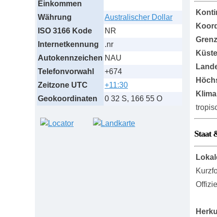
Einkommen
Konti
Währung
Australischer Dollar
Koord
ISO 3166 Kode
NR
Grenz
Internetkennung
.nr
Küst
Autokennzeichen
NAU
Lande
Telefonvorwahl
+674
Höch
Zeitzone UTC
+11:30
Klima
Geokoordinaten
0 32 S, 166 55 O
tropi
Staat 
Lokal
Kurzf
Offizi
Herku