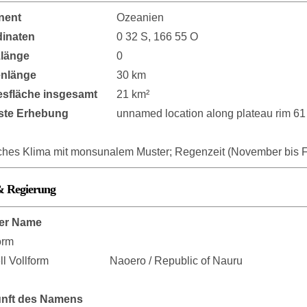
nent
Ozeanien
inaten
0 32 S, 166 55 O
länge
0
enlänge
30 km
sfläche insgesamt
21 km²
ste Erhebung
unnamed location along plateau rim 61
sches Klima mit monsunalem Muster; Regenzeit (November bis 
& Regierung
er Name
orm
ell Vollform
Naoero / Republic of Nauru
nft des Namens