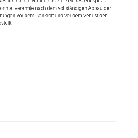
estiert hatten. Nauru, das zur Zeit des Phosphat-
nnte, verarmte nach dem vollständigen Abbau der
rungen vor dem Bankrott und vor dem Verlust der
tellt.