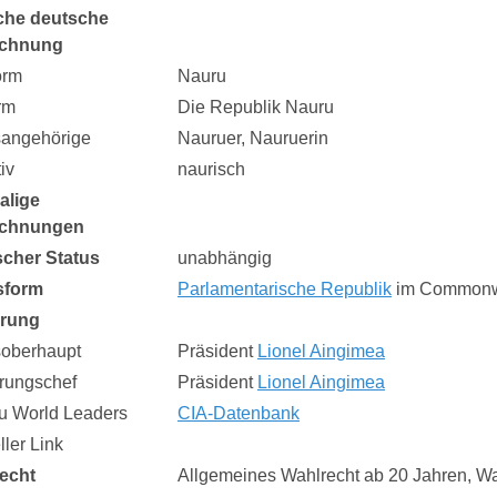
che deutsche
ichnung
orm
Nauru
rm
Die Republik Nauru
sangehörige
Nauruer, Nauruerin
iv
naurisch
alige
ichnungen
ischer Status
unabhängig
sform
Parlamentarische Republik
im Commonwe
erung
soberhaupt
Präsident
Lionel Aingimea
rungschef
Präsident
Lionel Aingimea
zu World Leaders
CIA-Datenbank
eller Link
echt
Allgemeines Wahlrecht ab 20 Jahren, Wah