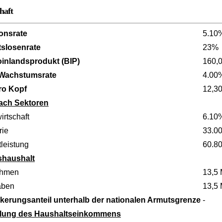
haft
ionsrate
5.10
tslosenrate
23%
oinlandsprodukt (BIP)
160,
 Wachstumsrate
4.00
ro Kopf
12,3
ach Sektoren
irtschaft
6.10
rie
33.0
leistung
60.8
shaushalt
ahmen
13,5 
aben
13,5 
kerungsanteil unterhalb der nationalen Armutsgrenze
-
ilung des Haushaltseinkommens