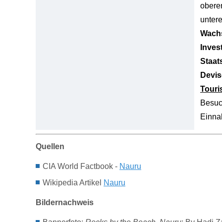
obere
unter
Wachs
Inves
Staat
Devis
Tour
Besuc
Einn
Quellen
CIA World Factbook -
Nauru
Wikipedia Artikel
Nauru
Bildernachweis