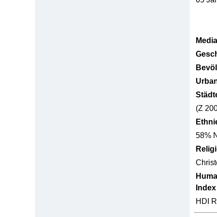
Media
Gesch
Bevöl
Urban
Städt
(Z 20
Ethni
58% N
Relig
Christ
Huma
Index
HDI R