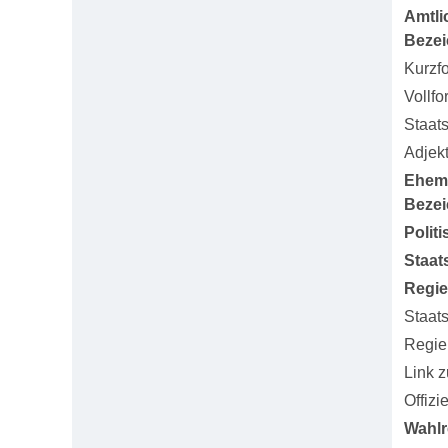
Amtli
Beze
Kurzf
Vollfo
Staat
Adjekt
Ehem
Beze
Polit
Staat
Regi
Staat
Regie
Link 
Offizi
Wahlr