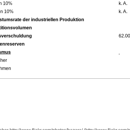
n 10%
k. A.
en 10%
k. A.
tumsrate der industriellen Produktion
titionsvolumen
sverschuldung
62.0
enreserven
ismus
her
ahmen