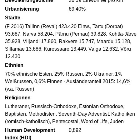
Bevölkerungsdichte
26.39 Einwohner pro km²
Urbanisierung
69.40%
Städte
(F 2016) Tallinn (Reval) 423.420 Einw., Tartu (Dorpat)
93.687, Narva 58.204, Pärnu (Pernau) 39.828, Kohtla-Järve
35.928, Viljandi 17.860, Rakvere 15.747, Maardu 15.128,
Sillamäe 13.686, Kuressaare 13.449, Valga 12.632, Võru
12.430
Ethnien
70% ethnische Esten, 25% Russen, 2% Ukrainer, 1%
Weißrussen, 0,6% Finnen - Ausländeranteil 2015: 14,6%
(v.a. Russen)
Religionen
Lutheraner, Russisch-Orthodoxe, Estonian Orthodoxe,
Baptisten, Methodisten, Seventh-Day Adventist, Katholiken
(römisch-katholisch), Pentecostal, Word of Life, Juden
Human Development
0,892
Index (HDI)