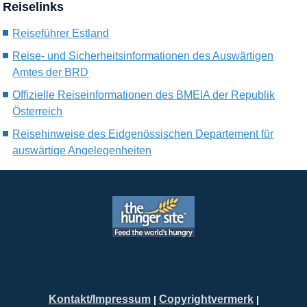
Reiselinks
Reiseführer Estland
Reise- und Sicherheitsinformationen des Auswärtigen
Amtes der BRD
Offizielle Reiseinformationen des BMEIA der Republik
Österreich
Reisehinweise des Eidgenössischen Departement für
auswärtige Angelegenheiten
Kontakt/Impressum
Copyrightvermerk
|
|