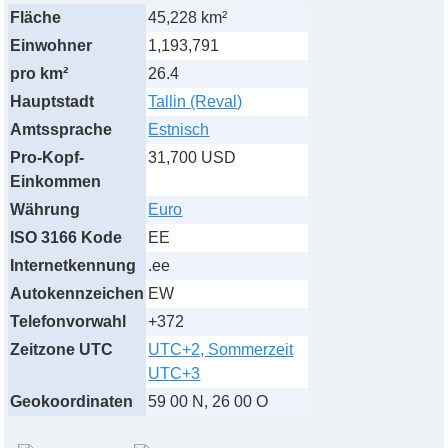
Fläche
45,228 km²
Einwohner
1,193,791
pro km²
26.4
Hauptstadt
Tallin (Reval)
Amtssprache
Estnisch
Pro-Kopf-
31,700 USD
Einkommen
Währung
Euro
ISO 3166 Kode
EE
Internetkennung
.ee
Autokennzeichen
EW
Telefonvorwahl
+372
Zeitzone UTC
UTC+2, Sommerzeit
UTC+3
Geokoordinaten
59 00 N, 26 00 O