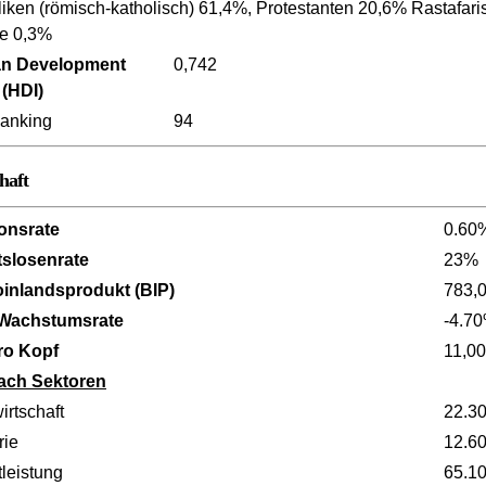
liken (römisch-katholisch) 61,4%, Protestanten 20,6% Rastafar
e 0,3%
n Development
0,742
 (HDI)
anking
94
haft
ionsrate
0.60
tslosenrate
23%
oinlandsprodukt (BIP)
783,
 Wachstumsrate
-4.7
ro Kopf
11,0
ach Sektoren
irtschaft
22.3
rie
12.6
leistung
65.1