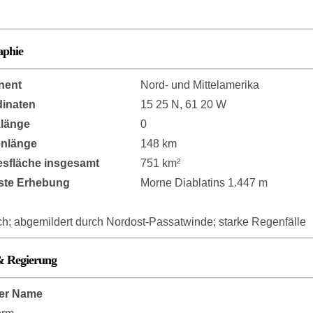
aphie
nent
Nord- und Mittelamerika
inaten
15 25 N, 61 20 W
länge
0
enlänge
148 km
sfläche insgesamt
751 km²
ste Erhebung
Morne Diablatins 1.447 m
ch; abgemildert durch Nordost-Passatwinde; starke Regenfälle
& Regierung
er Name