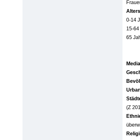
Fraue
Alter
0-14 
15-64
65 Ja
Media
Gesch
Bevöl
Urban
Städt
(Z 20
Ethni
überw
Relig