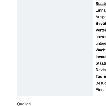
Staat
Einn
Ausg
Bevöl
Verte
obere
unter
Wachs
Inves
Staat
Devis
Tour
Besuc
Einn
Quellen