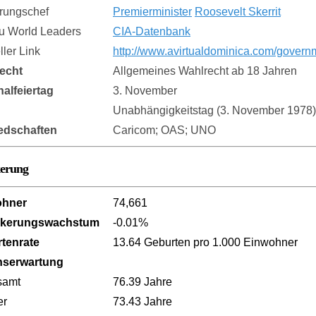
rungschef
Premierminister
Roosevelt Skerrit
zu World Leaders
CIA-Datenbank
eller Link
http://www.avirtualdominica.com/govern
echt
Allgemeines Wahlrecht ab 18 Jahren
nalfeiertag
3. November
Unabhängigkeitstag (3. November 1978)
iedschaften
Caricom; OAS; UNO
kerung
ohner
74,661
lkerungswachstum
-0.01%
tenrate
13.64 Geburten pro 1.000 Einwohner
nserwartung
samt
76.39 Jahre
er
73.43 Jahre