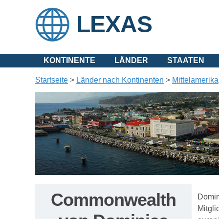
LEXAS
KONTINENTE
LÄNDER
STAATEN
Startseite
>
Länder nach Kontinenten
>
Mittelamerika
Commonwealth
Domini
Mitgli