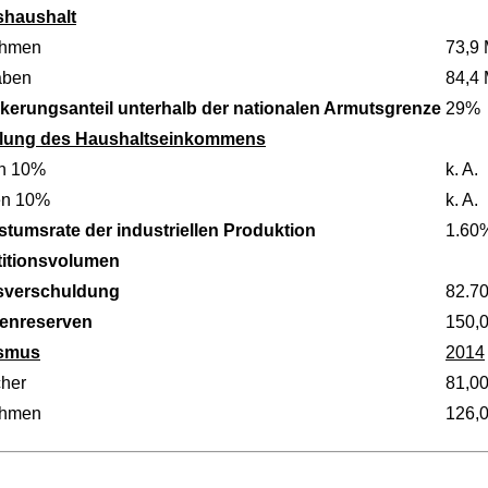
shaushalt
ahmen
73,9 
aben
84,4 
kerungsanteil unterhalb der nationalen Armutsgrenze
29%
ilung des Haushaltseinkommens
n 10%
k. A.
en 10%
k. A.
tumsrate der industriellen Produktion
1.60
titionsvolumen
sverschuldung
82.7
enreserven
150,
ismus
2014
her
81,0
ahmen
126,