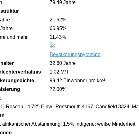
n
79.49 Jahre
sstruktur
Jahre
21.62%
 Jahre
66.95%
hre und mehr
11.43%
Bevölkerungspyramide
nalter
32.60 Jahre
lechterverhältnis
1.02 M/ F
kerungsdichte
99.42 Einwohner pro km²
isierung
72.00%
e
11) Roseau 14.725 Einw., Portsmouth 4167, Canefield 3324, Ma
en
. afrikanischer Abstammung; 1,5% Indigene; weiße Minderheit
ionen