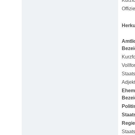
Kurzf
Offizi
Herku
Amtli
Beze
Kurzf
Vollfo
Staat
Adjekt
Ehem
Beze
Polit
Staat
Regi
Staat