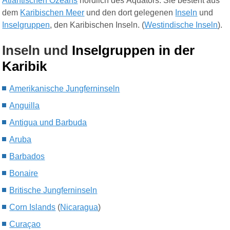
Atlantischen Ozeans
nördlich des Äquators. Sie besteht aus
dem
Karibischen Meer
und den dort gelegenen
Inseln
und
Inselgruppen
, den Karibischen Inseln. (
Westindische Inseln
).
Inseln und
Inselgruppe
n in der
Karibik
Amerikanische Jungferninseln
Anguilla
Antigua und Barbuda
Aruba
Barbados
Bonaire
Britische Jungferninseln
Corn Islands
(
Nicaragua
)
Curaçao