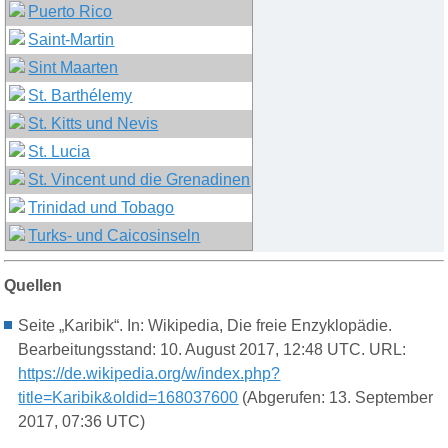
Puerto Rico
Saint-Martin
Sint Maarten
St. Barthélemy
St. Kitts und Nevis
St. Lucia
St. Vincent und die Grenadinen
Trinidad und Tobago
Turks- und Caicosinseln
Quellen
Seite „Karibik“. In: Wikipedia, Die freie Enzyklopädie.
Bearbeitungsstand: 10. August 2017, 12:48 UTC. URL:
https://de.wikipedia.org/w/index.php?
title=Karibik&oldid=168037600
(Abgerufen: 13. September
2017, 07:36 UTC)