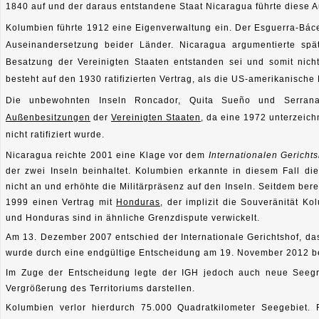
1840 auf und der daraus entstandene Staat Nicaragua führte diese 
Kolumbien führte 1912 eine Eigenverwaltung ein. Der Esguerra-Báce
Auseinandersetzung beider Länder. Nicaragua argumentierte spä
Besatzung der Vereinigten Staaten entstanden sei und somit nich
besteht auf den 1930 ratifizierten Vertrag, als die US-amerikanisch
Die unbewohnten Inseln Roncador, Quita Sueño und Serran
Außenbesitzungen
der
Vereinigten Staaten
, da eine 1972 unterzeic
nicht ratifiziert wurde.
Nicaragua reichte 2001 eine Klage vor dem
Internationalen Gerichts
der zwei Inseln beinhaltet. Kolumbien erkannte in diesem Fall die
nicht an und erhöhte die Militärpräsenz auf den Inseln. Seitdem ber
1999 einen Vertrag mit
Honduras
, der implizit die Souveränität 
und Honduras sind in ähnliche Grenzdispute verwickelt.
Am 13. Dezember 2007 entschied der Internationale Gerichtshof, da
wurde durch eine endgültige Entscheidung am 19. November 2012 bek
Im Zuge der Entscheidung legte der IGH jedoch auch neue Seegren
Vergrößerung des Territoriums darstellen.
Kolumbien verlor hierdurch 75.000 Quadratkilometer Seegebiet. 