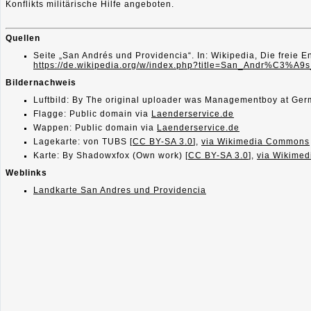
Konflikts militärische Hilfe angeboten.
Quellen
Seite „San Andrés und Providencia“. In: Wikipedia, Die freie
https://de.wikipedia.org/w/index.php?title=San_Andr%C3%A
Bildernachweis
Luftbild: By The original uploader was Managementboy at Ger
Flagge: Public domain via
Laenderservice.de
Wappen: Public domain via
Laenderservice.de
Lagekarte: von TUBS [
CC BY-SA 3.0
],
via Wikimedia Commons
Karte: By Shadowxfox (Own work) [
CC BY-SA 3.0
],
via Wikime
Weblinks
Landkarte San Andres und Providencia