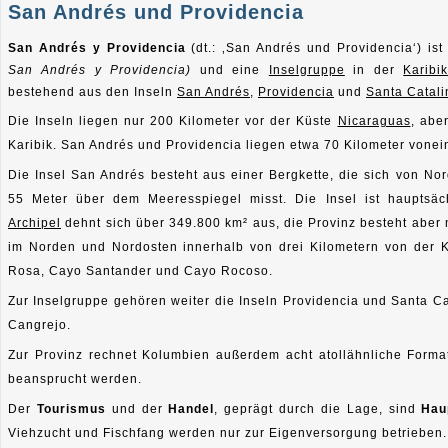
San Andrés und Providencia
San Andrés y Providencia
(dt.: ‚San Andrés und Providencia‘) is
San Andrés y Providencia)
und eine
Inselgruppe
in der
Karibi
bestehend aus den Inseln
San Andrés
,
Providencia
und
Santa Catali
Die Inseln liegen nur 200 Kilometer vor der Küste
Nicaraguas
, abe
Karibik. San Andrés und Providencia liegen etwa 70 Kilometer vonein
Die Insel San Andrés besteht aus einer Bergkette, die sich von No
55 Meter über dem Meeresspiegel misst. Die Insel ist hauptsä
Archipel
dehnt sich über 349.800 km² aus, die Provinz besteht aber 
im Norden und Nordosten innerhalb von drei Kilometern von der 
Rosa, Cayo Santander und Cayo Rocoso.
Zur Inselgruppe gehören weiter die Inseln Providencia und Santa C
Cangrejo.
Zur Provinz rechnet Kolumbien außerdem acht atollähnliche Forma
beansprucht werden.
Der
Tourismus
und der
Handel
, geprägt durch die Lage, sind
Hau
Viehzucht und Fischfang werden nur zur Eigenversorgung betrieben.