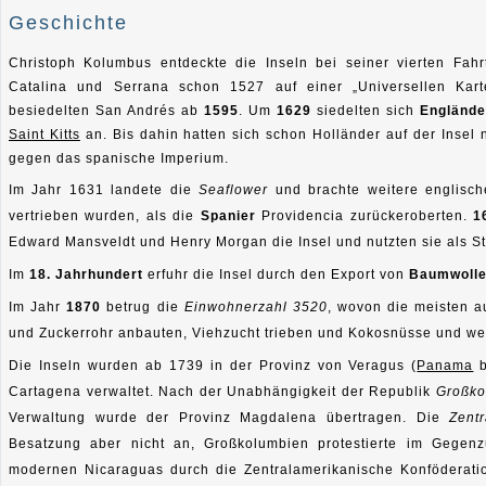
Geschichte
Christoph Kolumbus
entdeckte die Inseln bei seiner vierten Fah
Catalina und Serrana schon 1527 auf einer „Universellen Kart
besiedelten San Andrés ab
1595
. Um
1629
siedelten sich
Englände
Saint Kitts
an. Bis dahin hatten sich schon Holländer auf der Insel 
gegen das spanische Imperium.
Im Jahr 1631 landete die
Seaflower
und brachte weitere englisch
vertrieben wurden, als die
Spanier
Providencia zurückeroberten.
1
Edward Mansveldt und Henry Morgan die Insel und nutzten sie als St
Im
18. Jahrhundert
erfuhr die Insel durch den Export von
Baumwoll
Im Jahr
1870
betrug die
Einwohnerzahl 3520
, wovon die meisten 
und Zuckerrohr anbauten, Viehzucht trieben und Kokosnüsse und wer
Die Inseln wurden ab 1739 in der Provinz von Veragus (
Panama
b
Cartagena verwaltet. Nach der Unabhängigkeit der Republik
Großko
Verwaltung wurde der Provinz Magdalena übertragen. Die
Zent
Besatzung aber nicht an, Großkolumbien protestierte im Gegen
modernen Nicaraguas durch die Zentralamerikanische Konföderatio