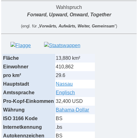
Wahlspruch
Forward, Upward, Onward, Together
(engl. für „
Vorwärts, Aufwärts, Weiter, Gemeinsam
“)
Fläche
13,880 km²
Einwohner
410,862
pro km²
29.6
Hauptstadt
Nassau
Amtssprache
Englisch
Pro-Kopf-Einkommen
32,400 USD
Währung
Bahama-Dollar
ISO 3166 Kode
BS
Internetkennung
.bs
Autokennzeichen
BS