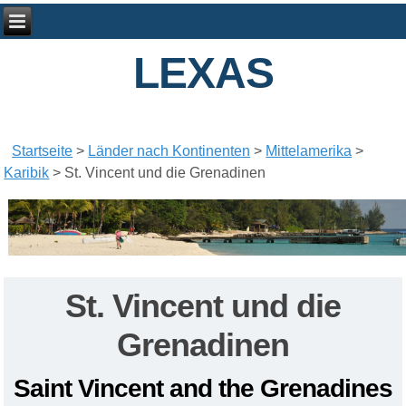
LEXAS
Startseite
>
Länder nach Kontinenten
>
Mittelamerika
>
Karibik
>
St. Vincent und die Grenadinen
St. Vincent und die
Grenadinen
S
aint
Vincent and the Grenadines