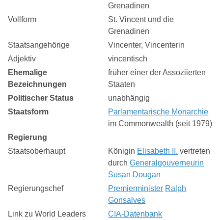
Grenadinen
Vollform
St. Vincent und die
Grenadinen
Staatsangehörige
Vincenter, Vincenterin
Adjektiv
vincentisch
Ehemalige
früher einer der Assoziierten
Bezeichnungen
Staaten
Politischer Status
unabhängig
Staatsform
Parlamentarische Monarchie
im Commonwealth (seit 1979)
Regierung
Staatsoberhaupt
Königin
Elisabeth II.
vertreten
durch
Generalgouverneurin
Susan Dougan
Regierungschef
Premierminister
Ralph
Gonsalves
Link zu World Leaders
CIA-Datenbank