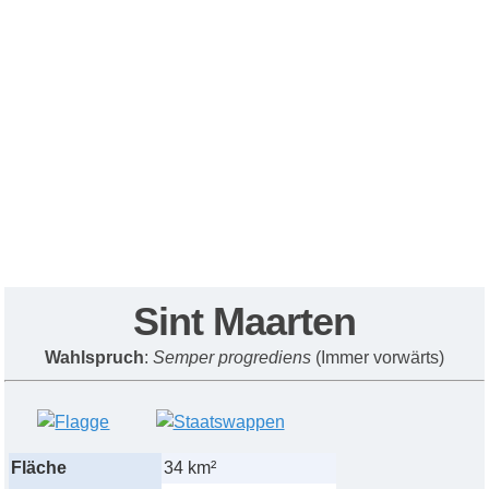
Sint Maart
e
n
Wahlspruch
:
Semper progrediens
(Immer vorw
ä
rts)
Fläche
34 km²