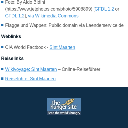
F
oto:
By Aldo Bidini
(https://www.jetphotos.com/photo/5908899) [
GFDL 1.2
or
GFDL 1.2
],
via Wikimedia Commons
Flagge und Wappen: Public domain via Laenderservice.de
Weblinks
CIA World Factbook -
Sint Maarten
Reiselinks
Wikivoyage: Sint Maarten
– Online-Reiseführer
Reiseführer Sint Maarten