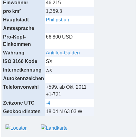
Einwohner
46,215
pro km²
1,359.3
Hauptstadt
Philipsburg
Amtssprache
Pro-Kopf-
66,800 USD
Einkommen
Währung
Antillen-Gulden
ISO 3166 Kode
SX
Internetkennung
.sx
Autokennzeichen
Telefonvorwahl
+599, ab Okt. 2011
+1-721
Zeitzone UTC
-4
Geokoordinaten
18 04 N 63 03 W