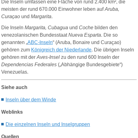
Die Inseln umfassen eine Fläche von rund 2.400 km², die
meisten der rund 670.000 Einwohner leben auf
Aruba,
Curaçao
und
Margarita
.
Die Inseln
Margarita, Cubagua
und
Coche
bilden den
venezolanischen Bundesstaat
Nueva Esparta
. Die so
genannten „
ABC-Inseln
“ (Aruba, Bonaire und Curaçao)
gehören zum
Königreich der Niederlande
. Die übrigen Inseln
gehören mit der
Aves-Insel
zu den rund 600 Inseln der
Dependencias Federales
(„Abhängige Bundesgebiete“)
Venezuelas.
Siehe auch
Inseln
über
dem
Winde
Weblinks
Die einzelnen Inseln und Inselgruppen
Quellen