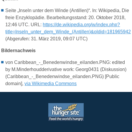
Seite „Inseln unter dem Winde (Antillen)“. In: Wikipedia, Die
freie Enzyklopädie. Bearbeitungsstand: 20. Oktober 2018,
12:46 UTC. URL:
https://de.wikipedia.org/w/index.php?
title=Inseln_unter_dem_Winde_(Antillen)&oldid=181965942
(Abgerufen: 31. März 2019, 09:07 UTC)
Bildernachweis
von Caribbean_-_Benedenwindse_eilanden.PNG: edited
by M.Minderhoudderivative work: Georg0431 (Diskussion)
(Caribbean_-_Benedenwindse_eilanden.PNG) [Public
domain],
via Wikimedia Commons