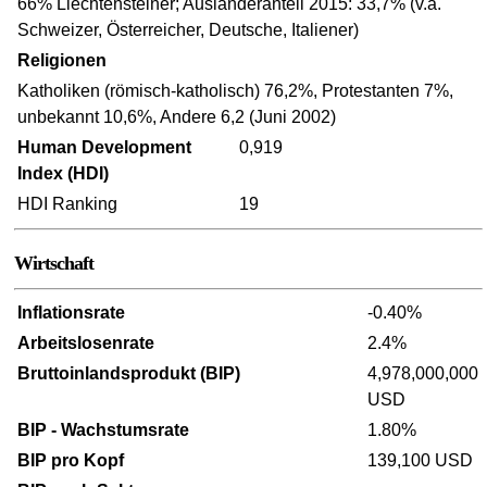
66% Liechtensteiner; Ausländeranteil 2015: 33,7% (v.a.
Schweizer, Österreicher, Deutsche, Italiener)
Religionen
Katholiken (römisch-katholisch) 76,2%, Protestanten 7%,
unbekannt 10,6%, Andere 6,2 (Juni 2002)
Human Development
0,919
Index (HDI)
HDI Ranking
19
Wirtschaft
Inflationsrate
-0.40%
Arbeitslosenrate
2.4%
Bruttoinlandsprodukt (BIP)
4,978,000,000
USD
BIP - Wachstumsrate
1.80%
BIP pro Kopf
139,100 USD