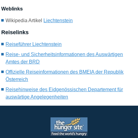
Weblinks
Wikipedia Artikel
Liechtenstein
Reiselinks
Reiseführer Liechtenstein
Reise- und Sicherheitsinformationen des Auswärtigen
Amtes der BRD
Offizielle Reiseinformationen des BMEIA der Republik
Österreich
Reisehinweise des Eidgenössischen Departement für
auswärtige Angelegenheiten