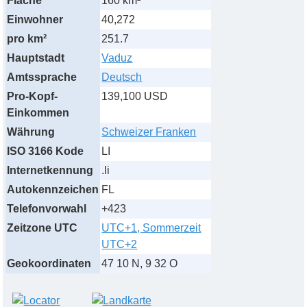
Fläche
160 km²
Einwohner
40,272
pro km²
251.7
Hauptstadt
Vaduz
Amtssprache
Deutsch
Pro-Kopf-
139,100 USD
Einkommen
Währung
Schweizer Franken
ISO 3166 Kode
LI
Internetkennung
.li
Autokennzeichen
FL
Telefonvorwahl
+423
Zeitzone UTC
UTC+1, Sommerzeit
UTC+2
Geokoordinaten
47 10 N, 9 32 O