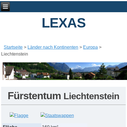
LEXAS
Startseite
>
Länder nach Kontinenten
>
Europa
>
Liechtenstein
F
ürstentum
Liechtenstein