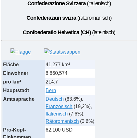
Confederazione Svizzera
(italienisch)
Confederaziun svizra
(rätoromanisch)
Confoederatio Helvetica (CH)
(lateinisch)
Fläche
41,277 km²
Einwohner
8,860,574
pro km²
214.7
Hauptstadt
Bern
Amtssprache
Deutsch
(63,6%),
Französisch
(19,2%),
Italienisch
(7,6%),
Rätoromanisch
(0,6%)
Pro-Kopf-
62,100 USD
Einkommen