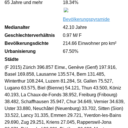
65 Jahre und mehr
18.34%
Bevölkerungspyramide
Medianalter
42.10 Jahre
Geschlechterverhältnis
0.97 M/ F
Bevölkerungsdichte
214.66 Einwohner pro km²
Urbanisierung
67.50%
Städte
(F 2015) Zürich 396.857 Einw., Genève (Genf) 197.916,
Basel 169.858, Lausanne 135.574, Bern 131.485,
Winterthur 108.244, Luzern 81.284, St. Gallen 75.527,
Lugano 63.575, Biel (Bienne) 54.121, Thun 43.500, Köniz
40.193, La Chaux-de-Fonds 38.952, Freiburg (Fribourg)
38.482, Schaffhausen 35.947, Chur 34.649, Vernier 34.639,
Uster 33.880, Neuchâtel (Neuenburg) 33.702, Sitten (Sion)
33.522, Lancy 31.335, Emmen 29.721, Yverdon-les-Bains
29.690, Zug 29.251, Kriens 27.045, Rapperswil-Jona