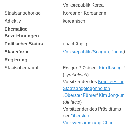
Volksrepublik Korea
Staatsangehörige
Koreaner, Koreanerin
Adjektiv
koreanisch
Ehemalige
Bezeichnungen
Politischer Status
unabhängig
Staatsform
Volksrepublik
(
Songun
;
Juche
)
Regierung
Staatsoberhaupt
Ewiger Präsident
Kim Il-sung
†
(
symbolisch
)
Vorsitzender des
Komitees für
Staatsangelegenheiten
„
Oberster Führer
“
Kim Jong-un
(
de facto
)
Vorsitzender des Präsidiums
der
Obersten
Volksversammlung
Choe