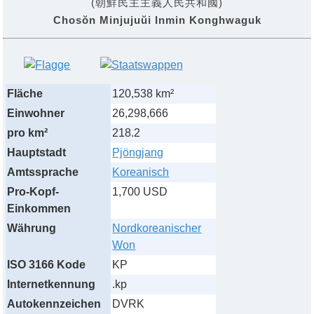
(
朝鮮民主主義人民共和國
)
Chosŏn Minjujuŭi Inmin Konghwaguk
Fläche
120,538 km²
Einwohner
26,298,666
pro km²
218.2
Hauptstadt
Pjöngjang
Amtssprache
Koreanisch
Pro-Kopf-
1,700 USD
Einkommen
Währung
Nordkoreanischer
Won
ISO 3166 Kode
KP
Internetkennung
.kp
Autokennzeichen
DVRK