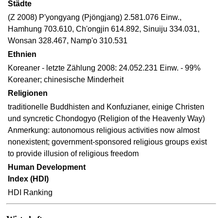
Städte
(Z 2008) P'yongyang (Pjöngjang) 2.581.076 Einw.,
Hamhung 703.610, Ch'ongjin 614.892, Sinuiju 334.031,
Wonsan 328.467, Namp'o 310.531
Ethnien
Koreaner - letzte Zählung 2008: 24.052.231 Einw. - 99%
Koreaner; chinesische Minderheit
Religionen
traditionelle Buddhisten and Konfuzianer, einige Christen
und syncretic Chondogyo (Religion of the Heavenly Way)
Anmerkung: autonomous religious activities now almost
nonexistent; government-sponsored religious groups exist
to provide illusion of religious freedom
Human Development
Index (HDI)
HDI Ranking